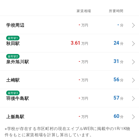
家賃相場
所要時間
学校周辺
-
-
万円
分
最寄駅1
秋田駅
3.61
24
万円
分
最寄駅2
泉外旭川駅
-
31
万円
分
土崎駅
-
56
万円
分
最寄駅3
羽後牛島駅
-
57
万円
分
上飯島駅
-
60
万円
分
※学校が存在する市区町村の現在エイブルWEBに掲載中の1R/1K物
件をもとに家賃相場を計算し算出しています。