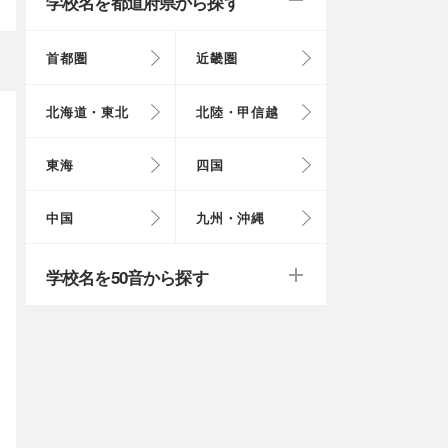
学校名を都道府県から探す
首都圏
近畿圏
東京都
大阪府
北海道
富山県
岐阜県
徳島県
鳥取県
福岡県
北海道・東北
北陸・甲信越
埼玉県
奈良県
岩手県
福井県
愛知県
愛媛県
岡山県
長崎県
東海
四国
茨城県
滋賀県
秋田県
山梨県
山口県
大分県
戻る
戻る
中国
九州・沖縄
群馬県
福島県
鹿児島県
戻る
戻る
戻る
戻る
戻る
戻る
学校名を50音から探す