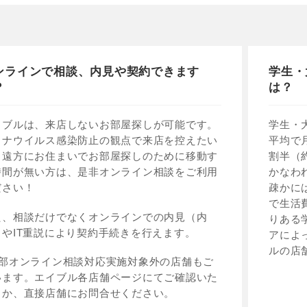
ンラインで相談、内見や契約できます
学生・
？
は？
イブルは、来店しないお部屋探しが可能です。
学生・
ロナウイルス感染防止の観点で来店を控えたい
平均で
、遠方にお住まいでお部屋探しのために移動す
割半（
時間が無い方は、是非オンライン相談をご利用
かなわ
ださい！
疎かに
で生活
た、相談だけでなくオンラインでの内見（内
りある
）やIT重説により契約手続きを行えます。
アによ
ルの店
一部オンライン相談対応実施対象外の店舗もご
います。エイブル各店舗ページにてご確認いた
くか、直接店舗にお問合せください。