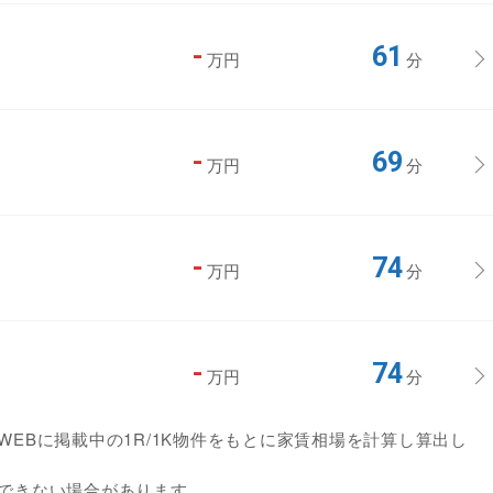
-
61
万円
分
-
69
万円
分
-
74
万円
分
-
74
万円
分
EBに掲載中の1R/1K物件をもとに家賃相場を計算し算出し
できない場合があります