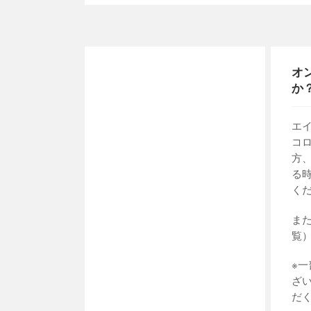
オ
か
エ
コ
方
る
く
ま
覧
※
ざ
だ