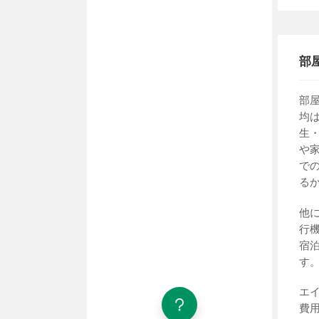
部
部
均
生
や
で
る
他
行
宿
す
エ
費