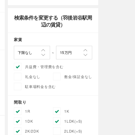
検索条件を変更する（羽後岩谷駅周
辺の賃貸）
家賃
共益費・管理費を含む
礼金なし
敷金/保証金なし
駐車場料金を含む
間取り
1R
1K
1DK
1LDK(+S)
2K/2DK
2LDK(+S)