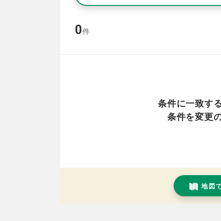
0
件
条件に一致す
条件を変更
地図