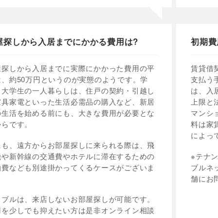
屋探しから入居までにかかる費用は?
初期費
屋探しから入居までに実際にかかった費用の平
賃貸借
は、約50万円というのが実態のようです。学
支払う
・大学生の一人暮らしは、住戸の契約・引越し
は、入
家具家電といった生活必需品の購入など、新居
上限と
の生活を始める前にも、大きな費用が必要とな
マンシ
からです。
料は家
によっ
にも、遠方からお部屋探しに来られる際は、飛
機や新幹線の交通費やホテルに滞在するための
※テナ
泊費なども別途掛かってくるケースがございま
ブルネ
。
舗にお
イブルは、来店しないお部屋探しが可能です。
用を少しでも抑えたい方は是非オンライン相談