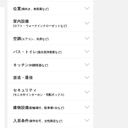
位置
(南向き、角部屋など)
室内設備
(ロフト・ウォークインクローゼットなど)
空調
(エアコン、冷房など)
バス・トイレ
(温水洗浄便座など)
キッチン
(IH調理器など)
放送・通信
セキュリティ
(モニタ付インターホン・宅配ボックス)
建物設備
(駐輪場付、駐車場1台など)
入居条件
(留学生可、女性限定など)