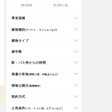
3K/3DK
3LDK(+S)
専有面積
建物種別
(アパート・マンションなど)
建物タイプ
築年数
駅・バス停からの時間
画像の有無
(間取り図・外観ありなど)
情報公開日
(新着物件)
契約方式
人気条件
(バス・トイレ別、エアコンなど)