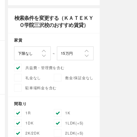
検索条件を変更する（ＫＡＴＥＫＹ
Ｏ学院三沢校のおすすめ賃貸）
家賃
共益費・管理費を含む
礼金なし
敷金/保証金なし
駐車場料金を含む
間取り
1R
1K
1DK
1LDK(+S)
2K/2DK
2LDK(+S)