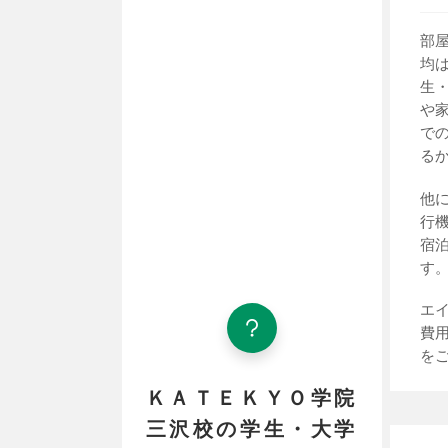
部
均
生
や
で
る
他
行
宿
す
エ
費
を
ＫＡＴＥＫＹＯ学院
三沢校の学生・大学