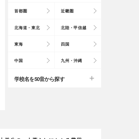
首都圏
近畿圏
東京都
大阪府
北海道
富山県
岐阜県
徳島県
鳥取県
福岡県
北海道・東北
北陸・甲信越
埼玉県
奈良県
岩手県
福井県
愛知県
愛媛県
岡山県
長崎県
東海
四国
茨城県
滋賀県
秋田県
山梨県
山口県
大分県
戻る
戻る
中国
九州・沖縄
群馬県
福島県
鹿児島県
戻る
戻る
戻る
戻る
戻る
戻る
学校名を50音から探す