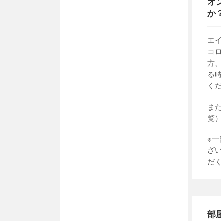
オ
か
エ
コ
方
る
く
ま
覧
※
ざ
だ
部