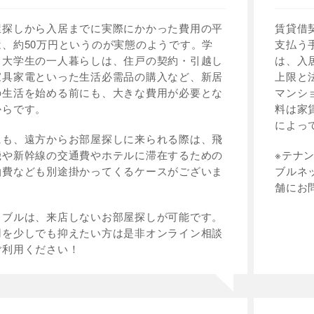
屋探しから入居までに実際にかかった費用の平
賃貸借
は、約50万円というのが実態のようです。学
支払う
・大学生の一人暮らしは、住戸の契約・引越し
は、入
家具家電といった生活必需品の購入など、新居
上限と
の生活を始める前にも、大きな費用が必要とな
マンシ
からです。
料は家
によっ
にも、遠方からお部屋探しに来られる際は、飛
機や新幹線の交通費やホテルに滞在するための
※テナ
泊費なども別途掛かってくるケースがございま
ブルネ
。
舗にお
イブルは、来店しないお部屋探しが可能です。
用を少しでも抑えたい方は是非オンライン相談
ご利用ください！