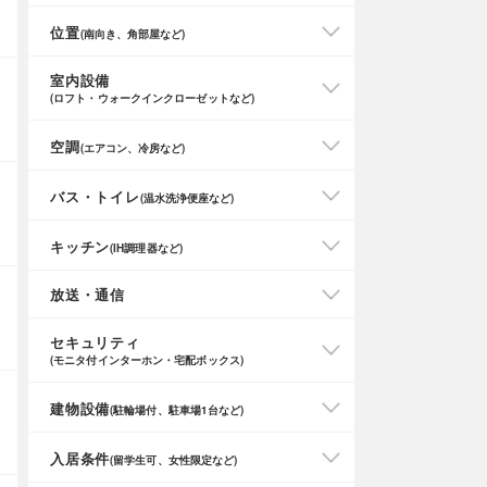
位置
(南向き、角部屋など)
室内設備
(ロフト・ウォークインクローゼットなど)
空調
(エアコン、冷房など)
バス・トイレ
(温水洗浄便座など)
キッチン
(IH調理器など)
放送・通信
セキュリティ
(モニタ付インターホン・宅配ボックス)
建物設備
(駐輪場付、駐車場1台など)
入居条件
(留学生可、女性限定など)