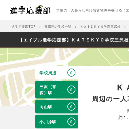
学生の一人暮らし向け賃貸物件を探せる「
進学応援部TOP
青森県の学校一覧
ＫＡＴＥＫＹＯ学院三沢校
【エイブル進学応援部】ＫＡＴＥＫＹＯ学院三沢校
学校周辺
0
Ｋ
三沢（青
0
森）駅
周辺の一人
向山駅
0
約1
小川原駅
0