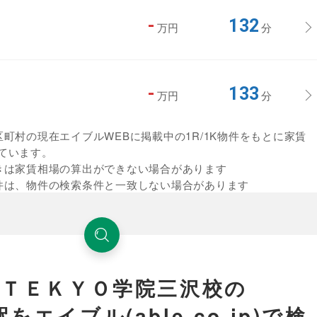
-
132
万円
分
-
133
万円
分
町村の現在エイブルWEBに掲載中の1R/1K物件をもとに家賃
ています。
きは家賃相場の算出ができない場合があります
件は、物件の検索条件と一致しない場合があります
ＡＴＥＫＹＯ学院三沢校の
エイブル(able.co.jp)で検