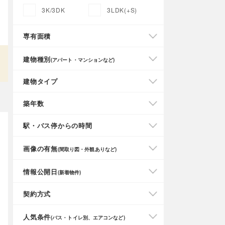
3K/3DK
3LDK(+S)
専有面積
建物種別
(アパート・マンションなど)
建物タイプ
築年数
駅・バス停からの時間
画像の有無
(間取り図・外観ありなど)
情報公開日
(新着物件)
契約方式
人気条件
(バス・トイレ別、エアコンなど)