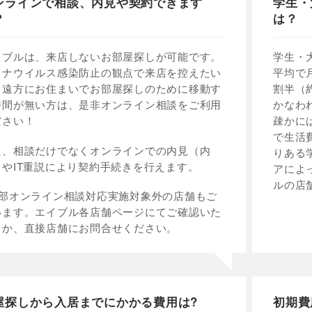
ンラインで相談、内見や契約できます
学生・
？
は？
イブルは、来店しないお部屋探しが可能です。
学生・
ロナウイルス感染防止の観点で来店を控えたい
平均で
、遠方にお住まいでお部屋探しのために移動す
割半（
時間が無い方は、是非オンライン相談をご利用
かなわ
ださい！
疎かに
で生活
た、相談だけでなくオンラインでの内見（内
りある
）やIT重説により契約手続きを行えます。
アによ
ルの店
一部オンライン相談対応実施対象外の店舗もご
います。エイブル各店舗ページにてご確認いた
くか、直接店舗にお問合せください。
屋探しから入居までにかかる費用は?
初期費