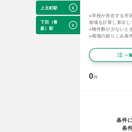
上北町駅
0
※学校が存在する市区
下田（青
相場を計算し算出し
0
森）駅
※物件数が少ないと
※相場の絞りこみ条
一
0
件
条件
条