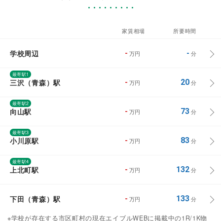
家賃相場
所要時間
学校周辺
-
-
万円
分
最寄駅1
三沢（青森）駅
-
20
万円
分
最寄駅2
向山駅
-
73
万円
分
最寄駅3
小川原駅
-
83
万円
分
最寄駅4
上北町駅
-
132
万円
分
下田（青森）駅
-
133
万円
分
※学校が存在する市区町村の現在エイブルWEBに掲載中の1R/1K物