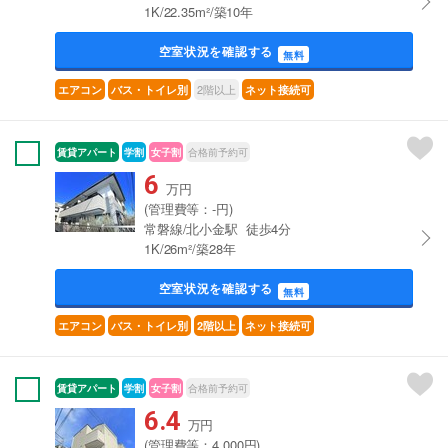
1K/22.35m²/築10年
空室状況を確認する
無料
2階以上
エアコン
バス・トイレ別
ネット接続可
賃貸アパート
学割
女子割
合格前予約可
6
万円
(管理費等：-円)
常磐線/北小金駅 徒歩4分
1K/26m²/築28年
空室状況を確認する
無料
エアコン
バス・トイレ別
2階以上
ネット接続可
賃貸アパート
学割
女子割
合格前予約可
6.4
万円
(管理費等：4,000円)