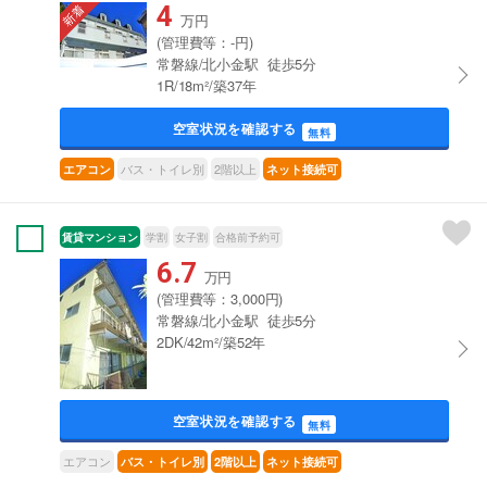
4
万円
(管理費等：-円)
常磐線/北小金駅 徒歩5分
1R/18m²/築37年
空室状況を確認する
無料
バス・トイレ別
2階以上
エアコン
ネット接続可
賃貸マンション
学割
女子割
合格前予約可
6.7
万円
(管理費等：3,000円)
常磐線/北小金駅 徒歩5分
2DK/42m²/築52年
空室状況を確認する
無料
エアコン
バス・トイレ別
2階以上
ネット接続可