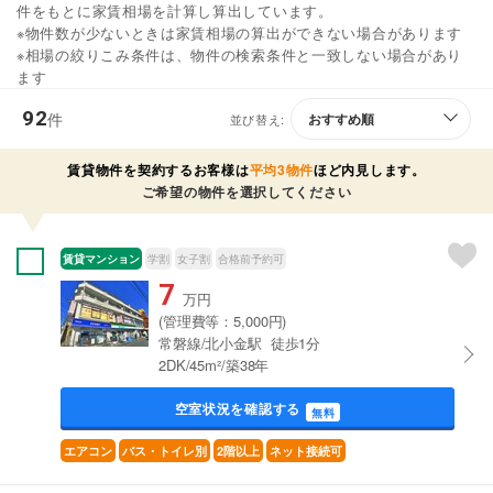
件をもとに家賃相場を計算し算出しています。
※物件数が少ないときは家賃相場の算出ができない場合があります
※相場の絞りこみ条件は、物件の検索条件と一致しない場合があり
ます
92
件
並び替え:
賃貸物件を契約するお客様は
平均3物件
ほど内見します。
ご希望の物件を選択してください
賃貸マンション
学割
女子割
合格前予約可
7
万円
(管理費等：5,000円)
常磐線/北小金駅 徒歩1分
2DK/45m²/築38年
空室状況を確認する
無料
エアコン
バス・トイレ別
2階以上
ネット接続可