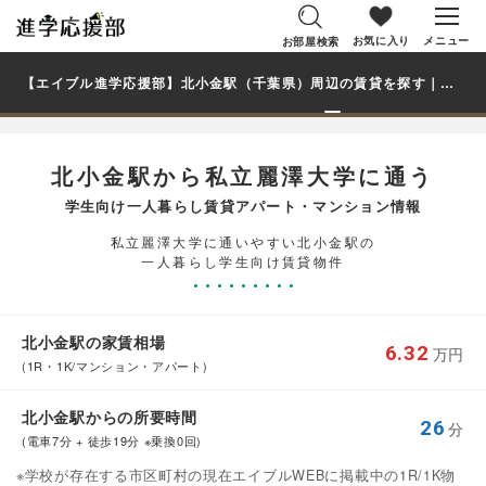
お気に入り
メニュー
お部屋検索
【エイブル進学応援部】北小金駅（千葉県）周辺の賃貸を探す｜私立麗澤大学学生・大学生の一人暮らし向け賃貸マンション・アパート
北小金駅から私立麗澤大学に通う
学生向け一人暮らし賃貸アパート・マンション情報
私立麗澤大学に通いやすい北小金駅の
一人暮らし学生向け賃貸物件
北小金駅の家賃相場
6.32
万円
(1R・1K/マンション・アパート)
北小金駅からの所要時間
26
分
(電車7分 + 徒歩19分 ※乗換0回)
※学校が存在する市区町村の現在エイブルWEBに掲載中の1R/1K物