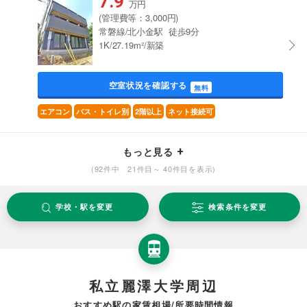
7.9
万円
(管理費等：3,000円)
常磐線/北小金駅 徒歩9分
1K/27.19m²/新築
空室状況を確認する
無料
エアコン
バス・トイレ別
2階以上
ネット接続可
もっと見る
(92件中 21件目～ 40件目を表示)
学校・駅を変更
検索条件を変更
私立麗澤大学周辺
おすすめ駅の家賃相場/所要時間情報