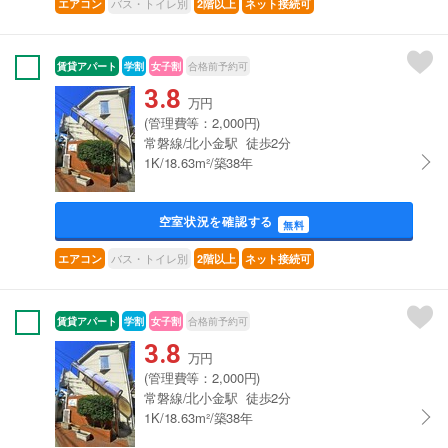
バス・トイレ別
エアコン
2階以上
ネット接続可
賃貸アパート
学割
女子割
合格前予約可
3.8
万円
(管理費等：2,000円)
常磐線/北小金駅 徒歩2分
1K/18.63m²/築38年
空室状況を確認する
無料
バス・トイレ別
エアコン
2階以上
ネット接続可
賃貸アパート
学割
女子割
合格前予約可
3.8
万円
(管理費等：2,000円)
常磐線/北小金駅 徒歩2分
1K/18.63m²/築38年