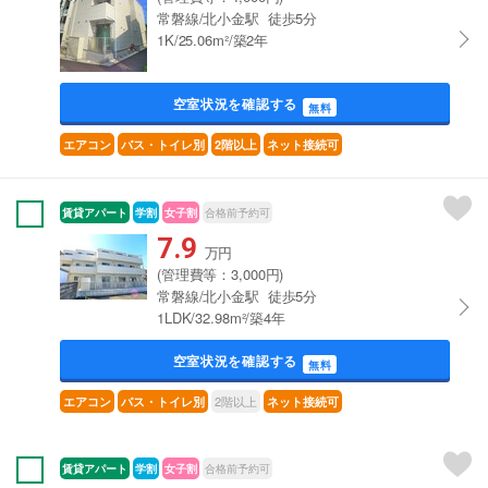
常磐線/北小金駅 徒歩5分
1K/25.06m²/築2年
空室状況を確認する
無料
エアコン
バス・トイレ別
2階以上
ネット接続可
賃貸アパート
学割
女子割
合格前予約可
7.9
万円
(管理費等：3,000円)
常磐線/北小金駅 徒歩5分
1LDK/32.98m²/築4年
空室状況を確認する
無料
2階以上
エアコン
バス・トイレ別
ネット接続可
賃貸アパート
学割
女子割
合格前予約可