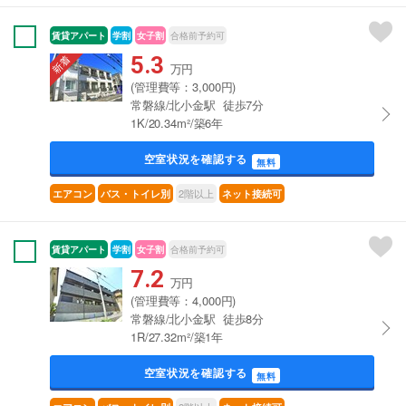
賃貸アパート
学割
女子割
合格前予約可
5.3
万円
(管理費等：3,000円)
常磐線/北小金駅 徒歩7分
1K/20.34m²/築6年
空室状況を確認する
無料
2階以上
エアコン
バス・トイレ別
ネット接続可
賃貸アパート
学割
女子割
合格前予約可
7.2
万円
(管理費等：4,000円)
常磐線/北小金駅 徒歩8分
1R/27.32m²/築1年
空室状況を確認する
無料