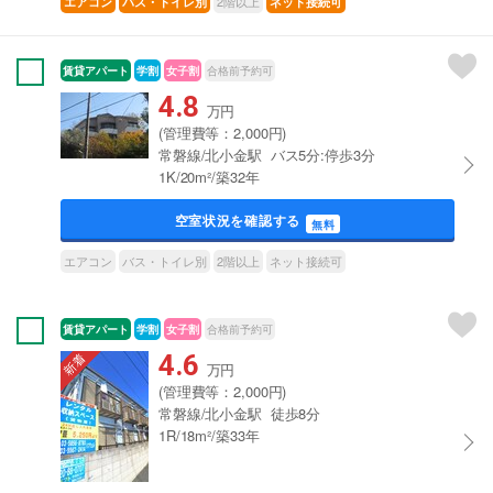
2階以上
エアコン
バス・トイレ別
ネット接続可
賃貸アパート
学割
女子割
合格前予約可
4.8
万円
(管理費等：2,000円)
常磐線/北小金駅 バス5分:停歩3分
1K/20m²/築32年
空室状況を確認する
無料
エアコン
バス・トイレ別
2階以上
ネット接続可
賃貸アパート
学割
女子割
合格前予約可
4.6
万円
(管理費等：2,000円)
常磐線/北小金駅 徒歩8分
1R/18m²/築33年