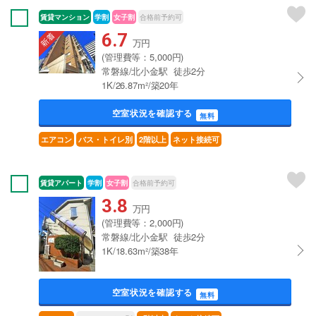
賃貸マンション
学割
女子割
合格前予約可
6.7
万円
(管理費等：5,000円)
常磐線/北小金駅 徒歩2分
1K/26.87m²/築20年
空室状況を確認する
無料
エアコン
バス・トイレ別
2階以上
ネット接続可
賃貸アパート
学割
女子割
合格前予約可
3.8
万円
(管理費等：2,000円)
常磐線/北小金駅 徒歩2分
1K/18.63m²/築38年
空室状況を確認する
無料