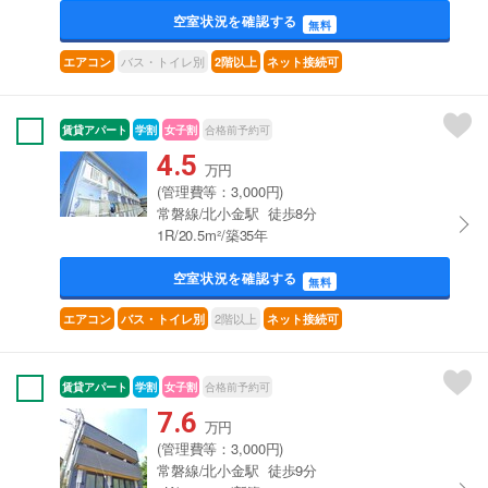
空室状況を確認する
無料
バス・トイレ別
エアコン
2階以上
ネット接続可
賃貸アパート
学割
女子割
合格前予約可
4.5
万円
(管理費等：3,000円)
常磐線/北小金駅 徒歩8分
1R/20.5m²/築35年
空室状況を確認する
無料
2階以上
エアコン
バス・トイレ別
ネット接続可
賃貸アパート
学割
女子割
合格前予約可
7.6
万円
(管理費等：3,000円)
常磐線/北小金駅 徒歩9分