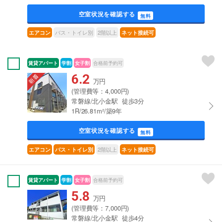
空室状況を確認する
無料
バス・トイレ別
2階以上
エアコン
ネット接続可
賃貸アパート
学割
女子割
合格前予約可
6.2
万円
(管理費等：4,000円)
常磐線/北小金駅 徒歩3分
1R/26.81m²/築9年
空室状況を確認する
無料
2階以上
エアコン
バス・トイレ別
ネット接続可
賃貸アパート
学割
女子割
合格前予約可
5.8
万円
(管理費等：7,000円)
常磐線/北小金駅 徒歩4分