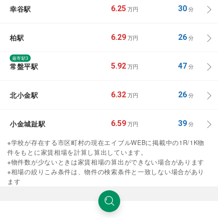
幸谷駅
6.25
30
万円
分
柏駅
6.29
26
万円
分
最寄駅3
常盤平駅
5.92
47
万円
分
北小金駅
6.32
26
万円
分
小金城趾駅
6.59
39
万円
分
※学校が存在する市区町村の現在エイブルWEBに掲載中の1R/1K物
件をもとに家賃相場を計算し算出しています。
※物件数が少ないときは家賃相場の算出ができない場合があります
※相場の絞りこみ条件は、物件の検索条件と一致しない場合があり
ます