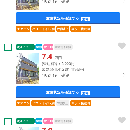
1K/27.19m²/新築
空室状況を確認する
無料
エアコン
バス・トイレ別
2階以上
ネット接続可
賃貸アパート
学割
女子割
合格前予約可
7.4
万円
(管理費等：3,000円)
常磐線/北小金駅 徒歩9分
1K/27.19m²/新築
空室状況を確認する
無料
2階以上
エアコン
バス・トイレ別
ネット接続可
賃貸アパート
学割
女子割
合格前予約可