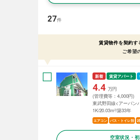
27
件
賃貸物件を契約す
ご希望
新着
賃貸アパート
4.4
万円
(管理費等：4,000円)
東武野田線<アーバンパ
1K/20.03m²/築33年
エアコン
バス・トイレ別
2
空室状況・初