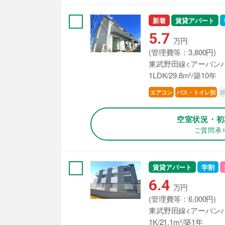
新着
賃貸アパート
5.7
万円
(管理費等：3,800円)
東武野田線<アーバンパ
1LDK/29.8m²/築10年
2
エアコン
バス・トイレ別
空室状況・初
ご質問承
賃貸アパート
学割
6.4
万円
(管理費等：6,000円)
東武野田線<アーバンパ
1K/21.1m²/築1年