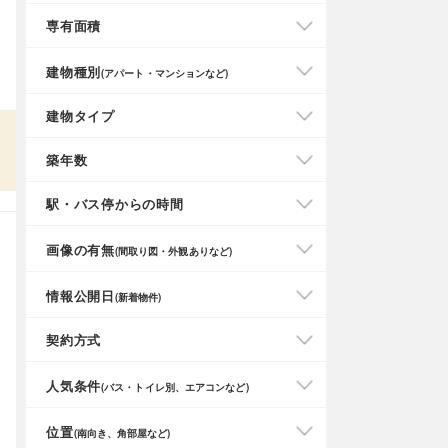
専有面積
建物種別
(アパート・マンションなど)
建物タイプ
築年数
駅・バス停からの時間
画像の有無
(間取り図・外観ありなど)
情報公開日
(新着物件)
契約方式
人気条件
(バス・トイレ別、エアコンなど)
位置
(南向き、角部屋など)