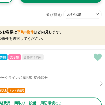
並び替え:
るお客様は
平均3物件
ほど内見します。
の物件を選択してください。
学割
女子割
合格前予約可
ークライン>/増尾駅 徒歩30分
階以上
ネット接続可
期費用・間取り・設備・周辺環境
など