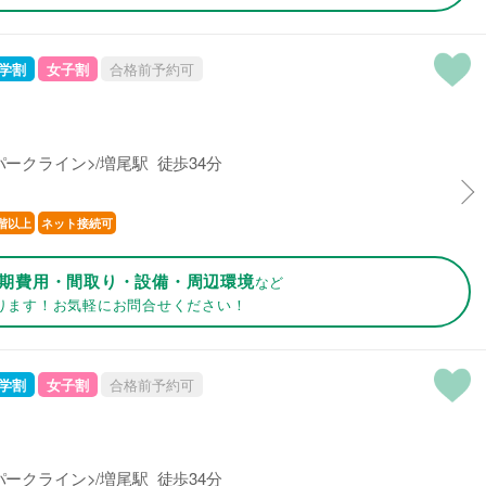
学割
女子割
合格前予約可
ークライン>/増尾駅 徒歩34分
階以上
ネット接続可
期費用・間取り・設備・周辺環境
など
ります！お気軽にお問合せください！
学割
女子割
合格前予約可
ークライン>/増尾駅 徒歩34分