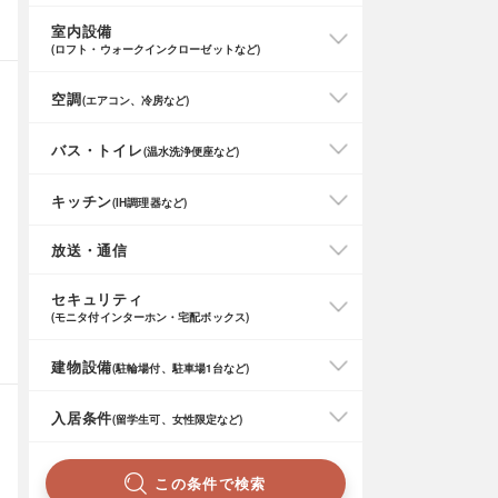
室内設備
(ロフト・ウォークインクローゼットなど)
空調
(エアコン、冷房など)
バス・トイレ
(温水洗浄便座など)
キッチン
(IH調理器など)
放送・通信
セキュリティ
(モニタ付インターホン・宅配ボックス)
建物設備
(駐輪場付、駐車場1台など)
入居条件
(留学生可、女性限定など)
この条件で検索