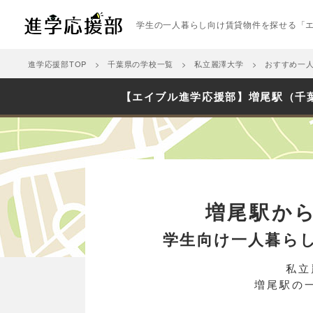
学生の一人暮らし向け賃貸物件を探せる「
進学応援部TOP
千葉県の学校一覧
私立麗澤大学
おすすめ一
【エイブル進学応援部】増尾駅（千
増尾駅か
学生向け一人暮ら
私立
増尾駅の