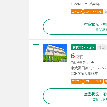
1K/24.05m²/築40年
2
エアコン
バス・トイレ別
空室状況・初
ご質問承
賃貸マンション
学割
6
万円
(管理費等：-円)
東武野田線<アーバンパ
2DK/37m²/築38年
エアコン
バス・トイレ別
2
空室状況・初
ご質問承