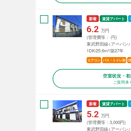
新着
賃貸アパート
6.2
万円
(管理費等：-円)
東武野田線<アーバンパ
1DK/25.6m²/築27年
エアコン
バス・トイレ別
2
空室状況・初
ご質問承
新着
賃貸アパート
5.2
万円
(管理費等：3,000円)
東武野田線<アーバンパ