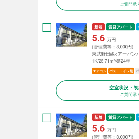
ご質問承
新着
賃貸アパート
5.6
万円
(管理費等：3,000円)
東武野田線<アーバンパ
1K/26.71m²/築24年
2
エアコン
バス・トイレ別
空室状況・初
ご質問承
新着
賃貸アパート
5.6
万円
(管理費等：3,000円)