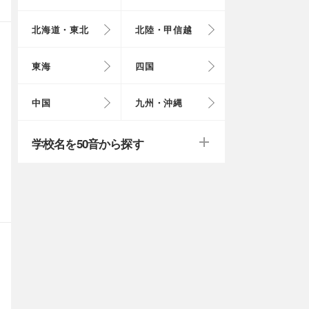
北海道・東北
北陸・甲信越
埼玉県
奈良県
岩手県
福井県
愛知県
愛媛県
岡山県
長崎県
東海
四国
茨城県
滋賀県
秋田県
山梨県
山口県
大分県
戻る
戻る
中国
九州・沖縄
群馬県
福島県
鹿児島県
戻る
戻る
戻る
戻る
戻る
戻る
学校名を50音から探す