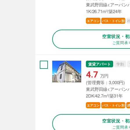
東武野田線<アーバンパ
1K/26.71m²/築24年
2
エアコン
バス・トイレ別
空室状況・初
ご質問承
賃貸アパート
学割
4.7
万円
(管理費等：3,000円)
東武野田線<アーバンパ
2DK/42.7m²/築31年
エアコン
バス・トイレ別
2
空室状況・初
ご質問承