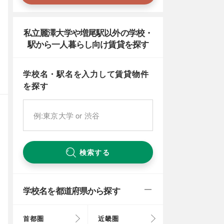
私立麗澤大学や増尾駅以外の学校・
駅から一人暮らし向け賃貸を探す
学校名・駅名を入力して賃貸物件
を探す
検索する
学校名を都道府県から探す
首都圏
近畿圏
東京都
大阪府
北海道
富山県
岐阜県
徳島県
鳥取県
福岡県