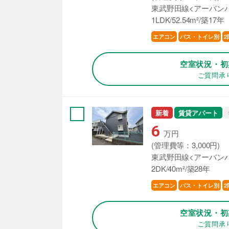
東武野田線<アーバンパ
1LDK/52.54m²/築17年
エアコン
バス・トイレ別
2
空室状況・初
ご質問承
新着
賃貸アパート
6
万円
(管理費等：3,000円)
東武野田線<アーバンパ
2DK/40m²/築28年
エアコン
バス・トイレ別
2
空室状況・初
ご質問承