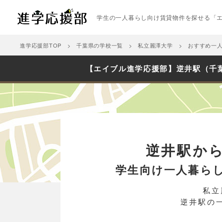
学生の一人暮らし向け賃貸物件を探せる「
進学応援部TOP
千葉県の学校一覧
私立麗澤大学
おすすめ一
【エイブル進学応援部】逆井駅（千
逆井駅か
学生向け一人暮ら
私立
逆井駅の