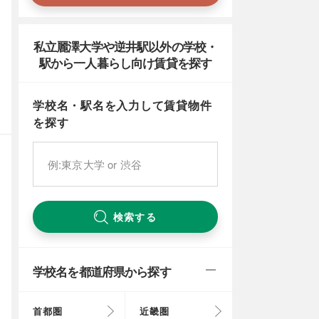
私立麗澤大学や逆井駅以外の学校・
駅から一人暮らし向け賃貸を探す
学校名・駅名を入力して賃貸物件
を探す
検索する
学校名を都道府県から探す
首都圏
近畿圏
東京都
大阪府
北海道
富山県
岐阜県
徳島県
鳥取県
福岡県