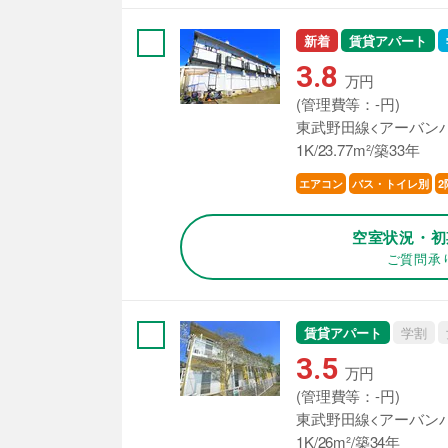
新着
賃貸アパート
3.8
万円
(管理費等：-円)
東武野田線<アーバンパ
1K/23.77m²/築33年
エアコン
バス・トイレ別
2
空室状況・初
ご質問承
賃貸アパート
学割
3.5
万円
(管理費等：-円)
東武野田線<アーバンパ
1K/26m²/築34年