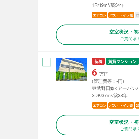
1R/19m²/築34年
2
エアコン
バス・トイレ別
空室状況・初
ご質問承
新着
賃貸マンション
6
万円
(管理費等：-円)
東武野田線<アーバンパ
2DK/37m²/築38年
エアコン
バス・トイレ別
2
空室状況・初
ご質問承