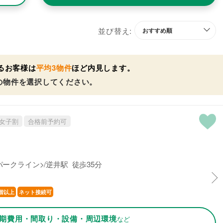
並び替え:
るお客様は
平均3物件
ほど内見します。
の物件を選択してください。
女子割
合格前予約可
ークライン>/逆井駅 徒歩35分
階以上
ネット接続可
期費用・間取り・設備・周辺環境
など