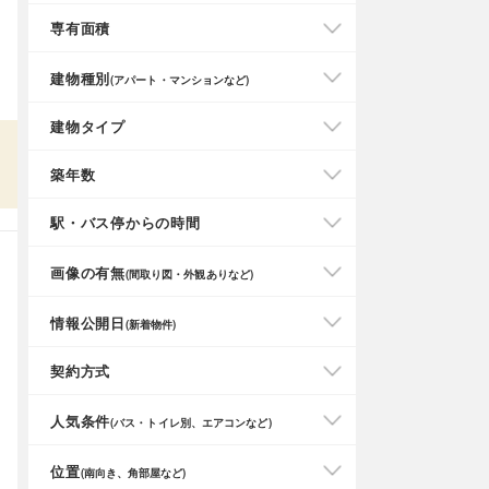
専有面積
建物種別
(アパート・マンションなど)
建物タイプ
築年数
駅・バス停からの時間
画像の有無
(間取り図・外観ありなど)
情報公開日
(新着物件)
契約方式
人気条件
(バス・トイレ別、エアコンなど)
位置
(南向き、角部屋など)