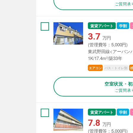
ご質問承
賃貸アパート
学割
3.7
万円
(管理費等：5,000円)
東武野田線<アーバンパ
1K/17.4m²/築33年
バス・トイレ別
エアコン
2
空室状況・初
ご質問承
賃貸アパート
学割
7.8
万円
(管理費等：5,000円)