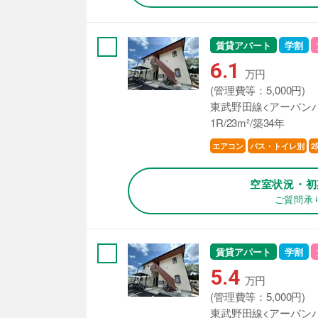
賃貸アパート
学割
6.1
万円
(管理費等：5,000円)
東武野田線<アーバンパ
1R/23m²/築34年
エアコン
バス・トイレ別
2
空室状況・初
ご質問承
賃貸アパート
学割
5.4
万円
(管理費等：5,000円)
東武野田線<アーバンパ