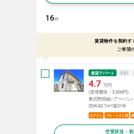
16
件
賃貸物件を契約す
ご希望
賃貸アパート
学割
4.7
万円
(管理費等：3,000円)
東武野田線<アーバンパ
2DK/42.7m²/築31年
エアコン
バス・トイレ別
2
空室状況・初