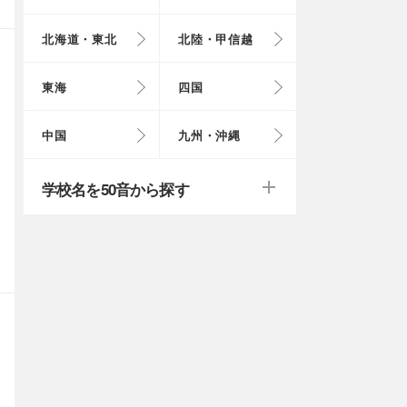
北海道・東北
北陸・甲信越
埼玉県
奈良県
岩手県
福井県
愛知県
愛媛県
岡山県
長崎県
東海
四国
茨城県
滋賀県
秋田県
山梨県
山口県
大分県
戻る
戻る
中国
九州・沖縄
群馬県
福島県
鹿児島県
戻る
戻る
戻る
戻る
戻る
戻る
学校名を50音から探す