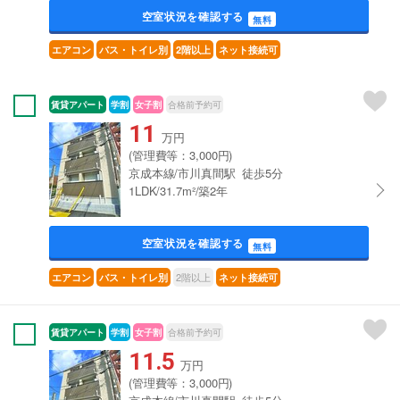
空室状況を確認する
無料
エアコン
バス・トイレ別
2階以上
ネット接続可
賃貸アパート
学割
女子割
合格前予約可
11
万円
(管理費等：3,000円)
京成本線/市川真間駅 徒歩5分
1LDK/31.7m²/築2年
空室状況を確認する
無料
2階以上
エアコン
バス・トイレ別
ネット接続可
賃貸アパート
学割
女子割
合格前予約可
11.5
万円
(管理費等：3,000円)