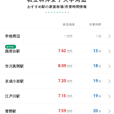
おすすめ駅の家賃相場/所要時間情報
家賃相場
所要時間
学校周辺
-
-
万円
分
最寄駅1
国府台駅
7.62
13
万円
分
市川真間駅
8.09
18
万円
分
京成小岩駅
7.20
19
万円
分
江戸川駅
7.15
19
万円
分
菅野駅
7.59
20
万円
分