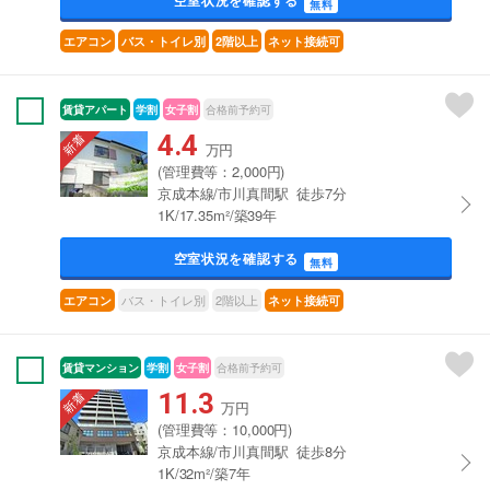
空室状況を確認する
無料
エアコン
バス・トイレ別
2階以上
ネット接続可
賃貸アパート
学割
女子割
合格前予約可
4.4
万円
(管理費等：2,000円)
京成本線/市川真間駅 徒歩7分
1K/17.35m²/築39年
空室状況を確認する
無料
バス・トイレ別
2階以上
エアコン
ネット接続可
賃貸マンション
学割
女子割
合格前予約可
11.3
万円
(管理費等：10,000円)
京成本線/市川真間駅 徒歩8分
1K/32m²/築7年