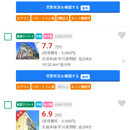
空室状況を確認する
無料
エアコン
バス・トイレ別
2階以上
ネット接続可
賃貸アパート
学割
女子割
合格前予約可
7.7
万円
(管理費等：3,000円)
京成本線/市川真間駅 徒歩8分
1K/22.4m²/築10年
空室状況を確認する
無料
2階以上
エアコン
バス・トイレ別
ネット接続可
賃貸アパート
学割
女子割
合格前予約可
6.9
万円
(管理費等：3,000円)
京成本線/市川真間駅 徒歩8分