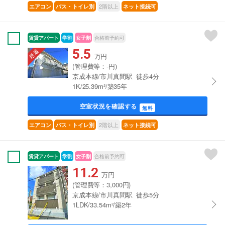
2階以上
エアコン
バス・トイレ別
ネット接続可
賃貸アパート
学割
女子割
合格前予約可
5.5
万円
(管理費等：-円)
京成本線/市川真間駅 徒歩4分
1K/25.39m²/築35年
空室状況を確認する
無料
2階以上
エアコン
バス・トイレ別
ネット接続可
賃貸アパート
学割
女子割
合格前予約可
11.2
万円
(管理費等：3,000円)
京成本線/市川真間駅 徒歩5分
1LDK/33.54m²/築2年