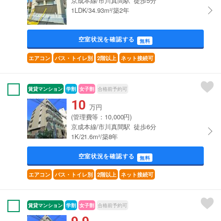
京成本線/市川真間駅 徒歩5分
1LDK/34.93m²/築2年
空室状況を確認する
無料
エアコン
バス・トイレ別
2階以上
ネット接続可
賃貸マンション
学割
女子割
合格前予約可
10
万円
(管理費等：10,000円)
京成本線/市川真間駅 徒歩6分
1K/21.6m²/築8年
空室状況を確認する
無料
エアコン
バス・トイレ別
2階以上
ネット接続可
賃貸マンション
学割
女子割
合格前予約可