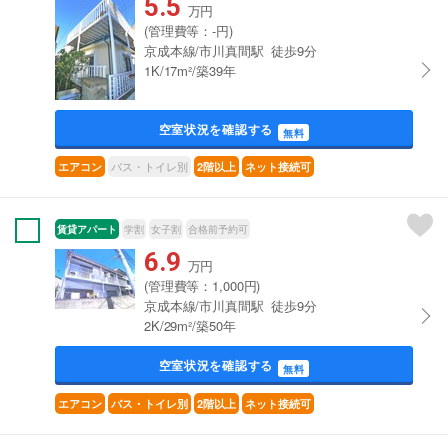
5.5
万円
(管理費等：-円)
京成本線/市川真間駅 徒歩9分
1K/17m²/築39年
空室状況を確認する
無料
バス・トイレ別
エアコン
2階以上
ネット接続可
賃貸アパート
学割
女子割
合格前予約可
6.9
万円
(管理費等：1,000円)
京成本線/市川真間駅 徒歩9分
2K/29m²/築50年
空室状況を確認する
無料
エアコン
バス・トイレ別
2階以上
ネット接続可