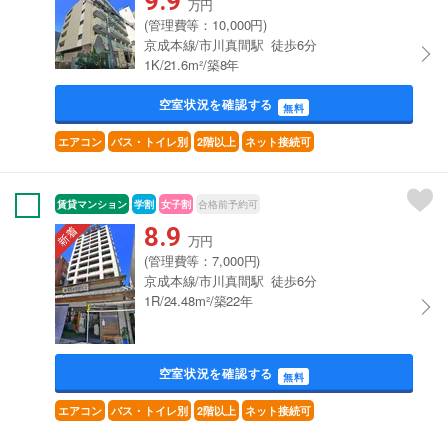
9.9
万円
(管理費等：10,000円)
京成本線/市川真間駅 徒歩6分
1K/21.6m²/築8年
空室状況を確認する
無料
エアコン
バス・トイレ別
2階以上
ネット接続可
賃貸マンション
学割
女子割
合格前予約可
8.9
万円
(管理費等：7,000円)
京成本線/市川真間駅 徒歩6分
1R/24.48m²/築22年
空室状況を確認する
無料
エアコン
バス・トイレ別
2階以上
ネット接続可