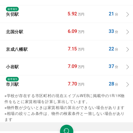
最寄駅2
矢切駅
5.92
21
万円
分
北国分駅
6.09
33
万円
分
京成八幡駅
7.15
22
万円
分
小岩駅
7.09
37
万円
分
最寄駅3
市川駅
7.70
28
万円
分
※学校が存在する市区町村の現在エイブルWEBに掲載中の1R/1K物
件をもとに家賃相場を計算し算出しています。
※物件数が少ないときは家賃相場の算出ができない場合があります
※相場の絞りこみ条件は、物件の検索条件と一致しない場合があり
ます