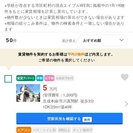
※学校が存在する市区町村の現在エイブルWEBに掲載中の1R/1K物
件をもとに家賃相場を計算し算出しています。
※物件数が少ないときは家賃相場の算出ができない場合があります
※相場の絞りこみ条件は、物件の検索条件と一致しない場合があり
ます
50
件
並び替え:
賃貸物件を契約するお客様は
平均3物件
ほど内見します。
ご希望の物件を選択してください
賃貸アパート
学割
女子割
合格前予約可
5
万円
(管理費等：1,200円)
京成本線/市川真間駅 徒歩3分
1DK/23m²/築40年
空室状況を確認する
無料
バス・トイレ別
2階以上
ネット接続可
エアコン