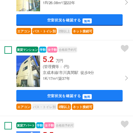
1R/26.08m²/築22年
空室状況を確認する
無料
2階以上
エアコン
バス・トイレ別
ネット接続可
賃貸マンション
学割
女子割
合格前予約可
5.2
万円
(管理費等：-円)
京成本線/市川真間駅 徒歩9分
1K/17m²/築37年
空室状況を確認する
無料
バス・トイレ別
エアコン
2階以上
ネット接続可
賃貸アパート
学割
女子割
合格前予約可