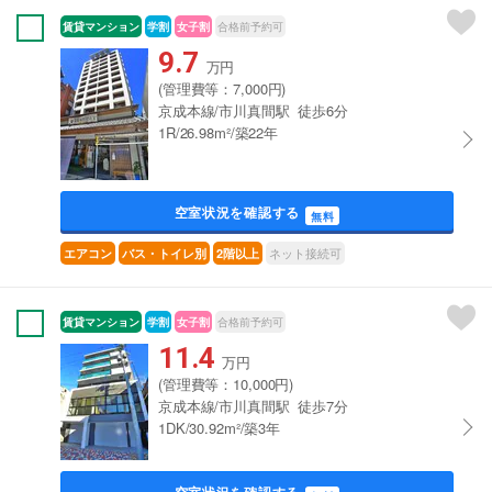
賃貸マンション
学割
女子割
合格前予約可
9.7
万円
(管理費等：7,000円)
京成本線/市川真間駅 徒歩6分
1R/26.98m²/築22年
空室状況を確認する
無料
ネット接続可
エアコン
バス・トイレ別
2階以上
賃貸マンション
学割
女子割
合格前予約可
11.4
万円
(管理費等：10,000円)
京成本線/市川真間駅 徒歩7分
1DK/30.92m²/築3年