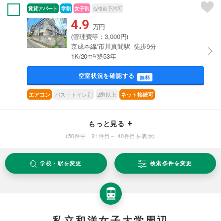
賃貸アパート
学割
女子割
合格前予約可
4.9
万円
(管理費等：3,000円)
京成本線/市川真間駅 徒歩9分
1K/20m²/築53年
空室状況を確認する
無料
バス・トイレ別
2階以上
エアコン
ネット接続可
もっと見る
(50件中 21件目～ 40件目を表示)
学校・駅を変更
検索条件を変更
私立和洋女子大学周辺