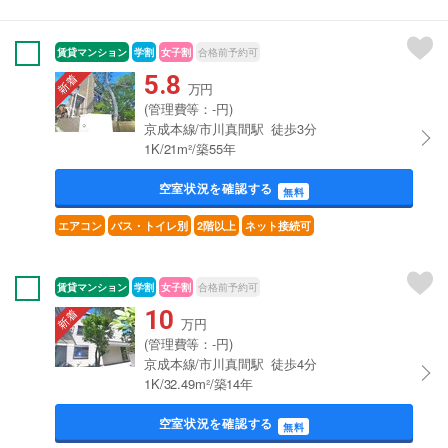
賃貸マンション
学割
女子割
合格前予約可
5.8
万円
(管理費等：-円)
京成本線/市川真間駅 徒歩3分
1K/21m²/築55年
空室状況を確認する
無料
エアコン
バス・トイレ別
2階以上
ネット接続可
賃貸マンション
学割
女子割
合格前予約可
10
万円
(管理費等：-円)
京成本線/市川真間駅 徒歩4分
1K/32.49m²/築14年
空室状況を確認する
無料