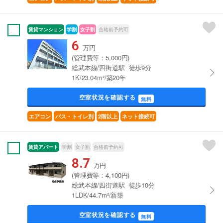
賃貸マンション
学割
女子割
合格前予約可
6
万円
(管理費等：5,000円)
総武本線/四街道駅 徒歩9分
1K/23.04m²/築20年
空室状況を確認する
無料
エアコン
バス・トイレ別
2階以上
ネット接続可
賃貸アパート
学割
女子割
合格前予約可
8.7
万円
(管理費等：4,100円)
総武本線/四街道駅 徒歩10分
1LDK/44.7m²/新築
空室状況を確認する
無料