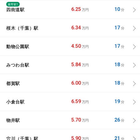
最寄駅1
四街道駅
6.25
10
万円
分
桜木（千葉）駅
6.34
17
万円
分
動物公園駅
4.50
17
万円
分
みつわ台駅
5.84
18
万円
分
都賀駅
6.00
18
万円
分
小倉台駅
6.59
19
万円
分
物井駅
5.70
26
万円
分
穴川（千葉）駅
5.90
21
万円
分