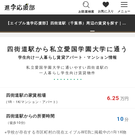
お気に入り
メニュー
お部屋検索
【エイブル進学応援部】四街道駅（千葉県）周辺の賃貸を探す｜私立愛国学園大学学生・大学生の一人暮らし向け賃貸マンション・アパート
四街道駅から私立愛国学園大学に通う
学生向け一人暮らし賃貸アパート・マンション情報
私立愛国学園大学に通いやすい四街道駅の
一人暮らし学生向け賃貸物件
四街道駅の家賃相場
6.25
万円
(1R・1K/マンション・アパート)
四街道駅からの所要時間
10
分
（徒歩10分)
※学校が存在する市区町村の現在エイブルWEBに掲載中の1R/1K物