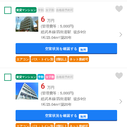
賃貸マンション
学割
女子割
合格前予約可
6
万円
(管理費等：5,000円)
総武本線/四街道駅 徒歩9分
1K/23.04m²/築20年
空室状況を確認する
無料
エアコン
バス・トイレ別
2階以上
ネット接続可
賃貸マンション
学割
女子割
合格前予約可
6
万円
(管理費等：5,000円)
総武本線/四街道駅 徒歩9分
1K/23.04m²/築20年
空室状況を確認する
無料
エアコン
バス・トイレ別
2階以上
ネット接続可