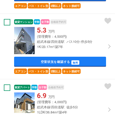
エアコン
バス・トイレ別
2階以上
ネット接続可
賃貸マンション
学割
女子割
合格前予約可
5.3
万円
(管理費等：4,500円)
総武本線/四街道駅 バス10分:停歩5分
1K/23.17m²/築7年
空室状況を確認する
無料
エアコン
バス・トイレ別
2階以上
ネット接続可
賃貸アパート
学割
女子割
合格前予約可
6.9
万円
(管理費等：4,000円)
総武本線/四街道駅 徒歩5分
1LDK/36.84m²/築4年