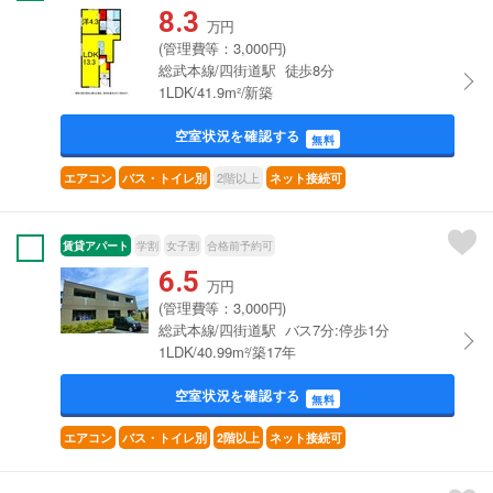
8.3
万円
(管理費等：3,000円)
総武本線/四街道駅 徒歩8分
1LDK/41.9m²/新築
空室状況を確認する
無料
2階以上
エアコン
バス・トイレ別
ネット接続可
賃貸アパート
学割
女子割
合格前予約可
6.5
万円
(管理費等：3,000円)
総武本線/四街道駅 バス7分:停歩1分
1LDK/40.99m²/築17年
空室状況を確認する
無料
エアコン
バス・トイレ別
2階以上
ネット接続可