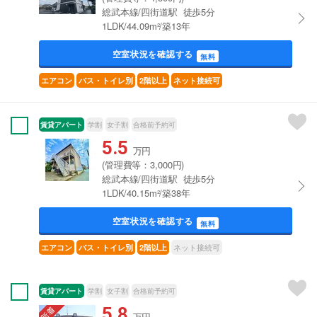
総武本線/四街道駅 徒歩5分
1LDK/44.09m²/築13年
空室状況を確認する
無料
エアコン
バス・トイレ別
2階以上
ネット接続可
賃貸アパート
学割
女子割
合格前予約可
5.5
万円
(管理費等：3,000円)
総武本線/四街道駅 徒歩5分
1LDK/40.15m²/築38年
空室状況を確認する
無料
ネット接続可
エアコン
バス・トイレ別
2階以上
賃貸アパート
学割
女子割
合格前予約可
5.8
万円