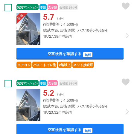
賃貸マンション
学割
女子割
合格前予約可
5.7
万円
(管理費等：4,500円)
総武本線/四街道駅 バス10分:停歩5分
1K/27.39m²/築7年
空室状況を確認する
無料
エアコン
バス・トイレ別
2階以上
ネット接続可
賃貸マンション
学割
女子割
合格前予約可
5.2
万円
(管理費等：4,500円)
総武本線/四街道駅 バス10分:停歩5分
1K/23.32m²/築7年
空室状況を確認する
無料