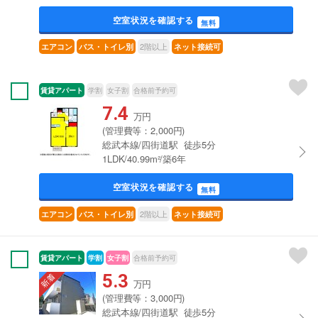
空室状況を確認する
無料
2階以上
エアコン
バス・トイレ別
ネット接続可
賃貸アパート
学割
女子割
合格前予約可
7.4
万円
(管理費等：2,000円)
総武本線/四街道駅 徒歩5分
1LDK/40.99m²/築6年
空室状況を確認する
無料
2階以上
エアコン
バス・トイレ別
ネット接続可
賃貸アパート
学割
女子割
合格前予約可
5.3
万円
(管理費等：3,000円)
総武本線/四街道駅 徒歩5分