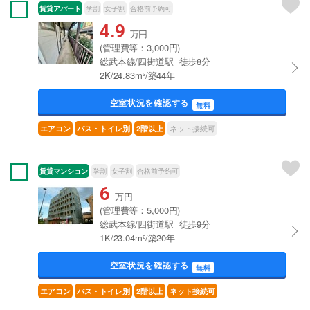
賃貸アパート
学割
女子割
合格前予約可
4.9
万円
(管理費等：3,000円)
総武本線/四街道駅 徒歩8分
2K/24.83m²/築44年
空室状況を確認する
無料
ネット接続可
エアコン
バス・トイレ別
2階以上
賃貸マンション
学割
女子割
合格前予約可
6
万円
(管理費等：5,000円)
総武本線/四街道駅 徒歩9分
1K/23.04m²/築20年
空室状況を確認する
無料
エアコン
バス・トイレ別
2階以上
ネット接続可