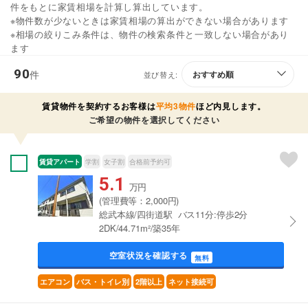
件をもとに家賃相場を計算し算出しています。
※物件数が少ないときは家賃相場の算出ができない場合があります
※相場の絞りこみ条件は、物件の検索条件と一致しない場合があり
ます
90
件
並び替え:
賃貸物件を契約するお客様は
平均3物件
ほど内見します。
ご希望の物件を選択してください
賃貸アパート
学割
女子割
合格前予約可
5.1
万円
(管理費等：2,000円)
総武本線/四街道駅 バス11分:停歩2分
2DK/44.71m²/築35年
空室状況を確認する
無料
エアコン
バス・トイレ別
2階以上
ネット接続可