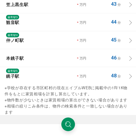
笠上黒生駅
-
43
万円
分
最寄駅3
観音駅
-
44
万円
分
最寄駅4
仲ノ町駅
-
45
万円
分
本銚子駅
-
46
万円
分
最寄駅5
銚子駅
-
48
万円
分
※学校が存在する市区町村の現在エイブルWEBに掲載中の1R/1K物
件をもとに家賃相場を計算し算出しています。
※物件数が少ないときは家賃相場の算出ができない場合があります
※相場の絞りこみ条件は、物件の検索条件と一致しない場合があり
ます