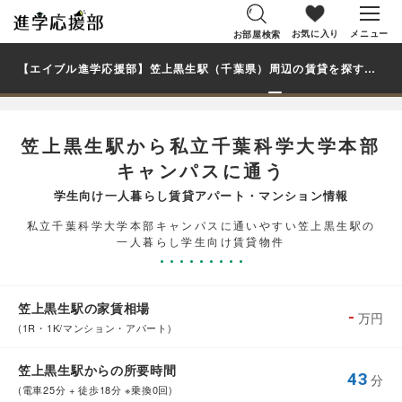
お気に入り
メニュー
お部屋検索
【エイブル進学応援部】笠上黒生駅（千葉県）周辺の賃貸を探す｜私立千葉科学大学本部キャンパス学生・大学生の一人暮らし向け賃貸マンション・アパート
笠上黒生駅から私立千葉科学大学本部
キャンパスに通う
学生向け一人暮らし賃貸アパート・マンション情報
私立千葉科学大学本部キャンパスに通いやすい笠上黒生駅の
一人暮らし学生向け賃貸物件
笠上黒生駅の家賃相場
-
万円
(1R・1K/マンション・アパート)
笠上黒生駅からの所要時間
43
分
(電車25分 + 徒歩18分 ※乗換0回)