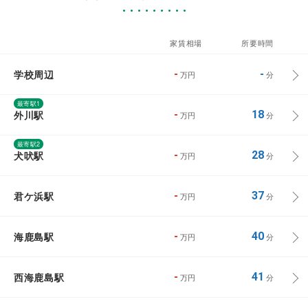
家賃相場
所要時間
学校周辺
-
-
万円
分
最寄駅1
外川駅
-
18
万円
分
最寄駅2
犬吠駅
-
28
万円
分
君ケ浜駅
-
37
万円
分
海鹿島駅
-
40
万円
分
西海鹿島駅
-
41
万円
分