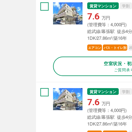
賃貸マンション
学割
7.6
万円
(管理費等：4,000円)
総武線/幕張駅 徒歩4
1DK/27.86m²/築16年
2
エアコン
バス・トイレ別
空室状況・初
ご質問承
賃貸マンション
学割
7.6
万円
(管理費等：4,000円)
総武線/幕張駅 徒歩4
1DK/27.86m²/築16年