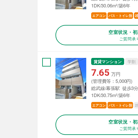
1DK/30.06m²/築6年
エアコン
バス・トイレ別
2
空室状況・初
ご質問承
賃貸マンション
学割
7.65
万円
(管理費等：5,000円)
総武線/幕張駅 徒歩3
1DK/30.75m²/築6年
2
エアコン
バス・トイレ別
空室状況・初
ご質問承