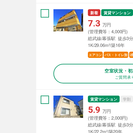
新着
賃貸マンション
7.3
万円
(管理費等：4,000円)
総武線/幕張駅 徒歩3
1K/29.06m²/築16年
エアコン
バス・トイレ別
2
空室状況・初
ご質問承
賃貸マンション
学割
5.9
万円
(管理費等：2,000円)
総武線/幕張駅 徒歩3
1K/22.2m²/築20年