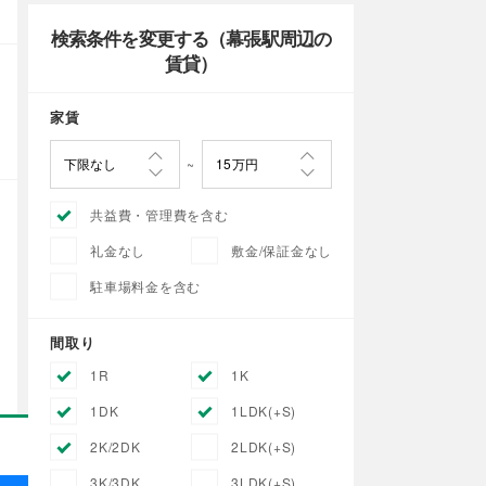
検索条件を変更する（幕張駅周辺の
賃貸）
家賃
共益費・管理費を含む
礼金なし
敷金/保証金なし
駐車場料金を含む
間取り
1R
1K
1DK
1LDK(+S)
2K/2DK
2LDK(+S)
3K/3DK
3LDK(+S)