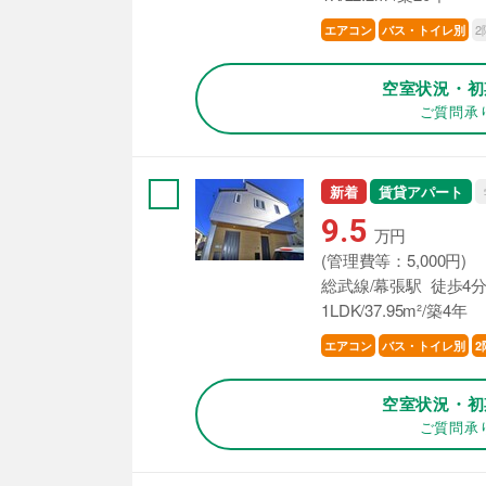
2
エアコン
バス・トイレ別
空室状況・初
ご質問承
新着
賃貸アパート
9.5
万円
(管理費等：5,000円)
総武線/幕張駅 徒歩4
1LDK/37.95m²/築4年
エアコン
バス・トイレ別
2
空室状況・初
ご質問承