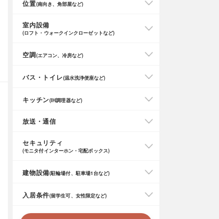
位置
(南向き、角部屋など)
室内設備
(ロフト・ウォークインクローゼットなど)
空調
(エアコン、冷房など)
バス・トイレ
(温水洗浄便座など)
キッチン
(IH調理器など)
放送・通信
セキュリティ
(モニタ付インターホン・宅配ボックス)
建物設備
(駐輪場付、駐車場1台など)
入居条件
(留学生可、女性限定など)