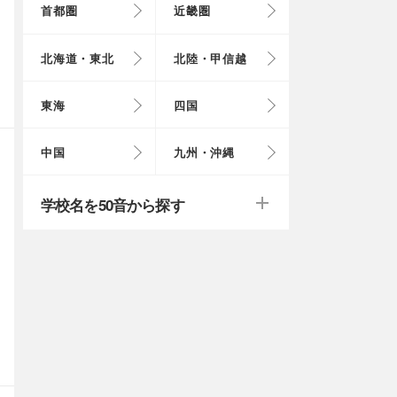
首都圏
近畿圏
東京都
大阪府
北海道
富山県
岐阜県
徳島県
鳥取県
福岡県
北海道・東北
北陸・甲信越
埼玉県
奈良県
岩手県
福井県
愛知県
愛媛県
岡山県
長崎県
東海
四国
茨城県
滋賀県
秋田県
山梨県
山口県
大分県
戻る
戻る
中国
九州・沖縄
群馬県
福島県
鹿児島県
戻る
戻る
戻る
戻る
戻る
戻る
学校名を50音から探す