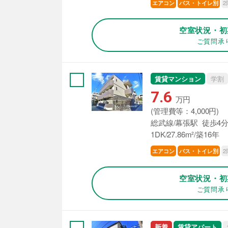
2
エアコン
バス・トイレ別
空室状況・初
ご質問承
賃貸マンション
学割
7.6
万円
(管理費等：4,000円)
総武線/幕張駅 徒歩4
1DK/27.86m²/築16年
2
エアコン
バス・トイレ別
空室状況・初
ご質問承
新着
賃貸アパート