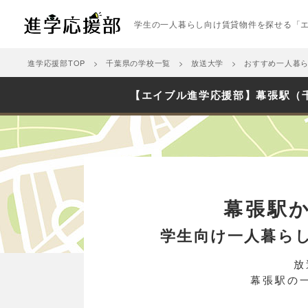
学生の一人暮らし向け賃貸物件を探せる「
進学応援部TOP
千葉県の学校一覧
放送大学
おすすめ一人暮
【エイブル進学応援部】幕張駅（
幕張駅
学生向け一人暮ら
放
幕張駅の