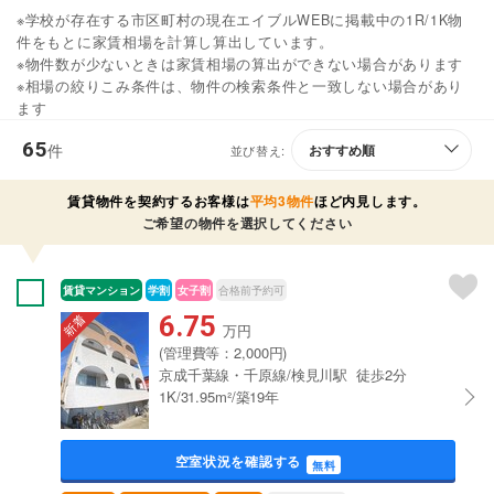
※学校が存在する市区町村の現在エイブルWEBに掲載中の1R/1K物
件をもとに家賃相場を計算し算出しています。
※物件数が少ないときは家賃相場の算出ができない場合があります
※相場の絞りこみ条件は、物件の検索条件と一致しない場合があり
ます
65
件
並び替え:
賃貸物件を契約するお客様は
平均3物件
ほど内見します。
ご希望の物件を選択してください
賃貸マンション
学割
女子割
合格前予約可
6.75
万円
(管理費等：2,000円)
京成千葉線・千原線/検見川駅 徒歩2分
1K/31.95m²/築19年
空室状況を確認する
無料