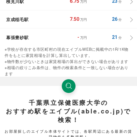
検見川駅
6.75
23
万円
分
京成稲毛駅
7.50
26
万円
分
幕張豊砂駅
-
21
万円
分
※学校が存在する市区町村の現在エイブルWEBに掲載中の1R/1K物
件をもとに家賃相場を計算し算出しています。
※物件数が少ないときは家賃相場の算出ができない場合があります
※相場の絞りこみ条件は、物件の検索条件と一致しない場合があり
ます
千葉県立保健医療大学の
おすすめ駅をエイブル(able.co.jp)で
検索！
お部屋探しのエイブル本体サイトでは、各駅周辺にある最新の賃
貸物件を多数掲載！