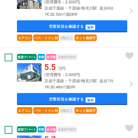
(管理費等：2,500円)
京成千葉線・千原線/検見川駅 徒歩6分
1K/22.52m²/築28年
空室状況を確認する
無料
2階以上
エアコン
バス・トイレ別
ネット接続可
賃貸アパート
学割
女子割
合格前予約可
5.5
万円
(管理費等：3,000円)
京成千葉線・千原線/検見川駅 徒歩7分
1K/20.48m²/築3年
空室状況を確認する
無料
2階以上
エアコン
バス・トイレ別
ネット接続可
賃貸アパート
学割
女子割
合格前予約可