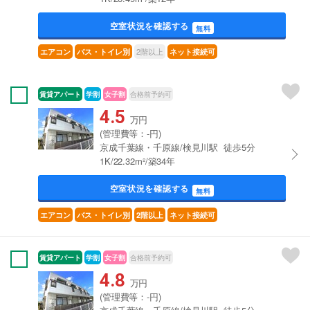
空室状況を確認する
無料
2階以上
エアコン
バス・トイレ別
ネット接続可
賃貸アパート
学割
女子割
合格前予約可
4.5
万円
(管理費等：-円)
京成千葉線・千原線/検見川駅 徒歩5分
1K/22.32m²/築34年
空室状況を確認する
無料
エアコン
バス・トイレ別
2階以上
ネット接続可
賃貸アパート
学割
女子割
合格前予約可
4.8
万円
(管理費等：-円)