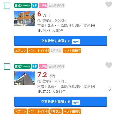
賃貸アパート
学割
女子割
合格前予約可
6
万円
(管理費等：5,000円)
京成千葉線・千原線/検見川駅 徒歩8分
1K/24.46m²/築9年
空室状況を確認する
無料
2階以上
エアコン
バス・トイレ別
ネット接続可
賃貸アパート
学割
女子割
合格前予約可
7.2
万円
(管理費等：4,000円)
京成千葉線・千原線/検見川駅 徒歩8分
1K/27.32m²/築11年
空室状況を確認する
無料
エアコン
バス・トイレ別
2階以上
ネット接続可