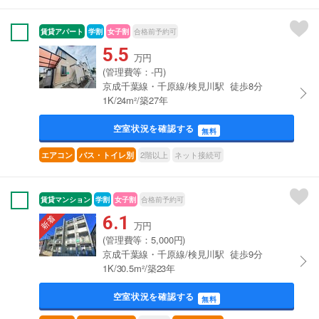
賃貸アパート
学割
女子割
合格前予約可
5.5
万円
(管理費等：-円)
京成千葉線・千原線/検見川駅 徒歩8分
1K/24m²/築27年
空室状況を確認する
無料
2階以上
ネット接続可
エアコン
バス・トイレ別
賃貸マンション
学割
女子割
合格前予約可
6.1
万円
(管理費等：5,000円)
京成千葉線・千原線/検見川駅 徒歩9分
1K/30.5m²/築23年
空室状況を確認する
無料