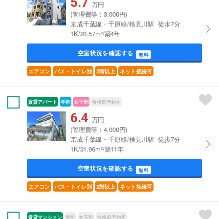
5.7
万円
(管理費等：3,000円)
京成千葉線・千原線/検見川駅 徒歩7分
1K/20.57m²/築4年
空室状況を確認する
無料
エアコン
バス・トイレ別
2階以上
ネット接続可
賃貸アパート
学割
女子割
合格前予約可
6.4
万円
(管理費等：4,000円)
京成千葉線・千原線/検見川駅 徒歩7分
1K/31.96m²/築11年
空室状況を確認する
無料
エアコン
バス・トイレ別
2階以上
ネット接続可
賃貸マンション
学割
女子割
合格前予約可