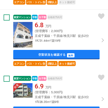
ネット接続可
エアコン
バス・トイレ別
2階以上
賃貸マンション
学割
女子割
合格前予約可
6.8
万円
(管理費等：2,000円)
京成千葉線・千原線/検見川駅 徒歩2分
1K/31.44m²/築19年
空室状況を確認する
無料
エアコン
バス・トイレ別
2階以上
ネット接続可
賃貸マンション
学割
女子割
合格前予約可
6.9
万円
(管理費等：5,000円)
京成千葉線・千原線/検見川駅 徒歩3分
1R/28.35m²/築9年