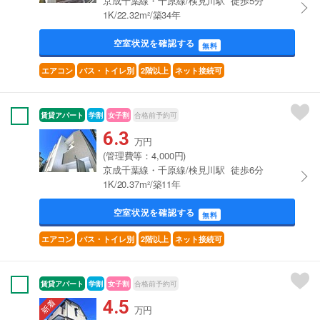
京成千葉線・千原線/検見川駅 徒歩5分
1K/22.32m²/築34年
空室状況を確認する
無料
エアコン
バス・トイレ別
2階以上
ネット接続可
賃貸アパート
学割
女子割
合格前予約可
6.3
万円
(管理費等：4,000円)
京成千葉線・千原線/検見川駅 徒歩6分
1K/20.37m²/築11年
空室状況を確認する
無料
エアコン
バス・トイレ別
2階以上
ネット接続可
賃貸アパート
学割
女子割
合格前予約可
4.5
万円