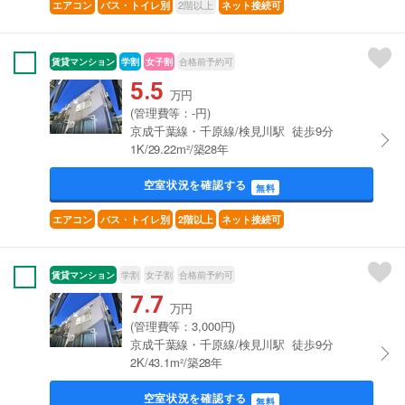
2階以上
エアコン
バス・トイレ別
ネット接続可
賃貸マンション
学割
女子割
合格前予約可
5.5
万円
(管理費等：-円)
京成千葉線・千原線/検見川駅 徒歩9分
1K/29.22m²/築28年
空室状況を確認する
無料
エアコン
バス・トイレ別
2階以上
ネット接続可
賃貸マンション
学割
女子割
合格前予約可
7.7
万円
(管理費等：3,000円)
京成千葉線・千原線/検見川駅 徒歩9分
2K/43.1m²/築28年
空室状況を確認する
無料