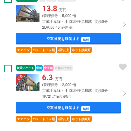
13.8
万円
(管理費等：5,000円)
京成千葉線・千原線/検見川駅 徒歩8分
2DK/56.45m²/新築
空室状況を確認する
無料
エアコン
バス・トイレ別
2階以上
ネット接続可
賃貸アパート
学割
女子割
合格前予約可
6.3
万円
(管理費等：2,000円)
京成千葉線・千原線/検見川駅 徒歩8分
1K/21.71m²/築5年
空室状況を確認する
無料
エアコン
バス・トイレ別
2階以上
ネット接続可