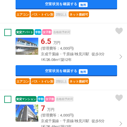
空室状況を確認する
無料
2階以上
エアコン
バス・トイレ別
ネット接続可
賃貸アパート
学割
女子割
合格前予約可
6.5
万円
(管理費等：4,000円)
京成千葉線・千原線/検見川駅 徒歩3分
1K/26.08m²/築12年
空室状況を確認する
無料
2階以上
エアコン
バス・トイレ別
ネット接続可
賃貸マンション
学割
女子割
合格前予約可
7
万円
(管理費等：4,000円)
京成千葉線・千原線/検見川駅 徒歩5分
1K/26.49m²/築12年