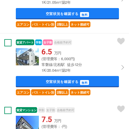
1K/21.05m²/築2年
空室状況を確認する
無料
エアコン
バス・トイレ別
2階以上
ネット接続可
賃貸アパート
学割
女子割
合格前予約可
6.5
万円
(管理費等：6,000円)
常磐線/北柏駅 徒歩12分
1K/20.04m²/築2年
空室状況を確認する
無料
エアコン
バス・トイレ別
2階以上
ネット接続可
賃貸マンション
学割
女子割
合格前予約可
7.5
万円
(管理費等：-円)