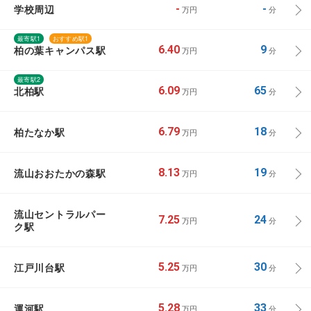
学校周辺
-
-
万円
分
最寄駅1
おすすめ駅1
柏の葉キャンパス駅
6.40
9
万円
分
最寄駅2
北柏駅
6.09
65
万円
分
柏たなか駅
6.79
18
万円
分
流山おおたかの森駅
8.13
19
万円
分
流山セントラルパー
7.25
24
万円
分
ク駅
江戸川台駅
5.25
30
万円
分
運河駅
5.28
33
万円
分