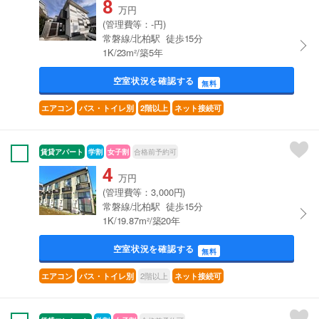
8
万円
(管理費等：-円)
常磐線/北柏駅 徒歩15分
1K/23m²/築5年
空室状況を確認する
無料
エアコン
バス・トイレ別
2階以上
ネット接続可
賃貸アパート
学割
女子割
合格前予約可
4
万円
(管理費等：3,000円)
常磐線/北柏駅 徒歩15分
1K/19.87m²/築20年
空室状況を確認する
無料
2階以上
エアコン
バス・トイレ別
ネット接続可