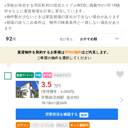
※学校が存在する市区町村の現在エイブルWEBに掲載中の1R/1K物
件をもとに家賃相場を計算し算出しています。
※物件数が少ないときは家賃相場の算出ができない場合があります
※相場の絞りこみ条件は、物件の検索条件と一致しない場合があり
ます
92
件
並び替え:
賃貸物件を契約するお客様は
平均3物件
ほど内見します。
ご希望の物件を選択してください
賃貸アパート
学割
女子割
合格前予約可
3.5
万円
(管理費等：4,000円)
常磐線/北柏駅 徒歩5分
1K/18m²/築34年
空室状況を確認する
無料
バス・トイレ別
2階以上
エアコン
ネット接続可