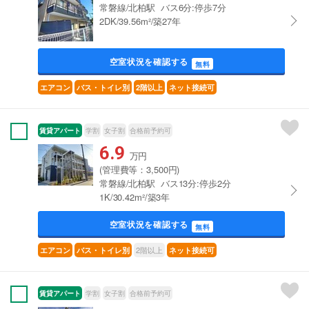
常磐線/北柏駅 バス6分:停歩7分
2DK/39.56m²/築27年
空室状況を確認する
無料
エアコン
バス・トイレ別
2階以上
ネット接続可
賃貸アパート
学割
女子割
合格前予約可
6.9
万円
(管理費等：3,500円)
常磐線/北柏駅 バス13分:停歩2分
1K/30.42m²/築3年
空室状況を確認する
無料
2階以上
エアコン
バス・トイレ別
ネット接続可
賃貸アパート
学割
女子割
合格前予約可