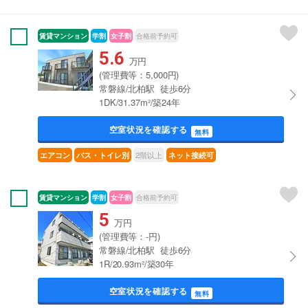
賃貸マンション
学割
女子割
合格前予約可
5.6
万円
(管理費等：5,000円)
常磐線/北柏駅 徒歩6分
1DK/31.37m²/築24年
空室状況を確認する
無料
2階以上
エアコン
バス・トイレ別
ネット接続可
賃貸マンション
学割
女子割
合格前予約可
5
万円
(管理費等：-円)
常磐線/北柏駅 徒歩6分
1R/20.93m²/築30年
空室状況を確認する
無料