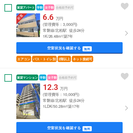
賃貸アパート
学割
女子割
合格前予約可
6.6
万円
(管理費等：3,000円)
常磐線/北柏駅 徒歩24分
1K/26.48m²/築7年
空室状況を確認する
無料
エアコン
バス・トイレ別
2階以上
ネット接続可
賃貸マンション
学割
女子割
合格前予約可
12.3
万円
(管理費等：10,000円)
常磐線/北柏駅 徒歩24分
1LDK/50.28m²/築17年
空室状況を確認する
無料