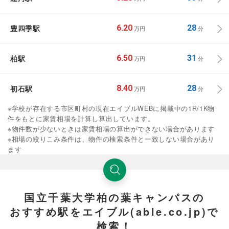
豊四季駅
6.20
28
万円
分
柏駅
6.50
31
万円
分
初石駅
8.40
28
万円
分
※学校が存在する市区町村の現在エイブルWEBに掲載中の1R/1K物
件をもとに家賃相場を計算し算出しています。
※物件数が少ないときは家賃相場の算出ができない場合があります
※相場の絞りこみ条件は、物件の検索条件と一致しない場合があり
ます
国立千葉大学柏の葉キャンパスの
おすすめ駅をエイブル(able.co.jp)で
検索！