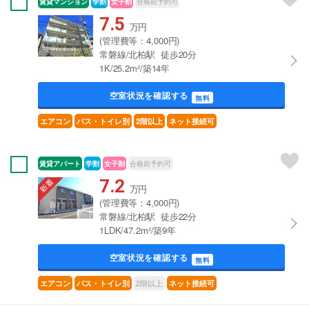
賃貸マンション
学割
女子割
合格前予約可
7.5
万円
(管理費等：4,000円)
常磐線/北柏駅 徒歩20分
1K/25.2m²/築14年
空室状況を確認する
無料
エアコン
バス・トイレ別
2階以上
ネット接続可
賃貸アパート
学割
女子割
合格前予約可
7.2
万円
(管理費等：4,000円)
常磐線/北柏駅 徒歩22分
1LDK/47.2m²/築9年
空室状況を確認する
無料
2階以上
エアコン
バス・トイレ別
ネット接続可