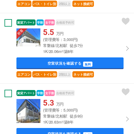
2階以上
エアコン
バス・トイレ別
ネット接続可
賃貸アパート
学割
女子割
合格前予約可
5.5
万円
(管理費等：3,000円)
常磐線/北柏駅 徒歩7分
1K/20.06m²/築8年
空室状況を確認する
無料
2階以上
エアコン
バス・トイレ別
ネット接続可
賃貸アパート
学割
女子割
合格前予約可
5.3
万円
(管理費等：5,000円)
常磐線/北柏駅 徒歩9分
1K/20.63m²/築8年
空室状況を確認する