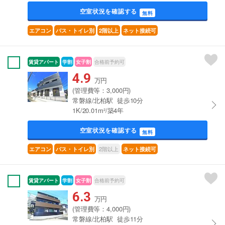
空室状況を確認する
無料
エアコン
バス・トイレ別
2階以上
ネット接続可
賃貸アパート
学割
女子割
合格前予約可
4.9
万円
(管理費等：3,000円)
常磐線/北柏駅 徒歩10分
1K/20.01m²/築4年
空室状況を確認する
無料
2階以上
エアコン
バス・トイレ別
ネット接続可
賃貸アパート
学割
女子割
合格前予約可
6.3
万円
(管理費等：4,000円)
常磐線/北柏駅 徒歩11分