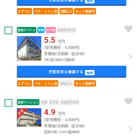
無料
エアコン
バス・トイレ別
2階以上
ネット接続可
賃貸アパート
学割
女子割
合格前予約可
5.5
万円
(管理費等：5,000円)
常磐線/北柏駅 徒歩9分
1K/23.63m²/築8年
空室状況を確認する
無料
2階以上
エアコン
バス・トイレ別
ネット接続可
賃貸マンション
学割
女子割
合格前予約可
4.9
万円
(管理費等：3,000円)
常磐線/北柏駅 徒歩9分
2DK/36.11m²/築49年