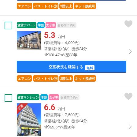
エアコン
バス・トイレ別
2階以上
ネット接続可
賃貸アパート
学割
女子割
合格前予約可
5.3
万円
(管理費等：4,000円)
常磐線/北柏駅 徒歩24分
1K/20.47m²/築23年
空室状況を確認する
無料
エアコン
バス・トイレ別
2階以上
ネット接続可
賃貸マンション
学割
女子割
合格前予約可
6.6
万円
(管理費等：7,500円)
常磐線/北柏駅 徒歩24分
1K/25.5m²/築26年