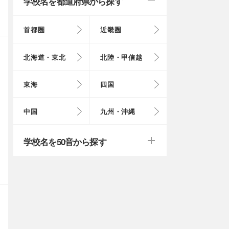
学校名を都道府県から探す
首都圏
近畿圏
東京都
大阪府
北海道
富山県
岐阜県
徳島県
鳥取県
福岡県
北海道・東北
北陸・甲信越
埼玉県
奈良県
岩手県
福井県
愛知県
愛媛県
岡山県
長崎県
東海
四国
茨城県
滋賀県
秋田県
山梨県
山口県
大分県
戻る
戻る
中国
九州・沖縄
群馬県
福島県
鹿児島県
戻る
戻る
戻る
戻る
戻る
戻る
学校名を50音から探す