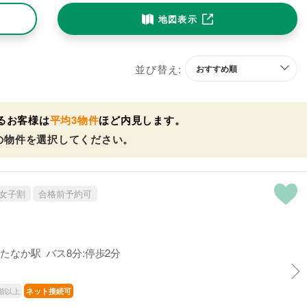
地図表示
並び替え:
るお客様は
平均3物件
ほど内見します。
の物件を選択してください。
女子割
合格前予約可
たなか駅 バス8分:停歩2分
階以上
ネット接続可