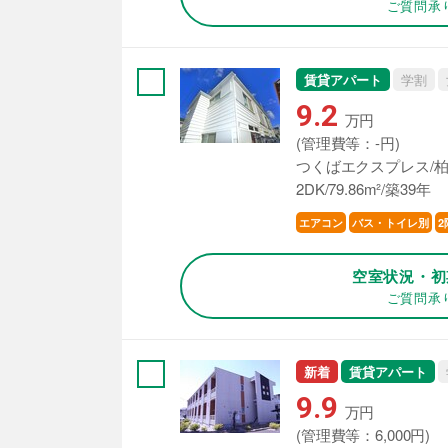
ご質問承
賃貸アパート
学割
9.2
万円
(管理費等：-円)
つくばエクスプレス/柏
2DK/79.86m²/築39年
エアコン
バス・トイレ別
2
空室状況・初
ご質問承
新着
賃貸アパート
9.9
万円
(管理費等：6,000円)