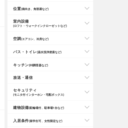
位置
(南向き、角部屋など)
室内設備
(ロフト・ウォークインクローゼットなど)
空調
(エアコン、冷房など)
バス・トイレ
(温水洗浄便座など)
キッチン
(IH調理器など)
放送・通信
セキュリティ
(モニタ付インターホン・宅配ボックス)
建物設備
(駐輪場付、駐車場1台など)
入居条件
(留学生可、女性限定など)