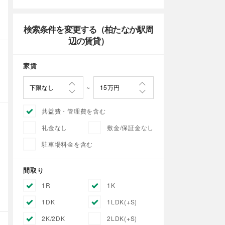
検索条件を変更する（柏たなか駅周
辺の賃貸）
家賃
共益費・管理費を含む
礼金なし
敷金/保証金なし
駐車場料金を含む
間取り
1R
1K
1DK
1LDK(+S)
2K/2DK
2LDK(+S)