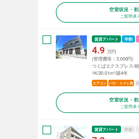
空室状況・初
ご質問承
賃貸アパート
学割
4.9
万円
(管理費等：3,000円)
つくばエクスプレス/柏
1K/20.01m²/築4年
2
エアコン
バス・トイレ別
空室状況・初
ご質問承
賃貸アパート
学割