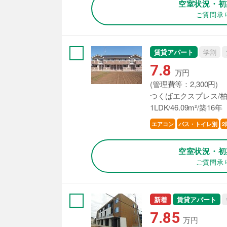
空室状況・初
ご質問承
賃貸アパート
学割
7.8
万円
(管理費等：2,300円)
つくばエクスプレス/柏
1LDK/46.09m²/築16年
エアコン
バス・トイレ別
2
空室状況・初
ご質問承
新着
賃貸アパート
7.85
万円