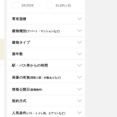
3K/3DK
3LDK(+S)
専有面積
建物種別
(アパート・マンションなど)
建物タイプ
築年数
駅・バス停からの時間
画像の有無
(間取り図・外観ありなど)
情報公開日
(新着物件)
契約方式
人気条件
(バス・トイレ別、エアコンなど)