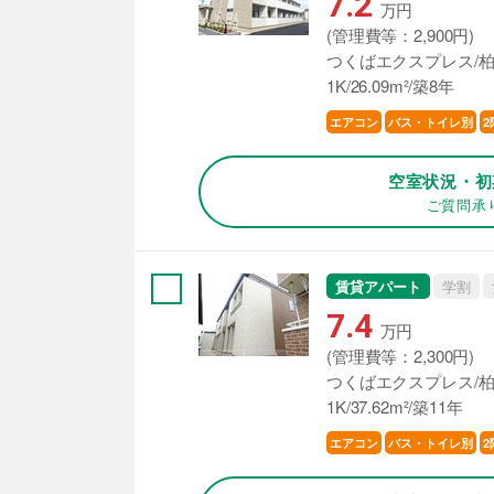
7.2
万円
(管理費等：2,900円)
つくばエクスプレス/柏
1K/26.09m²/築8年
エアコン
バス・トイレ別
2
空室状況・初
ご質問承
賃貸アパート
学割
7.4
万円
(管理費等：2,300円)
つくばエクスプレス/柏
1K/37.62m²/築11年
エアコン
バス・トイレ別
2