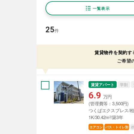
一覧表示
25
件
賃貸物件を契約す
ご希望
賃貸アパート
学割
6.9
万円
(管理費等：3,500円)
つくばエクスプレス/柏
1K/30.42m²/築3年
2
エアコン
バス・トイレ別