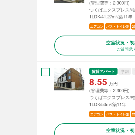
(管理費等：2,300円)
つくばエクスプレス/柏
1LDK/41.27m²/築11年
エアコン
バス・トイレ別
2
空室状況・初
ご質問承
賃貸アパート
学割
8.55
万円
(管理費等：2,300円)
つくばエクスプレス/柏
1LDK/53m²/築11年
エアコン
バス・トイレ別
2
空室状況・初