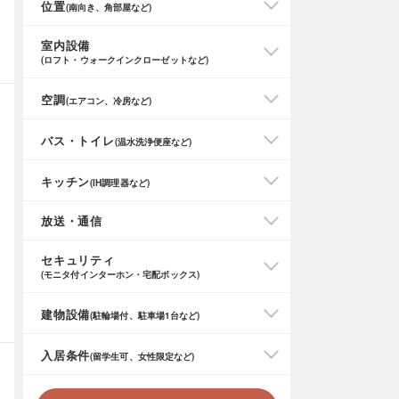
位置
(南向き、角部屋など)
室内設備
(ロフト・ウォークインクローゼットなど)
空調
(エアコン、冷房など)
バス・トイレ
(温水洗浄便座など)
キッチン
(IH調理器など)
放送・通信
セキュリティ
(モニタ付インターホン・宅配ボックス)
建物設備
(駐輪場付、駐車場1台など)
入居条件
(留学生可、女性限定など)