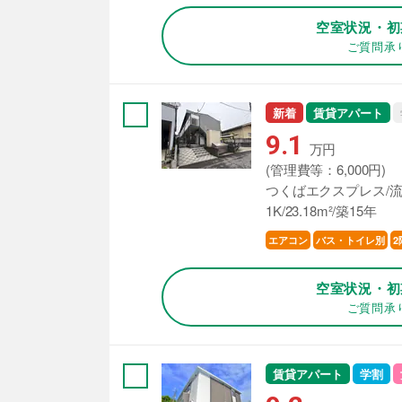
空室状況・初
ご質問承
新着
賃貸アパート
9.1
万円
(管理費等：6,000円)
つくばエクスプレス/流
1K/23.18m²/築15年
エアコン
バス・トイレ別
2
空室状況・初
ご質問承
賃貸アパート
学割