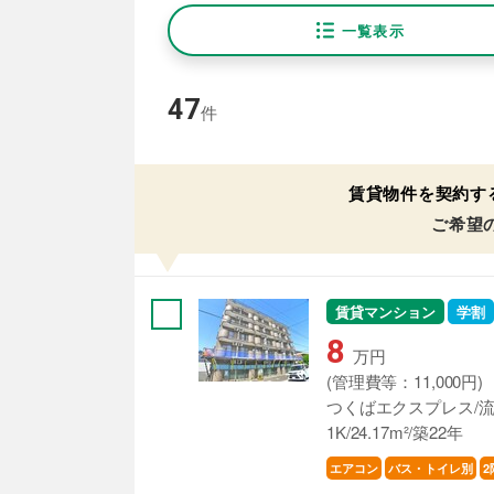
一覧表示
47
件
賃貸物件を契約す
ご希望
賃貸マンション
学割
8
万円
(管理費等：11,000円)
つくばエクスプレス/流
1K/24.17m²/築22年
エアコン
バス・トイレ別
2