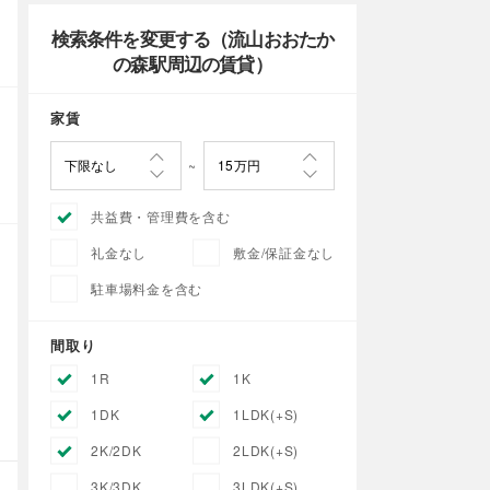
検索条件を変更する（流山おおたか
の森駅周辺の賃貸）
家賃
共益費・管理費を含む
礼金なし
敷金/保証金なし
駐車場料金を含む
間取り
1R
1K
1DK
1LDK(+S)
2K/2DK
2LDK(+S)
3K/3DK
3LDK(+S)