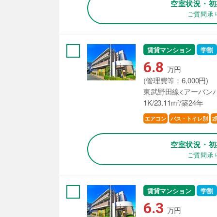
空室状況・初
ご質問承
賃貸マンション
学割
6.8
万円
(管理費等：6,000円)
東武野田線<アーバンパ
1K/23.11m²/築24年
エアコン
バス・トイレ別
2
空室状況・初
ご質問承
賃貸マンション
学割
6.3
万円