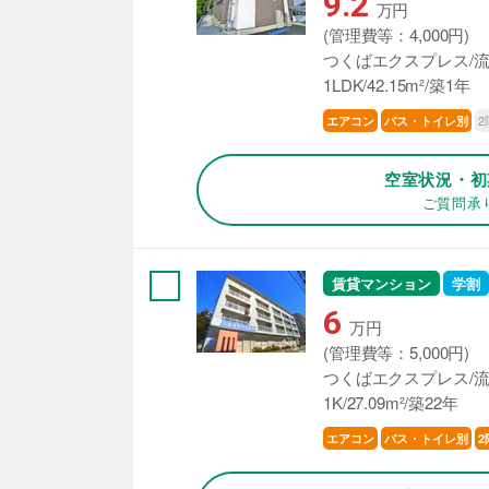
9.2
万円
(管理費等：4,000円)
つくばエクスプレス/流
1LDK/42.15m²/築1年
2
エアコン
バス・トイレ別
空室状況・初
ご質問承
賃貸マンション
学割
6
万円
(管理費等：5,000円)
つくばエクスプレス/流
1K/27.09m²/築22年
エアコン
バス・トイレ別
2