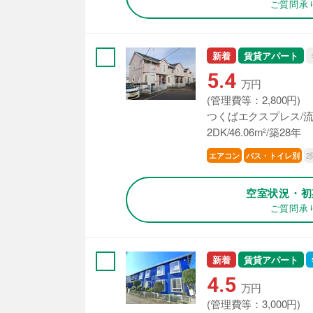
ご質問承
新着
賃貸アパート
5.4
万円
(管理費等：2,800円)
つくばエクスプレス/流
2DK/46.06m²/築28年
2
エアコン
バス・トイレ別
空室状況・初
ご質問承
新着
賃貸アパート
4.5
万円
(管理費等：3,000円)