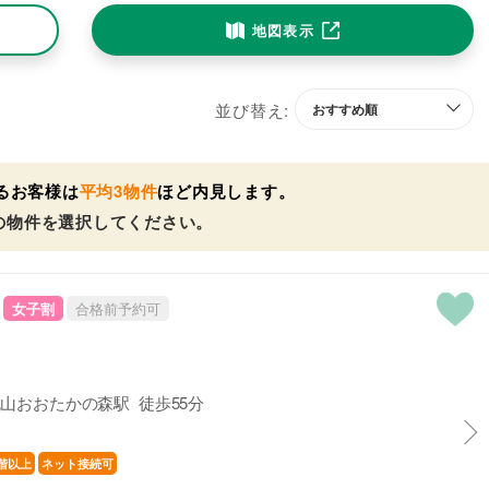
地図表示
並び替え:
るお客様は
平均3物件
ほど内見します。
の物件を選択してください。
女子割
合格前予約可
山おおたかの森駅 徒歩55分
階以上
ネット接続可