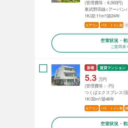
(管理費等：6,000円)
東武野田線<アーバンパ
1K/22.11m²/築24年
2
エアコン
バス・トイレ別
空室状況・初
ご質問承
新着
賃貸マンション
5.3
万円
(管理費等：-円)
つくばエクスプレス/流
1K/32m²/築46年
エアコン
バス・トイレ別
2
空室状況・初