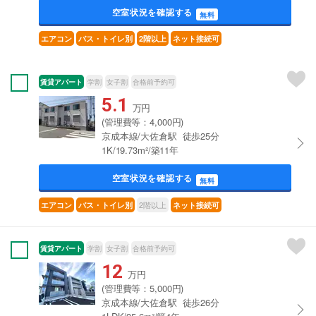
空室状況を確認する
無料
エアコン
バス・トイレ別
2階以上
ネット接続可
賃貸アパート
学割
女子割
合格前予約可
5.1
万円
(管理費等：4,000円)
京成本線/大佐倉駅 徒歩25分
1K/19.73m²/築11年
空室状況を確認する
無料
2階以上
エアコン
バス・トイレ別
ネット接続可
賃貸アパート
学割
女子割
合格前予約可
12
万円
(管理費等：5,000円)
京成本線/大佐倉駅 徒歩26分