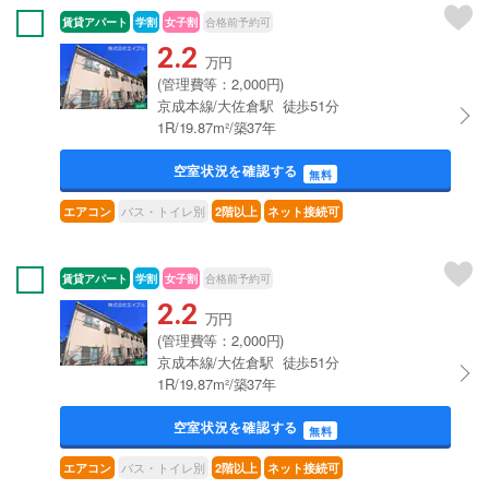
賃貸アパート
学割
女子割
合格前予約可
2.2
万円
(管理費等：2,000円)
京成本線/大佐倉駅 徒歩51分
1R/19.87m²/築37年
空室状況を確認する
無料
バス・トイレ別
エアコン
2階以上
ネット接続可
賃貸アパート
学割
女子割
合格前予約可
2.2
万円
(管理費等：2,000円)
京成本線/大佐倉駅 徒歩51分
1R/19.87m²/築37年
空室状況を確認する
無料
バス・トイレ別
エアコン
2階以上
ネット接続可