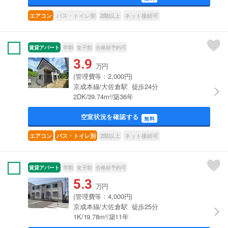
バス・トイレ別
2階以上
ネット接続可
エアコン
賃貸アパート
学割
女子割
合格前予約可
3.9
万円
(管理費等：2,000円)
京成本線/大佐倉駅 徒歩24分
2DK/39.74m²/築36年
空室状況を確認する
無料
2階以上
ネット接続可
エアコン
バス・トイレ別
賃貸アパート
学割
女子割
合格前予約可
5.3
万円
(管理費等：4,000円)
京成本線/大佐倉駅 徒歩25分
1K/19.78m²/築11年