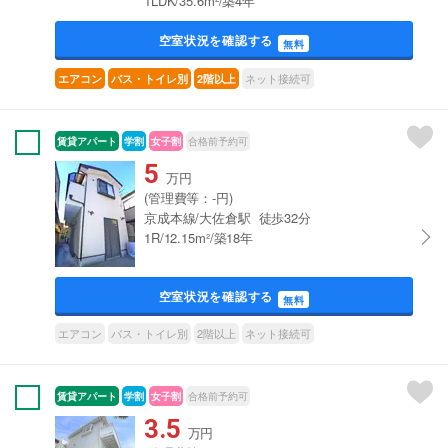
1LDK/35.6m²/築4年
空室状況を確認する
無料
ネット接続可
エアコン
バス・トイレ別
2階以上
賃貸アパート
学割
女子割
合格前予約可
5
万円
(管理費等：-円)
京成本線/大佐倉駅 徒歩32分
1R/12.15m²/築18年
空室状況を確認する
無料
エアコン
バス・トイレ別
2階以上
ネット接続可
賃貸アパート
学割
女子割
合格前予約可
3.5
万円