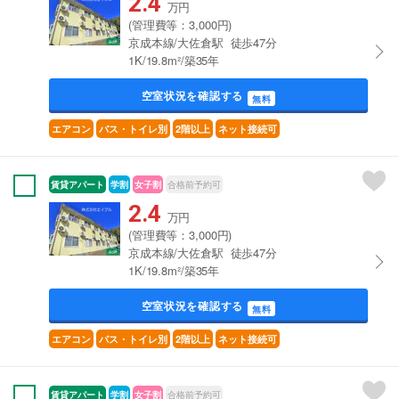
2.4
万円
(管理費等：3,000円)
京成本線/大佐倉駅 徒歩47分
1K/19.8m²/築35年
空室状況を確認する
無料
エアコン
バス・トイレ別
2階以上
ネット接続可
賃貸アパート
学割
女子割
合格前予約可
2.4
万円
(管理費等：3,000円)
京成本線/大佐倉駅 徒歩47分
1K/19.8m²/築35年
空室状況を確認する
無料
エアコン
バス・トイレ別
2階以上
ネット接続可
賃貸アパート
学割
女子割
合格前予約可