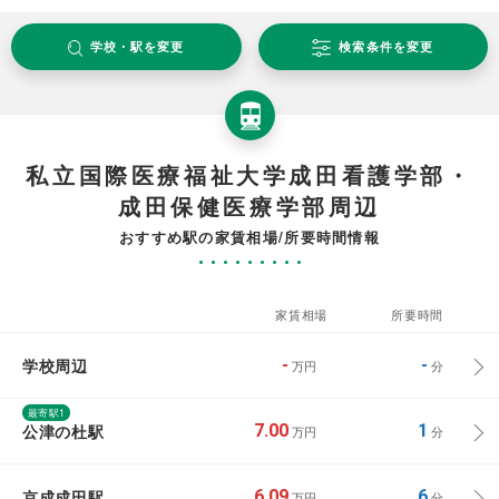
学校・駅を変更
検索条件を変更
私立国際医療福祉大学成田看護学部・
成田保健医療学部周辺
おすすめ駅の家賃相場/所要時間情報
家賃相場
所要時間
学校周辺
-
-
万円
分
最寄駅1
公津の杜駅
7.00
1
万円
分
京成成田駅
6.09
6
万円
分