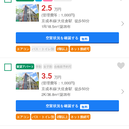
2.5
万円
(管理費等：1,000円)
京成本線/大佐倉駅 徒歩50分
1R/18.5m²/築35年
空室状況を確認する
無料
バス・トイレ別
エアコン
2階以上
ネット接続可
賃貸アパート
学割
女子割
合格前予約可
3.5
万円
(管理費等：1,000円)
京成本線/大佐倉駅 徒歩50分
2K/36.8m²/築35年
空室状況を確認する
無料
エアコン
バス・トイレ別
2階以上
ネット接続可