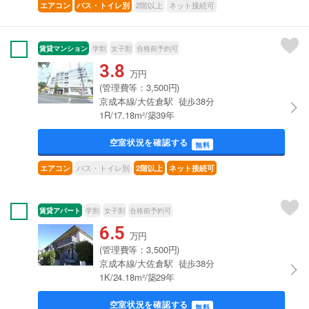
2階以上
ネット接続可
エアコン
バス・トイレ別
賃貸マンション
学割
女子割
合格前予約可
3.8
万円
(管理費等：3,500円)
京成本線/大佐倉駅 徒歩38分
1R/17.18m²/築39年
空室状況を確認する
無料
バス・トイレ別
エアコン
2階以上
ネット接続可
賃貸アパート
学割
女子割
合格前予約可
6.5
万円
(管理費等：3,500円)
京成本線/大佐倉駅 徒歩38分
1K/24.18m²/築29年
空室状況を確認する
無料