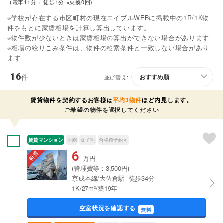
(電車11分 + 徒歩1分 ※乗換0回)
※学校が存在する市区町村の現在エイブルWEBに掲載中の1R/1K物
件をもとに家賃相場を計算し算出しています。
※物件数が少ないときは家賃相場の算出ができない場合があります
※相場の絞りこみ条件は、物件の検索条件と一致しない場合があり
ます
16
件
並び替え:
賃貸物件を契約するお客様は
平均3物件
ほど内見します。
ご希望の物件を選択してください
賃貸マンション
学割
女子割
合格前予約可
6
万円
(管理費等：3,500円)
京成本線/大佐倉駅 徒歩34分
1K/27m²/築19年
空室状況を確認する
無料