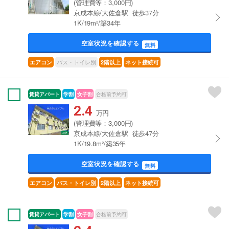
(管理費等：3,000円)
京成本線/大佐倉駅 徒歩37分
1K/19m²/築34年
空室状況を確認する
無料
バス・トイレ別
エアコン
2階以上
ネット接続可
賃貸アパート
学割
女子割
合格前予約可
2.4
万円
(管理費等：3,000円)
京成本線/大佐倉駅 徒歩47分
1K/19.8m²/築35年
空室状況を確認する
無料
エアコン
バス・トイレ別
2階以上
ネット接続可
賃貸アパート
学割
女子割
合格前予約可