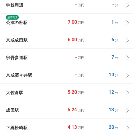
学校周辺
-
-
万円
分
最寄駅1
公津の杜駅
7.00
1
万円
分
京成成田駅
6.00
6
万円
分
宗吾参道駅
-
7
万円
分
京成酒々井駅
-
10
万円
分
大佐倉駅
5.20
12
万円
分
成田駅
5.24
13
万円
分
下総松崎駅
4.13
20
万円
分