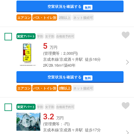
空室状況を確認する
無料
2階以上
ネット接続可
エアコン
バス・トイレ別
賃貸アパート
学割
女子割
合格前予約可
5
万円
(管理費等：2,000円)
京成本線/京成酒々井駅 徒歩16分
2K/29.16m²/築40年
空室状況を確認する
無料
ネット接続可
エアコン
バス・トイレ別
2階以上
賃貸アパート
学割
女子割
合格前予約可
3.2
万円
(管理費等：-円)
京成本線/京成酒々井駅 徒歩17分