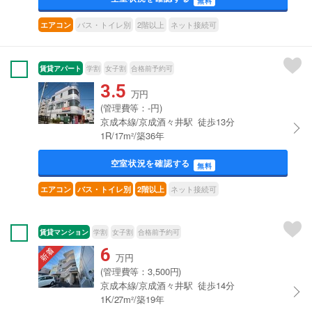
無料
バス・トイレ別
2階以上
ネット接続可
エアコン
賃貸アパート
学割
女子割
合格前予約可
3.5
万円
(管理費等：-円)
京成本線/京成酒々井駅 徒歩13分
1R/17m²/築36年
空室状況を確認する
無料
ネット接続可
エアコン
バス・トイレ別
2階以上
賃貸マンション
学割
女子割
合格前予約可
6
万円
(管理費等：3,500円)
京成本線/京成酒々井駅 徒歩14分
1K/27m²/築19年