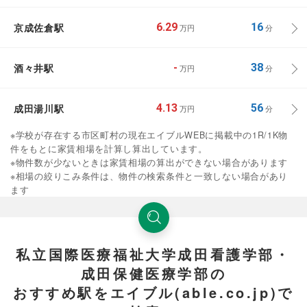
京成佐倉駅
6.29
16
万円
分
酒々井駅
-
38
万円
分
成田湯川駅
4.13
56
万円
分
※学校が存在する市区町村の現在エイブルWEBに掲載中の1R/1K物
件をもとに家賃相場を計算し算出しています。
※物件数が少ないときは家賃相場の算出ができない場合があります
※相場の絞りこみ条件は、物件の検索条件と一致しない場合があり
ます
私立国際医療福祉大学成田看護学部・
成田保健医療学部の
おすすめ駅をエイブル(able.co.jp)で