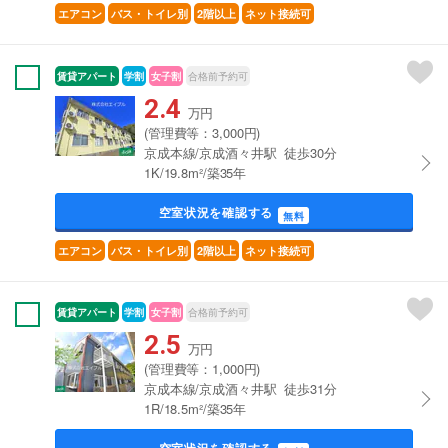
エアコン
バス・トイレ別
2階以上
ネット接続可
賃貸アパート
学割
女子割
合格前予約可
2.4
万円
(管理費等：3,000円)
京成本線/京成酒々井駅 徒歩30分
1K/19.8m²/築35年
空室状況を確認する
無料
エアコン
バス・トイレ別
2階以上
ネット接続可
賃貸アパート
学割
女子割
合格前予約可
2.5
万円
(管理費等：1,000円)
京成本線/京成酒々井駅 徒歩31分
1R/18.5m²/築35年