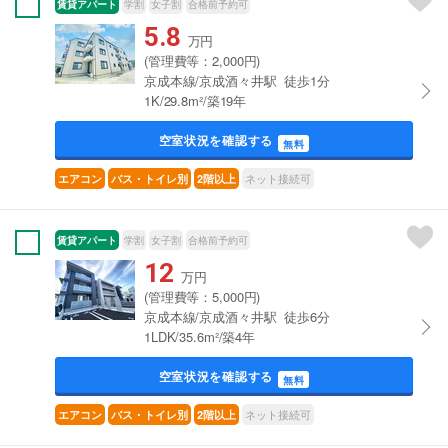
賃貸アパート
学割
女子割
合格前予約可
5.8
万円
(管理費等：2,000円)
京成本線/京成酒々井駅 徒歩1分
1K/29.8m²/築19年
空室状況を確認する
無料
ネット接続可
エアコン
バス・トイレ別
2階以上
賃貸アパート
学割
女子割
合格前予約可
12
万円
(管理費等：5,000円)
京成本線/京成酒々井駅 徒歩6分
1LDK/35.6m²/築4年
空室状況を確認する
無料
ネット接続可
エアコン
バス・トイレ別
2階以上