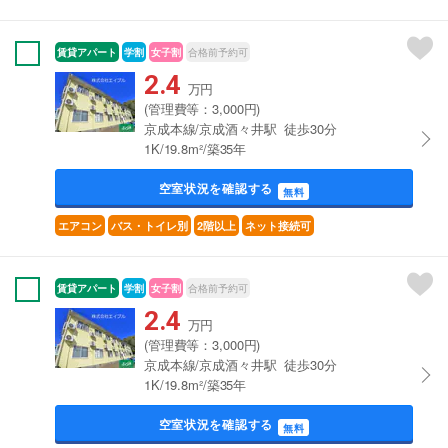
賃貸アパート
学割
女子割
合格前予約可
2.4
万円
(管理費等：3,000円)
京成本線/京成酒々井駅 徒歩30分
1K/19.8m²/築35年
空室状況を確認する
無料
エアコン
バス・トイレ別
2階以上
ネット接続可
賃貸アパート
学割
女子割
合格前予約可
2.4
万円
(管理費等：3,000円)
京成本線/京成酒々井駅 徒歩30分
1K/19.8m²/築35年
空室状況を確認する
無料