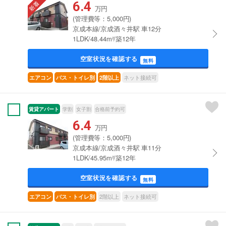
6.4
万円
(管理費等：5,000円)
京成本線/京成酒々井駅 車12分
1LDK/48.44m²/築12年
空室状況を確認する
無料
ネット接続可
エアコン
バス・トイレ別
2階以上
賃貸アパート
学割
女子割
合格前予約可
6.4
万円
(管理費等：5,000円)
京成本線/京成酒々井駅 車11分
1LDK/45.95m²/築12年
空室状況を確認する
無料
2階以上
ネット接続可
エアコン
バス・トイレ別