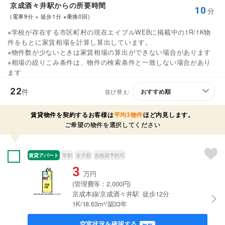
京成酒々井駅からの所要時間
10
分
(電車9分 + 徒歩1分 ※乗換0回)
※学校が存在する市区町村の現在エイブルWEBに掲載中の1R/1K物
件をもとに家賃相場を計算し算出しています。
※物件数が少ないときは家賃相場の算出ができない場合があります
※相場の絞りこみ条件は、物件の検索条件と一致しない場合があり
ます
22
件
並び替え:
賃貸物件を契約するお客様は
平均3物件
ほど内見します。
ご希望の物件を選択してください
賃貸アパート
学割
女子割
合格前予約可
3
万円
(管理費等：2,000円)
京成本線/京成酒々井駅 徒歩12分
1K/18.63m²/築33年
空室状況を確認する