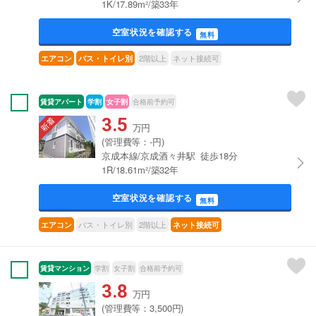
1K/17.89m²/築33年
空室状況を確認する
無料
2階以上
ネット接続可
エアコン
バス・トイレ別
賃貸アパート
学割
女子割
合格前予約可
3.5
万円
(管理費等：-円)
京成本線/京成酒々井駅 徒歩18分
1R/18.61m²/築32年
空室状況を確認する
無料
バス・トイレ別
2階以上
エアコン
ネット接続可
賃貸マンション
学割
女子割
合格前予約可
3.8
万円
(管理費等：3,500円)