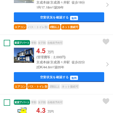
京成本線/京成酒々井駅 徒歩18分
1R/17.18m²/築39年
空室状況を確認する
無料
バス・トイレ別
エアコン
2階以上
ネット接続可
賃貸アパート
学割
女子割
合格前予約可
4.5
万円
(管理費等：2,000円)
京成本線/京成酒々井駅 徒歩22分
2DK/44.6m²/築35年
空室状況を確認する
無料
2階以上
ネット接続可
エアコン
バス・トイレ別
賃貸アパート
学割
女子割
合格前予約可
4.3
万円