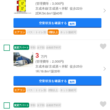
(管理費等：3,000円)
京成本線/京成酒々井駅 徒歩22分
2DK/34.6m²/築40年
空室状況を確認する
無料
バス・トイレ別
ネット接続可
エアコン
2階以上
賃貸アパート
学割
女子割
合格前予約可
3
万円
(管理費等：2,000円)
京成本線/京成酒々井駅 徒歩25分
1K/19.8m²/築33年
空室状況を確認する
無料
バス・トイレ別
2階以上
ネット接続可
エアコン
賃貸アパート
学割
女子割
合格前予約可