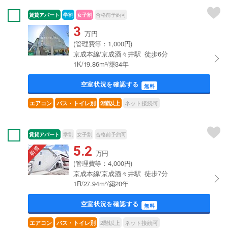
賃貸アパート
学割
女子割
合格前予約可
3
万円
(管理費等：1,000円)
京成本線/京成酒々井駅 徒歩6分
1K/19.86m²/築34年
空室状況を確認する
無料
ネット接続可
エアコン
バス・トイレ別
2階以上
賃貸アパート
学割
女子割
合格前予約可
5.2
万円
(管理費等：4,000円)
京成本線/京成酒々井駅 徒歩7分
1R/27.94m²/築20年
空室状況を確認する
無料
2階以上
ネット接続可
エアコン
バス・トイレ別