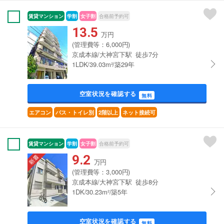
賃貸マンション
学割
女子割
合格前予約可
13.5
万円
(管理費等：6,000円)
京成本線/大神宮下駅 徒歩7分
1LDK/39.03m²/築29年
空室状況を確認する
無料
エアコン
バス・トイレ別
2階以上
ネット接続可
賃貸マンション
学割
女子割
合格前予約可
9.2
万円
(管理費等：3,000円)
京成本線/大神宮下駅 徒歩8分
1DK/30.23m²/築5年
空室状況を確認する
無料