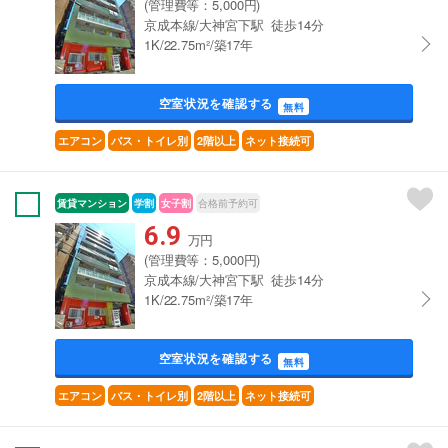
(管理費等：5,000円)
京成本線/大神宮下駅 徒歩14分
1K/22.75m²/築17年
空室状況を確認する
無料
エアコン
バス・トイレ別
2階以上
ネット接続可
賃貸マンション
学割
女子割
合格前予約可
6.9
万円
(管理費等：5,000円)
京成本線/大神宮下駅 徒歩14分
1K/22.75m²/築17年
空室状況を確認する
無料
エアコン
バス・トイレ別
2階以上
ネット接続可