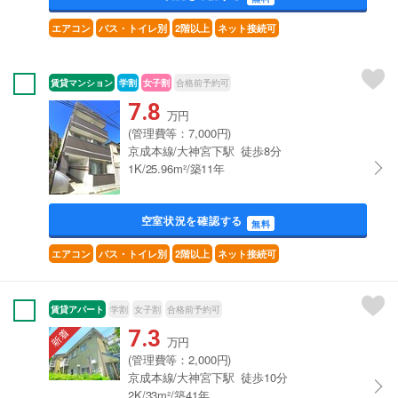
エアコン
バス・トイレ別
2階以上
ネット接続可
賃貸マンション
学割
女子割
合格前予約可
7.8
万円
(管理費等：7,000円)
京成本線/大神宮下駅 徒歩8分
1K/25.96m²/築11年
空室状況を確認する
無料
エアコン
バス・トイレ別
2階以上
ネット接続可
賃貸アパート
学割
女子割
合格前予約可
7.3
万円
(管理費等：2,000円)
京成本線/大神宮下駅 徒歩10分
2K/33m²/築41年