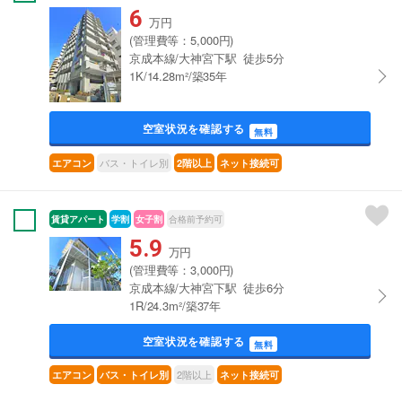
6
万円
(管理費等：5,000円)
京成本線/大神宮下駅 徒歩5分
1K/14.28m²/築35年
空室状況を確認する
無料
バス・トイレ別
エアコン
2階以上
ネット接続可
賃貸アパート
学割
女子割
合格前予約可
5.9
万円
(管理費等：3,000円)
京成本線/大神宮下駅 徒歩6分
1R/24.3m²/築37年
空室状況を確認する
無料
2階以上
エアコン
バス・トイレ別
ネット接続可