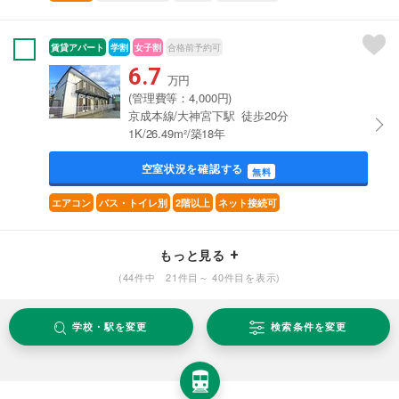
賃貸アパート
学割
女子割
合格前予約可
6.7
万円
(管理費等：4,000円)
京成本線/大神宮下駅 徒歩20分
1K/26.49m²/築18年
空室状況を確認する
無料
エアコン
バス・トイレ別
2階以上
ネット接続可
もっと見る
(44件中 21件目～ 40件目を表示)
学校・駅を変更
検索条件を変更