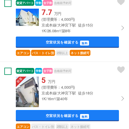
賃貸アパート
学割
女子割
合格前予約可
7.7
万円
(管理費等：4,000円)
京成本線/大神宮下駅 徒歩15分
1K/26.08m²/築8年
空室状況を確認する
無料
2階以上
エアコン
バス・トイレ別
ネット接続可
賃貸アパート
学割
女子割
合格前予約可
5
万円
(管理費等：4,000円)
京成本線/大神宮下駅 徒歩18分
1K/16m²/築40年
空室状況を確認する
無料
バス・トイレ別
2階以上
ネット接続可
エアコン