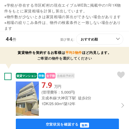
※学校が存在する市区町村の現在エイブルWEBに掲載中の1R/1K物
件をもとに家賃相場を計算し算出しています。
※物件数が少ないときは家賃相場の算出ができない場合があります
※相場の絞りこみ条件は、物件の検索条件と一致しない場合があり
ます
44
件
並び替え:
賃貸物件を契約するお客様は
平均3物件
ほど内見します。
ご希望の物件を選択してください
賃貸マンション
学割
女子割
合格前予約可
7.9
万円
(管理費等：5,000円)
京成本線/大神宮下駅 徒歩2分
1DK/25.93m²/築12年
空室状況を確認する
無料