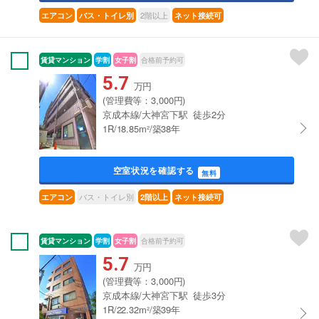
2階以上
エアコン
バス・トイレ別
ネット接続可
賃貸マンション
学割
女子割
合格前予約可
5.7
万円
(管理費等：3,000円)
京成本線/大神宮下駅 徒歩2分
1R/18.85m²/築38年
空室状況を確認する
無料
バス・トイレ別
エアコン
2階以上
ネット接続可
賃貸マンション
学割
女子割
合格前予約可
5.7
万円
(管理費等：3,000円)
京成本線/大神宮下駅 徒歩3分
1R/22.32m²/築39年