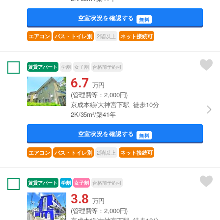
空室状況を確認する
無料
2階以上
エアコン
バス・トイレ別
ネット接続可
賃貸アパート
学割
女子割
合格前予約可
6.7
万円
(管理費等：2,000円)
京成本線/大神宮下駅 徒歩10分
2K/35m²/築41年
空室状況を確認する
無料
2階以上
エアコン
バス・トイレ別
ネット接続可
賃貸アパート
学割
女子割
合格前予約可
3.8
万円
(管理費等：2,000円)