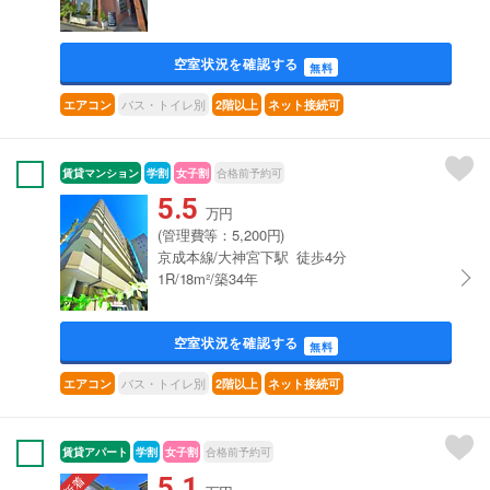
空室状況を確認する
無料
バス・トイレ別
エアコン
2階以上
ネット接続可
賃貸マンション
学割
女子割
合格前予約可
5.5
万円
(管理費等：5,200円)
京成本線/大神宮下駅 徒歩4分
1R/18m²/築34年
空室状況を確認する
無料
バス・トイレ別
エアコン
2階以上
ネット接続可
賃貸アパート
学割
女子割
合格前予約可
5.1