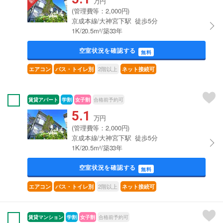
万円
(管理費等：2,000円)
京成本線/大神宮下駅 徒歩5分
1K/20.5m²/築33年
空室状況を確認する
無料
2階以上
エアコン
バス・トイレ別
ネット接続可
賃貸アパート
学割
女子割
合格前予約可
5.1
万円
(管理費等：2,000円)
京成本線/大神宮下駅 徒歩5分
1K/20.5m²/築33年
空室状況を確認する
無料
2階以上
エアコン
バス・トイレ別
ネット接続可
賃貸マンション
学割
女子割
合格前予約可