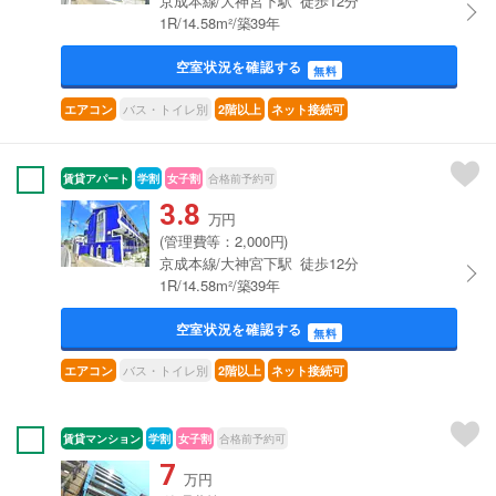
京成本線/大神宮下駅 徒歩12分
1R/14.58m²/築39年
空室状況を確認する
無料
バス・トイレ別
エアコン
2階以上
ネット接続可
賃貸アパート
学割
女子割
合格前予約可
3.8
万円
(管理費等：2,000円)
京成本線/大神宮下駅 徒歩12分
1R/14.58m²/築39年
空室状況を確認する
無料
バス・トイレ別
エアコン
2階以上
ネット接続可
賃貸マンション
学割
女子割
合格前予約可
7
万円