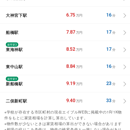
大神宮下駅
6.75
16
万円
分
船橋駅
7.87
17
万円
分
最寄駅3
東海神駅
8.52
17
万円
分
東中山駅
8.84
16
万円
分
最寄駅4
新船橋駅
9.19
23
万円
分
二俣新町駅
9.40
33
万円
分
※学校が存在する市区町村の現在エイブルWEBに掲載中の1R/1K物
件をもとに家賃相場を計算し算出しています。
※物件数が少ないときは家賃相場の算出ができない場合があります
※相場の絞りこみ条件は、物件の検索条件と一致しない場合があり