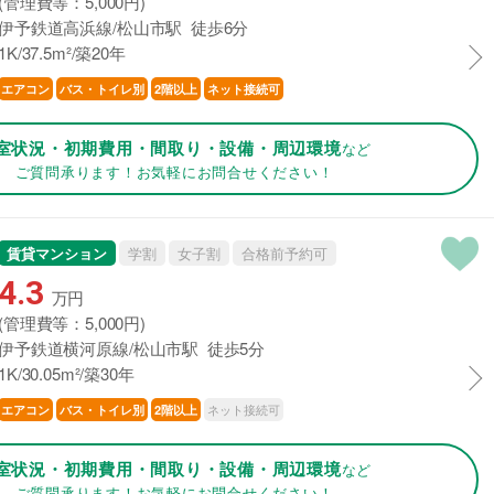
(管理費等：5,000円)
伊予鉄道高浜線/松山市駅 徒歩6分
1K/37.5m²/築20年
エアコン
バス・トイレ別
2階以上
ネット接続可
室状況・初期費用・間取り・設備・周辺環境
など
ご質問承ります！お気軽にお問合せください！
賃貸マンション
学割
女子割
合格前予約可
4.3
万円
(管理費等：5,000円)
伊予鉄道横河原線/松山市駅 徒歩5分
1K/30.05m²/築30年
ネット接続可
エアコン
バス・トイレ別
2階以上
室状況・初期費用・間取り・設備・周辺環境
など
ご質問承ります！お気軽にお問合せください！