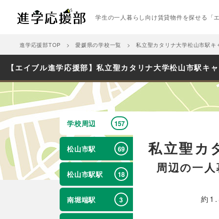
学生の一人暮らし向け賃貸物件を探せる「
進学応援部TOP
愛媛県の学校一覧
私立聖カタリナ大学松山市駅キ
【エイブル進学応援部】私立聖カタリナ大学松山市駅キャ
学校周辺
157
私立聖カ
松山市駅
69
周辺の一人
松山市駅駅
18
約1
南堀端駅
3