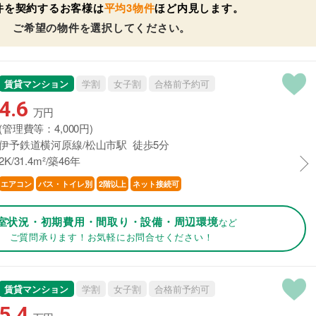
件を契約するお客様は
平均3物件
ほど内見します。
ご希望の物件を選択してください。
賃貸マンション
学割
女子割
合格前予約可
4.6
万円
(管理費等：4,000円)
伊予鉄道横河原線/松山市駅 徒歩5分
2K/31.4m²/築46年
エアコン
バス・トイレ別
2階以上
ネット接続可
室状況・初期費用・間取り・設備・周辺環境
など
ご質問承ります！お気軽にお問合せください！
賃貸マンション
学割
女子割
合格前予約可
5.4