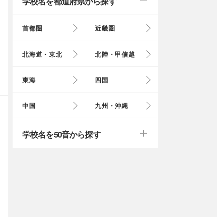
学校名を都道府県から探す
首都圏
近畿圏
東京都
大阪府
北海道
富山県
岐阜県
徳島県
鳥取県
福岡県
北海道・東北
北陸・甲信越
埼玉県
奈良県
岩手県
福井県
愛知県
愛媛県
岡山県
長崎県
東海
四国
茨城県
滋賀県
秋田県
山梨県
山口県
大分県
戻る
戻る
中国
九州・沖縄
群馬県
福島県
鹿児島県
戻る
戻る
戻る
戻る
戻る
戻る
学校名を50音から探す