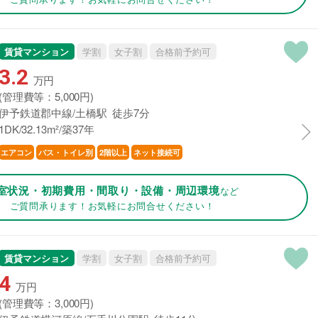
賃貸マンション
学割
女子割
合格前予約可
3.2
万円
(管理費等：5,000円)
伊予鉄道郡中線/土橋駅 徒歩7分
1DK/32.13m²/築37年
エアコン
バス・トイレ別
2階以上
ネット接続可
室状況・初期費用・間取り・設備・周辺環境
など
ご質問承ります！お気軽にお問合せください！
賃貸マンション
学割
女子割
合格前予約可
4
万円
(管理費等：3,000円)