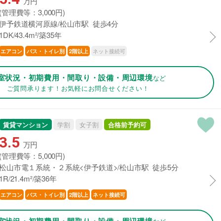
万円
(管理費等：3,000円)
伊予鉄道横河原線/松山市駅 徒歩4分
1DK/43.4m²/築35年
ネット接続可
エアコン
バス・トイレ別
2階以上
室状況・初期費用・間取り・設備・周辺環境
など
ご質問承ります！お気軽にお問合せください！
賃貸マンション
学割
女子割
合格前予約可
3.5
万円
(管理費等：5,000円)
松山市電１系統・２系統<伊予鉄道>/松山市駅 徒歩5分
1R/21.4m²/築36年
エアコン
バス・トイレ別
2階以上
ネット接続可
室状況・初期費用・間取り・設備・周辺環境