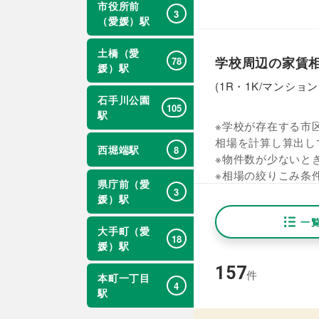
市役所前
3
（愛媛）駅
土橋（愛
学校周辺の家賃
78
媛）駅
(1R・1K/マンショ
石手川公園
105
駅
※学校が存在する市区
相場を計算し算出し
西堀端駅
8
※物件数が少ないと
※相場の絞りこみ条
県庁前（愛
3
媛）駅
一
大手町（愛
18
媛）駅
157
件
本町一丁目
4
駅