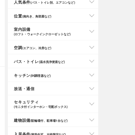
人気条件
(バス・トイレ別、エアコンなど)
位置
(南向き、角部屋など)
室内設備
(ロフト・ウォークインクローゼットなど)
空調
(エアコン、冷房など)
バス・トイレ
(温水洗浄便座など)
キッチン
(IH調理器など)
放送・通信
セキュリティ
(モニタ付インターホン・宅配ボックス)
建物設備
(駐輪場付、駐車場1台など)
入居条件
(留学生可、女性限定など)