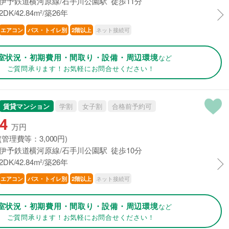
伊予鉄道横河原線/石手川公園駅 徒歩11分
2DK/42.84m²/築26年
ネット接続可
エアコン
バス・トイレ別
2階以上
室状況・初期費用・間取り・設備・周辺環境
など
ご質問承ります！お気軽にお問合せください！
賃貸マンション
学割
女子割
合格前予約可
4
万円
(管理費等：3,000円)
伊予鉄道横河原線/石手川公園駅 徒歩10分
2DK/42.84m²/築26年
ネット接続可
エアコン
バス・トイレ別
2階以上
室状況・初期費用・間取り・設備・周辺環境
など
ご質問承ります！お気軽にお問合せください！