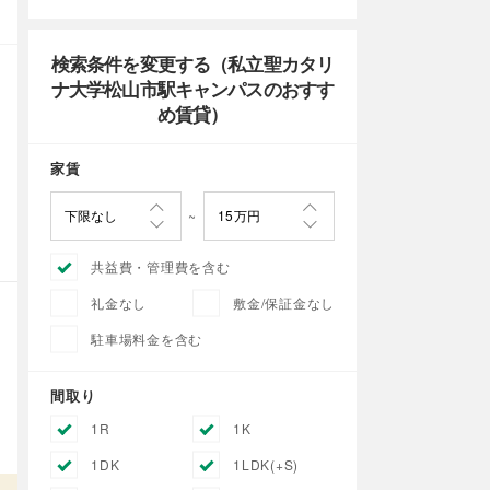
検索条件を変更する（私立聖カタリ
ナ大学松山市駅キャンパスのおすす
め賃貸）
家賃
共益費・管理費を含む
礼金なし
敷金/保証金なし
駐車場料金を含む
間取り
1R
1K
1DK
1LDK(+S)