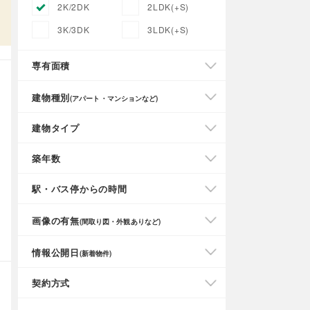
2K/2DK
2LDK(+S)
3K/3DK
3LDK(+S)
専有面積
建物種別
(アパート・マンションなど)
建物タイプ
築年数
駅・バス停からの時間
画像の有無
(間取り図・外観ありなど)
情報公開日
(新着物件)
契約方式