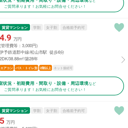
など
ご質問承ります！お気軽にお問合せください！
賃貸マンション
学割
女子割
合格前予約可
4.9
万円
(管理費等：3,000円)
伊予鉄道郡中線/松山市駅 徒歩6分
2DK/38.88m²/築28年
ネット接続可
エアコン
バス・トイレ別
2階以上
室状況・初期費用・間取り・設備・周辺環境
など
ご質問承ります！お気軽にお問合せください！
賃貸マンション
学割
女子割
合格前予約可
5
万円