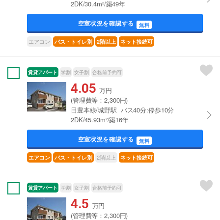
2DK/30.4m²/築49年
空室状況を確認する
無料
エアコン
バス・トイレ別
2階以上
ネット接続可
賃貸アパート
学割
女子割
合格前予約可
4.05
万円
(管理費等：2,300円)
日豊本線/城野駅 バス40分:停歩10分
2DK/45.93m²/築16年
空室状況を確認する
無料
2階以上
エアコン
バス・トイレ別
ネット接続可
賃貸アパート
学割
女子割
合格前予約可
4.5
万円
(管理費等：2,300円)