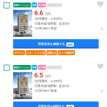
賃貸マンション
学割
女子割
合格前予約可
6.6
万円
(管理費等：4,000円)
日豊本線/城野駅 徒歩3分
1LDK/34m²/新築
空室状況を確認する
無料
エアコン
バス・トイレ別
2階以上
ネット接続可
賃貸マンション
学割
女子割
合格前予約可
6.5
万円
(管理費等：4,000円)
日豊本線/城野駅 徒歩3分
1LDK/34m²/新築
空室状況を確認する
無料