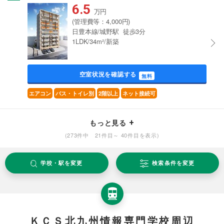
6.5
万円
(管理費等：4,000円)
日豊本線/城野駅 徒歩3分
1LDK/34m²/新築
空室状況を確認する
無料
エアコン
バス・トイレ別
2階以上
ネット接続可
もっと見る
(273件中 21件目～ 40件目を表示)
学校・駅を変更
検索条件を変更
ＫＣＳ北九州情報専門学校周辺