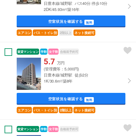
日豊本線/城野駅 バス40分:停歩10分
2DK/45.93m²/築16年
空室状況を確認する
無料
2階以上
エアコン
バス・トイレ別
ネット接続可
賃貸マンション
学割
女子割
合格前予約可
5.7
万円
(管理費等：5,000円)
日豊本線/城野駅 徒歩2分
1K/30.6m²/築8年
空室状況を確認する
無料
エアコン
バス・トイレ別
2階以上
ネット接続可
賃貸マンション
学割
女子割
合格前予約可