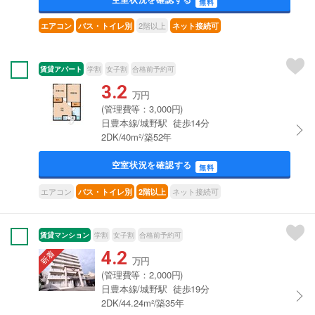
無料
2階以上
エアコン
バス・トイレ別
ネット接続可
賃貸アパート
学割
女子割
合格前予約可
3.2
万円
(管理費等：3,000円)
日豊本線/城野駅 徒歩14分
2DK/40m²/築52年
空室状況を確認する
無料
エアコン
ネット接続可
バス・トイレ別
2階以上
賃貸マンション
学割
女子割
合格前予約可
4.2
万円
(管理費等：2,000円)
日豊本線/城野駅 徒歩19分
2DK/44.24m²/築35年