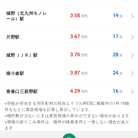
城野（北九州モノレ
3.58
19
万円
分
ール）駅
片野駅
3.67
17
万円
分
城野（ＪＲ）駅
3.70
28
万円
分
南小倉駅
3.87
24
万円
分
香春口三萩野駅
4.29
16
万円
分
※学校が存在する市区町村の現在エイブルWEBに掲載中の1R/1K物
件をもとに家賃相場を計算し算出しています。
※物件数が少ないときは家賃相場の算出ができない場合があります
※相場の絞りこみ条件は、物件の検索条件と一致しない場合があり
ます