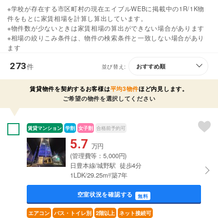
※学校が存在する市区町村の現在エイブルWEBに掲載中の1R/1K物
件をもとに家賃相場を計算し算出しています。
※物件数が少ないときは家賃相場の算出ができない場合があります
※相場の絞りこみ条件は、物件の検索条件と一致しない場合があり
ます
273
件
並び替え:
賃貸物件を契約するお客様は
平均3物件
ほど内見します。
ご希望の物件を選択してください
賃貸マンション
学割
女子割
合格前予約可
5.7
万円
(管理費等：5,000円)
日豊本線/城野駅 徒歩4分
1LDK/29.25m²/築7年
空室状況を確認する
無料
エアコン
バス・トイレ別
2階以上
ネット接続可