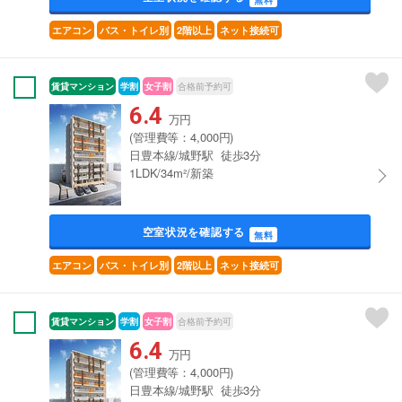
エアコン
バス・トイレ別
2階以上
ネット接続可
賃貸マンション
学割
女子割
合格前予約可
6.4
万円
(管理費等：4,000円)
日豊本線/城野駅 徒歩3分
1LDK/34m²/新築
空室状況を確認する
無料
エアコン
バス・トイレ別
2階以上
ネット接続可
賃貸マンション
学割
女子割
合格前予約可
6.4
万円
(管理費等：4,000円)
日豊本線/城野駅 徒歩3分