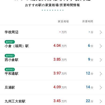
おすすめ駅の家賃相場/所要時間情報
家賃相場
所要時間
学校周辺
-
-
万円
分
最寄駅1
小倉（福岡）駅
4.04
6
万円
分
最寄駅2
西小倉駅
3.85
9
万円
分
最寄駅3
平和通駅
3.97
12
万円
分
旦過駅
4.09
14
万円
分
九州工大前駅
3.45
22
万円
分