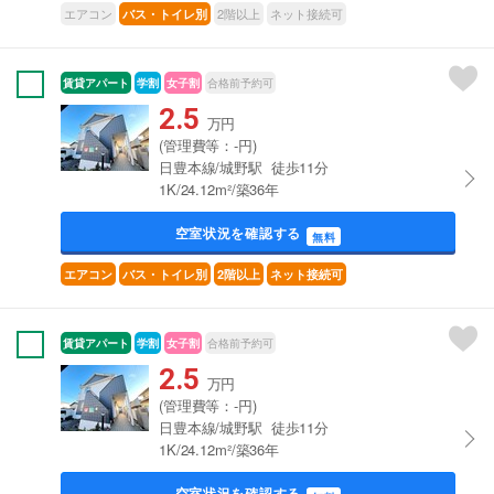
エアコン
2階以上
ネット接続可
バス・トイレ別
賃貸アパート
学割
女子割
合格前予約可
2.5
万円
(管理費等：-円)
日豊本線/城野駅 徒歩11分
1K/24.12m²/築36年
空室状況を確認する
無料
エアコン
バス・トイレ別
2階以上
ネット接続可
賃貸アパート
学割
女子割
合格前予約可
2.5
万円
(管理費等：-円)
日豊本線/城野駅 徒歩11分
1K/24.12m²/築36年
空室状況を確認する