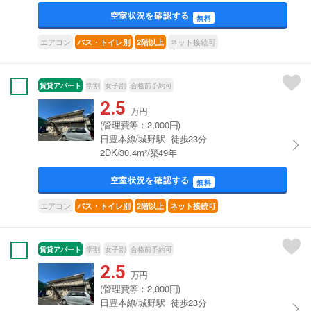
空室状況を確認する
無料
エアコン
ネット接続可
バス・トイレ別
2階以上
賃貸アパート
学割
女子割
合格前予約可
2.5
万円
(管理費等：2,000円)
日豊本線/城野駅 徒歩23分
2DK/30.4m²/築49年
空室状況を確認する
無料
エアコン
バス・トイレ別
2階以上
ネット接続可
賃貸アパート
学割
女子割
合格前予約可
2.5
万円
(管理費等：2,000円)
日豊本線/城野駅 徒歩23分