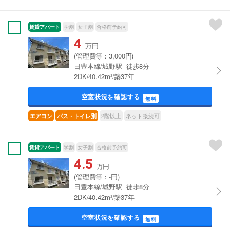
賃貸アパート
学割
女子割
合格前予約可
4
万円
(管理費等：3,000円)
日豊本線/城野駅 徒歩8分
2DK/40.42m²/築37年
空室状況を確認する
無料
2階以上
ネット接続可
エアコン
バス・トイレ別
賃貸アパート
学割
女子割
合格前予約可
4.5
万円
(管理費等：-円)
日豊本線/城野駅 徒歩8分
2DK/40.42m²/築37年
空室状況を確認する
無料