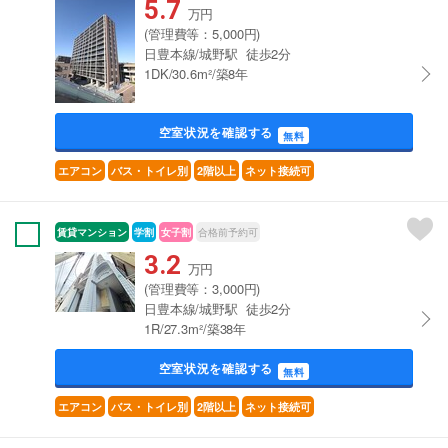
5.7
万円
(管理費等：5,000円)
日豊本線/城野駅 徒歩2分
1DK/30.6m²/築8年
空室状況を確認する
無料
エアコン
バス・トイレ別
2階以上
ネット接続可
賃貸マンション
学割
女子割
合格前予約可
3.2
万円
(管理費等：3,000円)
日豊本線/城野駅 徒歩2分
1R/27.3m²/築38年
空室状況を確認する
無料
エアコン
バス・トイレ別
2階以上
ネット接続可