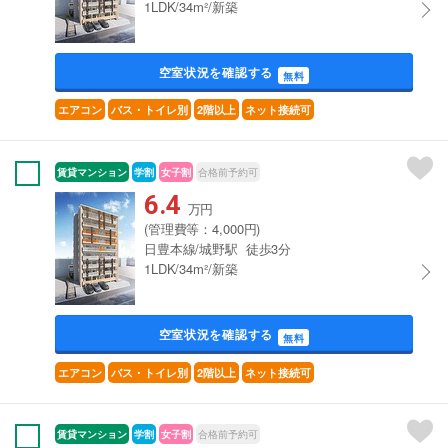
1LDK/34m²/新築
空室状況を確認する
無料
エアコン
バス・トイレ別
2階以上
ネット接続可
賃貸マンション
学割
女子割
合格前予約可
6.4
万円
(管理費等：4,000円)
日豊本線/城野駅 徒歩3分
1LDK/34m²/新築
空室状況を確認する
無料
エアコン
バス・トイレ別
2階以上
ネット接続可
賃貸マンション
学割
女子割
合格前予約可