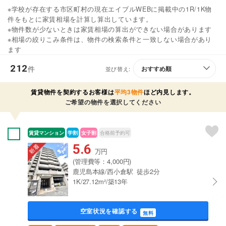
※学校が存在する市区町村の現在エイブルWEBに掲載中の1R/1K物
件をもとに家賃相場を計算し算出しています。
※物件数が少ないときは家賃相場の算出ができない場合があります
※相場の絞りこみ条件は、物件の検索条件と一致しない場合があり
ます
212
件
並び替え:
賃貸物件を契約するお客様は
平均3物件
ほど内見します。
ご希望の物件を選択してください
賃貸マンション
学割
女子割
合格前予約可
5.6
万円
(管理費等：4,000円)
鹿児島本線/西小倉駅 徒歩2分
1K/27.12m²/築13年
空室状況を確認する
無料