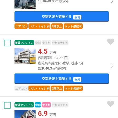
1LDK/40.06m²/築2年
空室状況を確認する
無料
エアコン
バス・トイレ別
2階以上
ネット接続可
賃貸マンション
学割
女子割
合格前予約可
4.5
万円
(管理費等：3,000円)
鹿児島本線/西小倉駅 徒歩7分
2DK/46.3m²/築40年
空室状況を確認する
無料
エアコン
バス・トイレ別
2階以上
ネット接続可
賃貸マンション
学割
女子割
合格前予約可
6.9
万円