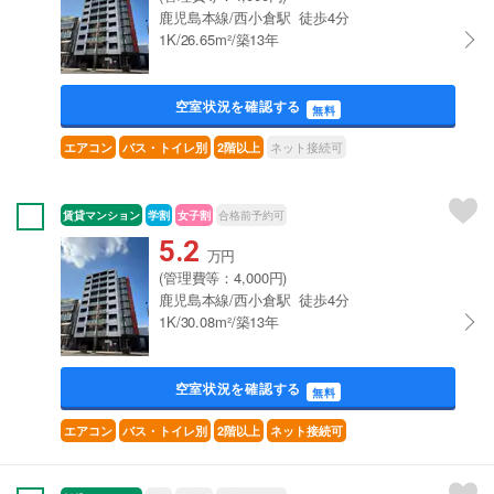
鹿児島本線/西小倉駅 徒歩4分
1K/26.65m²/築13年
空室状況を確認する
無料
ネット接続可
エアコン
バス・トイレ別
2階以上
賃貸マンション
学割
女子割
合格前予約可
5.2
万円
(管理費等：4,000円)
鹿児島本線/西小倉駅 徒歩4分
1K/30.08m²/築13年
空室状況を確認する
無料
エアコン
バス・トイレ別
2階以上
ネット接続可