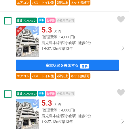
エアコン
バス・トイレ別
2階以上
ネット接続可
賃貸マンション
学割
女子割
合格前予約可
5.3
万円
(管理費等：4,000円)
鹿児島本線/西小倉駅 徒歩2分
1R/27.12m²/築13年
空室状況を確認する
無料
エアコン
バス・トイレ別
2階以上
ネット接続可
賃貸マンション
学割
女子割
合格前予約可
5.3
万円
(管理費等：4,000円)
鹿児島本線/西小倉駅 徒歩2分
1K/27.12m²/築13年