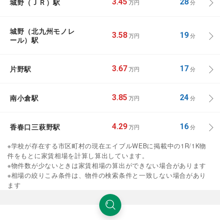
城野（ＪＲ）駅
3.45
28
万円
分
城野（北九州モノレ
3.58
19
万円
分
ール）駅
片野駅
3.67
17
万円
分
南小倉駅
3.85
24
万円
分
香春口三萩野駅
4.29
16
万円
分
※学校が存在する市区町村の現在エイブルWEBに掲載中の1R/1K物
件をもとに家賃相場を計算し算出しています。
※物件数が少ないときは家賃相場の算出ができない場合があります
※相場の絞りこみ条件は、物件の検索条件と一致しない場合があり
ます