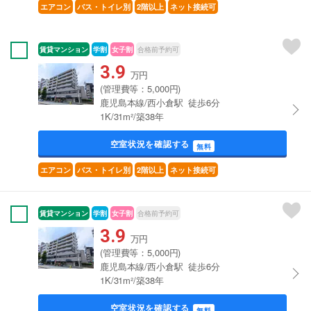
エアコン
バス・トイレ別
2階以上
ネット接続可
賃貸マンション
学割
女子割
合格前予約可
3.9
万円
(管理費等：5,000円)
鹿児島本線/西小倉駅 徒歩6分
1K/31m²/築38年
空室状況を確認する
無料
エアコン
バス・トイレ別
2階以上
ネット接続可
賃貸マンション
学割
女子割
合格前予約可
3.9
万円
(管理費等：5,000円)
鹿児島本線/西小倉駅 徒歩6分
1K/31m²/築38年
空室状況を確認する
無料