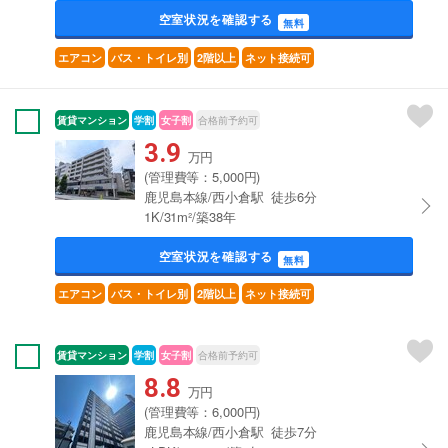
空室状況を確認する
無料
エアコン
バス・トイレ別
2階以上
ネット接続可
賃貸マンション
学割
女子割
合格前予約可
3.9
万円
(管理費等：5,000円)
鹿児島本線/西小倉駅 徒歩6分
1K/31m²/築38年
空室状況を確認する
無料
エアコン
バス・トイレ別
2階以上
ネット接続可
賃貸マンション
学割
女子割
合格前予約可
8.8
万円
(管理費等：6,000円)
鹿児島本線/西小倉駅 徒歩7分