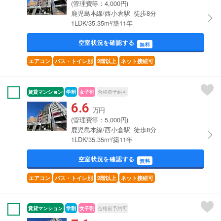
(管理費等：4,000円)
鹿児島本線/西小倉駅 徒歩8分
1LDK/35.35m²/築11年
空室状況を確認する
無料
エアコン
バス・トイレ別
2階以上
ネット接続可
賃貸マンション
学割
女子割
合格前予約可
6.6
万円
(管理費等：5,000円)
鹿児島本線/西小倉駅 徒歩8分
1LDK/35.35m²/築11年
空室状況を確認する
無料
エアコン
バス・トイレ別
2階以上
ネット接続可
賃貸マンション
学割
女子割
合格前予約可