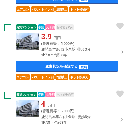
エアコン
バス・トイレ別
2階以上
ネット接続可
賃貸マンション
学割
女子割
合格前予約可
3.9
万円
(管理費等：5,000円)
鹿児島本線/西小倉駅 徒歩6分
1K/31m²/築38年
空室状況を確認する
無料
エアコン
バス・トイレ別
2階以上
ネット接続可
賃貸マンション
学割
女子割
合格前予約可
4
万円
(管理費等：5,000円)
鹿児島本線/西小倉駅 徒歩6分
1K/31m²/築38年