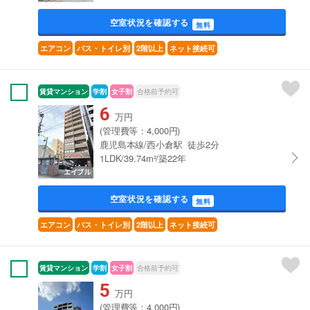
空室状況を確認する
無料
エアコン
バス・トイレ別
2階以上
ネット接続可
賃貸マンション
学割
女子割
合格前予約可
6
万円
(管理費等：4,000円)
鹿児島本線/西小倉駅 徒歩2分
1LDK/39.74m²/築22年
空室状況を確認する
無料
エアコン
バス・トイレ別
2階以上
ネット接続可
賃貸マンション
学割
女子割
合格前予約可
5
万円
(管理費等：4,000円)