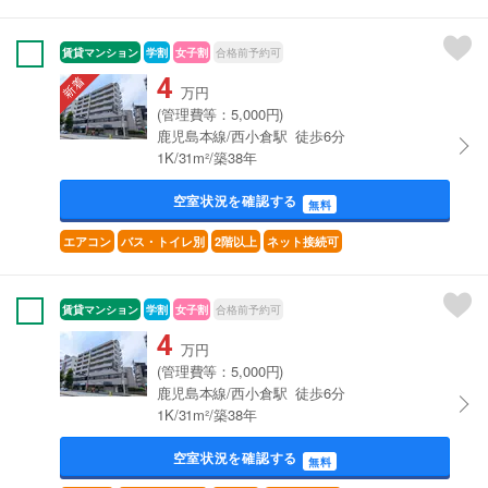
賃貸マンション
学割
女子割
合格前予約可
4
万円
(管理費等：5,000円)
鹿児島本線/西小倉駅 徒歩6分
1K/31m²/築38年
空室状況を確認する
無料
エアコン
バス・トイレ別
2階以上
ネット接続可
賃貸マンション
学割
女子割
合格前予約可
4
万円
(管理費等：5,000円)
鹿児島本線/西小倉駅 徒歩6分
1K/31m²/築38年
空室状況を確認する
無料