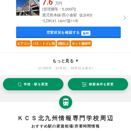
7.6
万円
(管理費等：5,000円)
鹿児島本線/西小倉駅 徒歩8分
1LDK/41.14m²/築11年
空室状況を確認する
無料
エアコン
バス・トイレ別
2階以上
ネット接続可
もっと見る
(212件中 21件目～ 40件目を表示)
学校・駅を変更
検索条件を変更
ＫＣＳ北九州情報専門学校周辺
おすすめ駅の家賃相場/所要時間情報