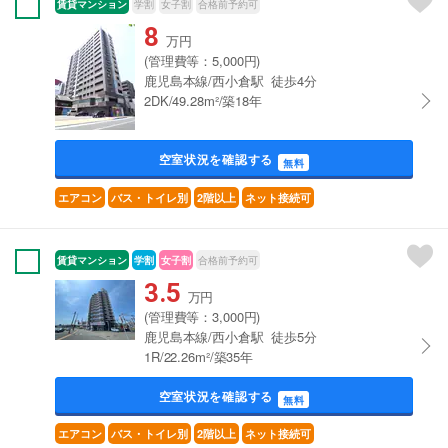
賃貸マンション
学割
女子割
合格前予約可
8
万円
(管理費等：5,000円)
鹿児島本線/西小倉駅 徒歩4分
2DK/49.28m²/築18年
空室状況を確認する
無料
エアコン
バス・トイレ別
2階以上
ネット接続可
賃貸マンション
学割
女子割
合格前予約可
3.5
万円
(管理費等：3,000円)
鹿児島本線/西小倉駅 徒歩5分
1R/22.26m²/築35年
空室状況を確認する
無料
エアコン
バス・トイレ別
2階以上
ネット接続可