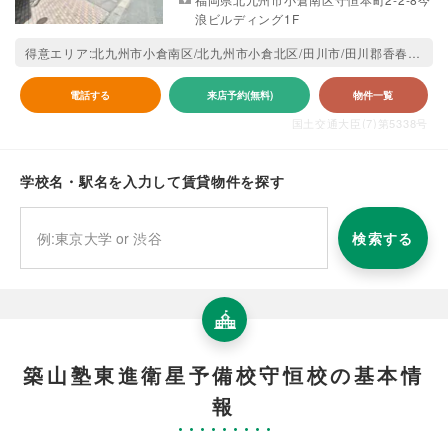
浪ビルディング1F
得意エリア:北九州市小倉南区/北九州市小倉北区/田川市/田川郡香春町/田川郡糸田町/田川郡川崎町/田川郡大任町/田川郡福智町/田川郡添田町/田川郡赤村
電話する
来店予約(無料)
物件一覧
国土交通大臣(7)第5338号
学校名・駅名を入力して賃貸物件を探す
検索する
築山塾東進衛星予備校守恒校の基本情
報