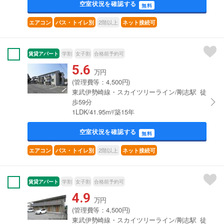
空室状況を確認する
無料
2階以上
エアコン
バス・トイレ別
ネット接続可
賃貸アパート
学割
女子割
合格前予約可
5.6
万円
(管理費等：4,500円)
東武伊勢崎線・スカイツリーライン/剛志駅 徒
歩59分
1LDK/41.95m²/築15年
空室状況を確認する
無料
2階以上
エアコン
バス・トイレ別
ネット接続可
賃貸アパート
学割
女子割
合格前予約可
4.9
万円
(管理費等：4,500円)
東武伊勢崎線・スカイツリーライン/剛志駅 徒