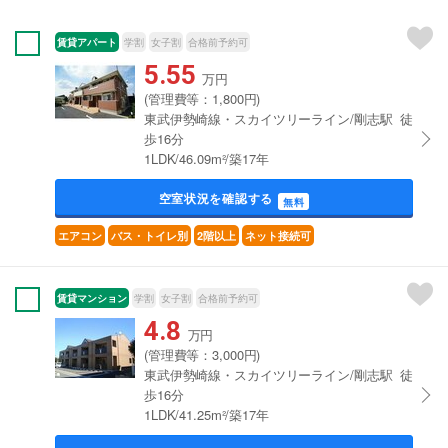
賃貸アパート
学割
女子割
合格前予約可
5.55
万円
(管理費等：1,800円)
東武伊勢崎線・スカイツリーライン/剛志駅 徒
歩16分
1LDK/46.09m²/築17年
空室状況を確認する
無料
エアコン
バス・トイレ別
2階以上
ネット接続可
賃貸マンション
学割
女子割
合格前予約可
4.8
万円
(管理費等：3,000円)
東武伊勢崎線・スカイツリーライン/剛志駅 徒
歩16分
1LDK/41.25m²/築17年