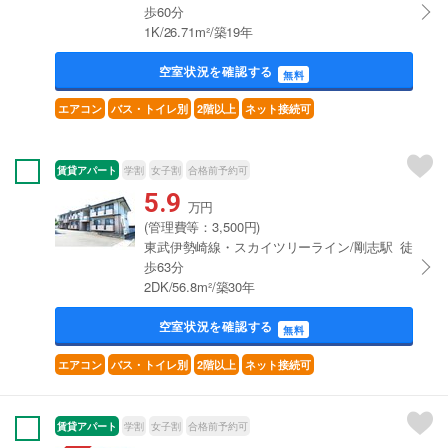
歩60分
1K/26.71m²/築19年
空室状況を確認する
無料
エアコン
バス・トイレ別
2階以上
ネット接続可
賃貸アパート
学割
女子割
合格前予約可
5.9
万円
(管理費等：3,500円)
東武伊勢崎線・スカイツリーライン/剛志駅 徒
歩63分
2DK/56.8m²/築30年
空室状況を確認する
無料
エアコン
バス・トイレ別
2階以上
ネット接続可
賃貸アパート
学割
女子割
合格前予約可