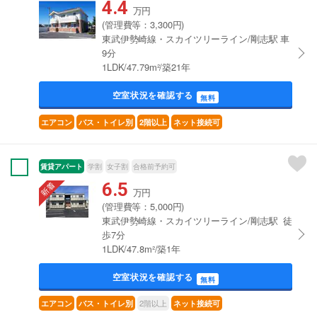
4.4
万円
(管理費等：3,300円)
東武伊勢崎線・スカイツリーライン/剛志駅 車
9分
1LDK/47.79m²/築21年
空室状況を確認する
無料
エアコン
バス・トイレ別
2階以上
ネット接続可
賃貸アパート
学割
女子割
合格前予約可
6.5
万円
(管理費等：5,000円)
東武伊勢崎線・スカイツリーライン/剛志駅 徒
歩7分
1LDK/47.8m²/築1年
空室状況を確認する
無料
2階以上
エアコン
バス・トイレ別
ネット接続可