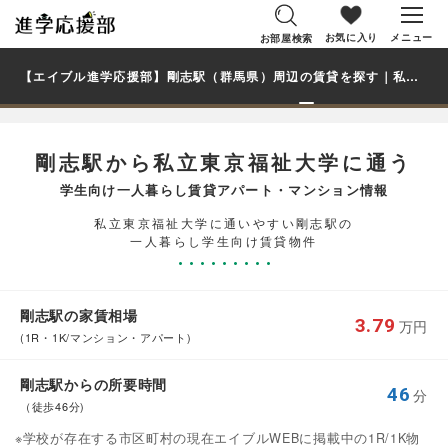
お気に入り
メニュー
お部屋検索
【エイブル進学応援部】剛志駅（群馬県）周辺の賃貸を探す｜私立東京福祉大学学生・大学生の一人暮らし向け賃貸マンション・アパート
剛志駅から私立東京福祉大学に通う
学生向け一人暮らし賃貸アパート・マンション情報
私立東京福祉大学に通いやすい剛志駅の
一人暮らし学生向け賃貸物件
剛志駅の家賃相場
3.79
万円
(1R・1K/マンション・アパート)
剛志駅からの所要時間
46
分
（徒歩46分)
※学校が存在する市区町村の現在エイブルWEBに掲載中の1R/1K物