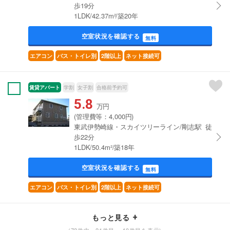
歩19分
1LDK/42.37m²/築20年
空室状況を確認する
無料
エアコン
バス・トイレ別
2階以上
ネット接続可
賃貸アパート
学割
女子割
合格前予約可
5.8
万円
(管理費等：4,000円)
東武伊勢崎線・スカイツリーライン/剛志駅 徒
歩22分
1LDK/50.4m²/築18年
空室状況を確認する
無料
エアコン
バス・トイレ別
2階以上
ネット接続可
もっと見る
(72件中 21件目～ 40件目を表示)