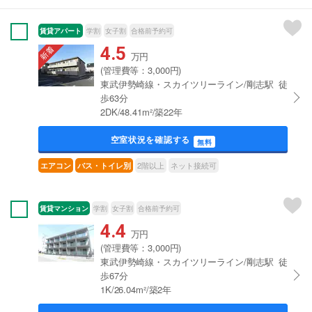
賃貸アパート
学割
女子割
合格前予約可
4.5
万円
(管理費等：3,000円)
東武伊勢崎線・スカイツリーライン/剛志駅 徒
歩63分
2DK/48.41m²/築22年
空室状況を確認する
無料
2階以上
ネット接続可
エアコン
バス・トイレ別
賃貸マンション
学割
女子割
合格前予約可
4.4
万円
(管理費等：3,000円)
東武伊勢崎線・スカイツリーライン/剛志駅 徒
歩67分
1K/26.04m²/築2年