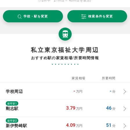
学校・駅を変更
検索条件を変更
私立東京福祉大学周辺
おすすめ駅の家賃相場/所要時間情報
家賃相場
所要時間
学校周辺
-
-
万円
分
最寄駅1
剛志駅
3.79
46
万円
分
最寄駅2
新伊勢崎駅
4.09
51
万円
分