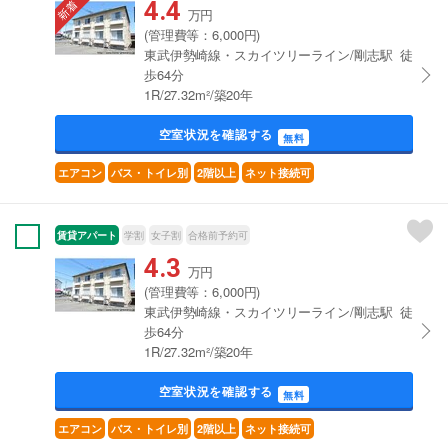
4.4
万円
(管理費等：6,000円)
東武伊勢崎線・スカイツリーライン/剛志駅 徒
歩64分
1R/27.32m²/築20年
空室状況を確認する
無料
エアコン
バス・トイレ別
2階以上
ネット接続可
賃貸アパート
学割
女子割
合格前予約可
4.3
万円
(管理費等：6,000円)
東武伊勢崎線・スカイツリーライン/剛志駅 徒
歩64分
1R/27.32m²/築20年
空室状況を確認する
無料
エアコン
バス・トイレ別
2階以上
ネット接続可