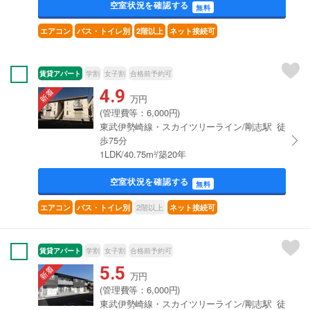
空室状況を確認する
無料
エアコン
バス・トイレ別
2階以上
ネット接続可
賃貸アパート
学割
女子割
合格前予約可
4.9
万円
(管理費等：6,000円)
東武伊勢崎線・スカイツリーライン/剛志駅 徒
歩75分
1LDK/40.75m²/築20年
空室状況を確認する
無料
2階以上
エアコン
バス・トイレ別
ネット接続可
賃貸アパート
学割
女子割
合格前予約可
5.5
万円
(管理費等：6,000円)
東武伊勢崎線・スカイツリーライン/剛志駅 徒