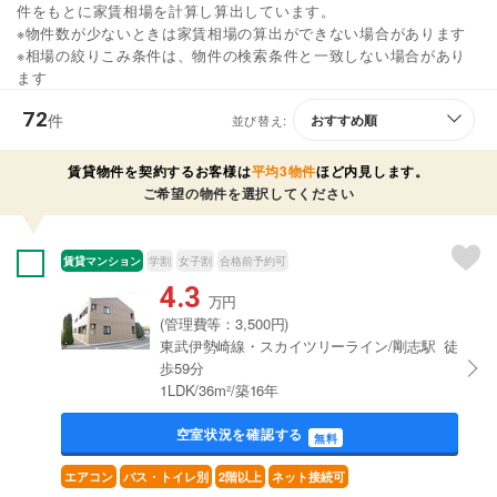
件をもとに家賃相場を計算し算出しています。
※物件数が少ないときは家賃相場の算出ができない場合があります
※相場の絞りこみ条件は、物件の検索条件と一致しない場合があり
ます
72
件
並び替え:
賃貸物件を契約するお客様は
平均3物件
ほど内見します。
ご希望の物件を選択してください
賃貸マンション
学割
女子割
合格前予約可
4.3
万円
(管理費等：3,500円)
東武伊勢崎線・スカイツリーライン/剛志駅 徒
歩59分
1LDK/36m²/築16年
空室状況を確認する
無料
エアコン
バス・トイレ別
2階以上
ネット接続可