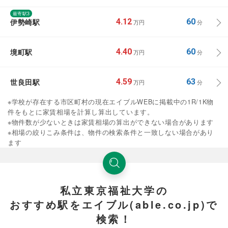
最寄駅3
伊勢崎駅
4.12
60
万円
分
境町駅
4.40
60
万円
分
世良田駅
4.59
63
万円
分
※学校が存在する市区町村の現在エイブルWEBに掲載中の1R/1K物
件をもとに家賃相場を計算し算出しています。
※物件数が少ないときは家賃相場の算出ができない場合があります
※相場の絞りこみ条件は、物件の検索条件と一致しない場合があり
ます
私立東京福祉大学の
おすすめ駅をエイブル(able.co.jp)で
検索！