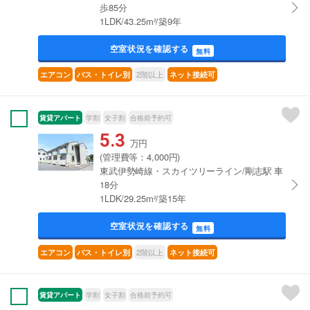
歩85分
1LDK/43.25m²/築9年
空室状況を確認する
無料
2階以上
エアコン
バス・トイレ別
ネット接続可
賃貸アパート
学割
女子割
合格前予約可
5.3
万円
(管理費等：4,000円)
東武伊勢崎線・スカイツリーライン/剛志駅 車
18分
1LDK/29.25m²/築15年
空室状況を確認する
無料
2階以上
エアコン
バス・トイレ別
ネット接続可
賃貸アパート
学割
女子割
合格前予約可