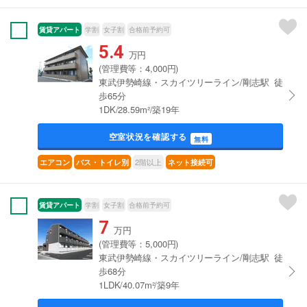
賃貸アパート
学割
女子割
合格前予約可
5.4
万円
(管理費等：4,000円)
東武伊勢崎線・スカイツリーライン/剛志駅 徒
歩65分
1DK/28.59m²/築19年
空室状況を確認する
無料
2階以上
エアコン
バス・トイレ別
ネット接続可
賃貸アパート
学割
女子割
合格前予約可
7
万円
(管理費等：5,000円)
東武伊勢崎線・スカイツリーライン/剛志駅 徒
歩68分
1LDK/40.07m²/築9年