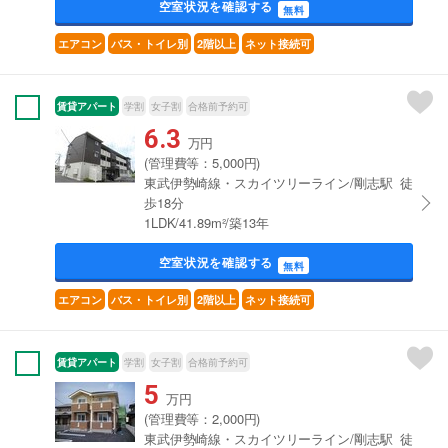
空室状況を確認する
無料
エアコン
バス・トイレ別
2階以上
ネット接続可
賃貸アパート
学割
女子割
合格前予約可
6.3
万円
(管理費等：5,000円)
東武伊勢崎線・スカイツリーライン/剛志駅 徒
歩18分
1LDK/41.89m²/築13年
空室状況を確認する
無料
エアコン
バス・トイレ別
2階以上
ネット接続可
賃貸アパート
学割
女子割
合格前予約可
5
万円
(管理費等：2,000円)
東武伊勢崎線・スカイツリーライン/剛志駅 徒