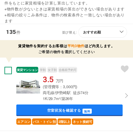
件をもとに家賃相場を計算し算出しています。
※物件数が少ないときは家賃相場の算出ができない場合があります
※相場の絞りこみ条件は、物件の検索条件と一致しない場合があり
ます
135
件
並び替え:
賃貸物件を契約するお客様は
平均3物件
ほど内見します。
ご希望の物件を選択してください
賃貸マンション
学割
女子割
合格前予約可
3.5
万円
(管理費等：3,000円)
両毛線/伊勢崎駅 徒歩74分
1K/29.7m²/築26年
空室状況を確認する
無料
エアコン
バス・トイレ別
2階以上
ネット接続可