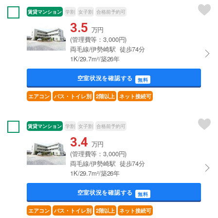
賃貸マンション
学割
女子割
合格前予約可
3.5
万円
(管理費等：3,000円)
両毛線/伊勢崎駅 徒歩74分
1K/29.7m²/築26年
空室状況を確認する
無料
エアコン
バス・トイレ別
2階以上
ネット接続可
賃貸マンション
学割
女子割
合格前予約可
3.4
万円
(管理費等：3,000円)
両毛線/伊勢崎駅 徒歩74分
1K/29.7m²/築26年
空室状況を確認する
無料
エアコン
バス・トイレ別
2階以上
ネット接続可