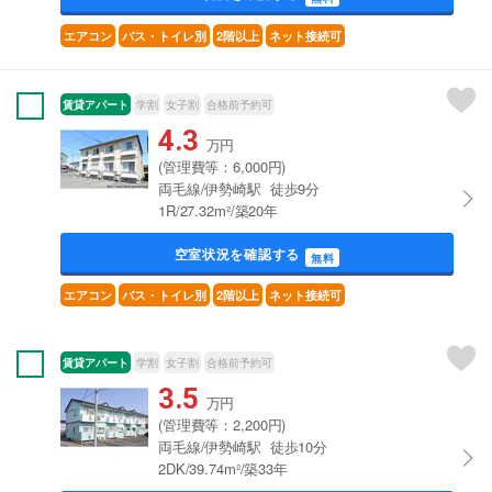
エアコン
バス・トイレ別
2階以上
ネット接続可
賃貸アパート
学割
女子割
合格前予約可
4.3
万円
(管理費等：6,000円)
両毛線/伊勢崎駅 徒歩9分
1R/27.32m²/築20年
空室状況を確認する
無料
エアコン
バス・トイレ別
2階以上
ネット接続可
賃貸アパート
学割
女子割
合格前予約可
3.5
万円
(管理費等：2,200円)
両毛線/伊勢崎駅 徒歩10分
2DK/39.74m²/築33年