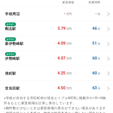
家賃相場
所要時間
学校周辺
-
-
万円
分
最寄駅1
剛志駅
3.79
46
万円
分
最寄駅2
新伊勢崎駅
4.09
51
万円
分
最寄駅3
伊勢崎駅
4.07
60
万円
分
境町駅
4.25
60
万円
分
世良田駅
4.50
63
万円
分
※学校が存在する市区町村の現在エイブルWEBに掲載中の1R/1K物
件をもとに家賃相場を計算し算出しています。
※物件数が少ないときは家賃相場の算出ができない場合があります
※相場の絞りこみ条件は、物件の検索条件と一致しない場合があり