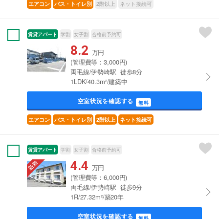
2階以上
ネット接続可
エアコン
バス・トイレ別
賃貸アパート
学割
女子割
合格前予約可
8.2
万円
(管理費等：3,000円)
両毛線/伊勢崎駅 徒歩8分
1LDK/40.3m²/建築中
空室状況を確認する
無料
エアコン
バス・トイレ別
2階以上
ネット接続可
賃貸アパート
学割
女子割
合格前予約可
4.4
万円
(管理費等：6,000円)
両毛線/伊勢崎駅 徒歩9分
1R/27.32m²/築20年
空室状況を確認する
無料