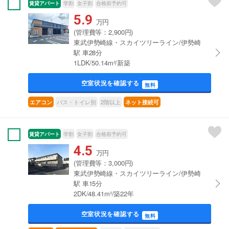
賃貸アパート
学割
女子割
合格前予約可
5.9
万円
(管理費等：2,900円)
東武伊勢崎線・スカイツリーライン/伊勢崎
駅 車28分
1LDK/50.14m²/新築
空室状況を確認する
無料
バス・トイレ別
2階以上
エアコン
ネット接続可
賃貸アパート
学割
女子割
合格前予約可
4.5
万円
(管理費等：3,000円)
東武伊勢崎線・スカイツリーライン/伊勢崎
駅 車15分
2DK/48.41m²/築22年
空室状況を確認する
無料