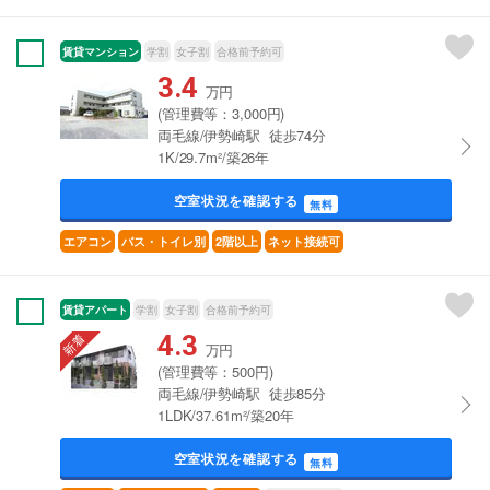
賃貸マンション
学割
女子割
合格前予約可
3.4
万円
(管理費等：3,000円)
両毛線/伊勢崎駅 徒歩74分
1K/29.7m²/築26年
空室状況を確認する
無料
エアコン
バス・トイレ別
2階以上
ネット接続可
賃貸アパート
学割
女子割
合格前予約可
4.3
万円
(管理費等：500円)
両毛線/伊勢崎駅 徒歩85分
1LDK/37.61m²/築20年
空室状況を確認する
無料