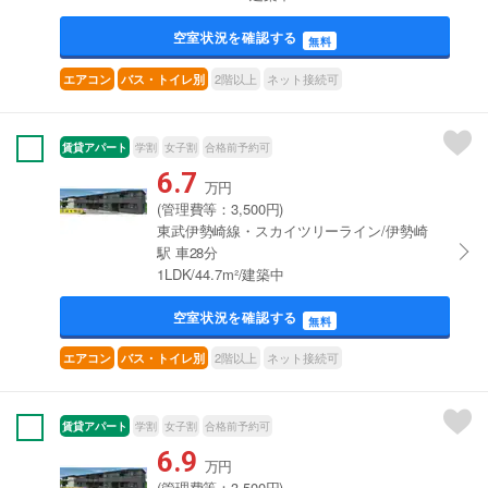
空室状況を確認する
無料
2階以上
ネット接続可
エアコン
バス・トイレ別
賃貸アパート
学割
女子割
合格前予約可
6.7
万円
(管理費等：3,500円)
東武伊勢崎線・スカイツリーライン/伊勢崎
駅 車28分
1LDK/44.7m²/建築中
空室状況を確認する
無料
2階以上
ネット接続可
エアコン
バス・トイレ別
賃貸アパート
学割
女子割
合格前予約可
6.9
万円
(管理費等：3,500円)