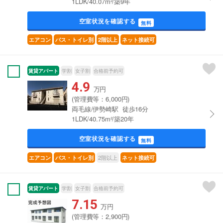
1LDK/40.07m²/築9年
空室状況を確認する
無料
エアコン
バス・トイレ別
2階以上
ネット接続可
賃貸アパート
学割
女子割
合格前予約可
4.9
万円
(管理費等：6,000円)
両毛線/伊勢崎駅 徒歩16分
1LDK/40.75m²/築20年
空室状況を確認する
無料
2階以上
エアコン
バス・トイレ別
ネット接続可
賃貸アパート
学割
女子割
合格前予約可
7.15
万円
(管理費等：2,900円)