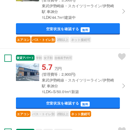
東武伊勢崎線・スカイツリーライン/伊勢崎
駅 車28分
1LDK/44.7m²/建築中
空室状況を確認する
無料
2階以上
ネット接続可
エアコン
バス・トイレ別
賃貸アパート
学割
女子割
合格前予約可
5.7
万円
(管理費等：2,900円)
東武伊勢崎線・スカイツリーライン/伊勢崎
駅 車28分
1LDK+S/50.01m²/新築
空室状況を確認する
無料
バス・トイレ別
2階以上
エアコン
ネット接続可