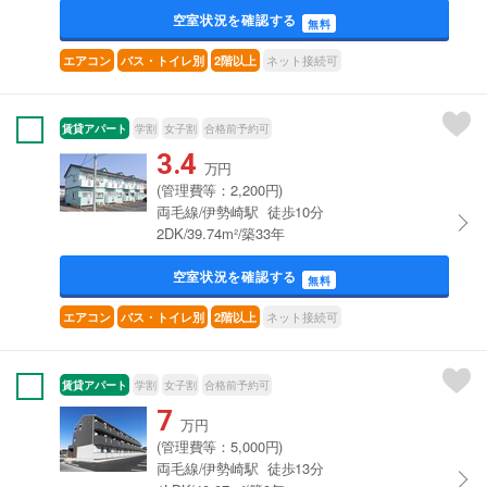
空室状況を確認する
無料
ネット接続可
エアコン
バス・トイレ別
2階以上
賃貸アパート
学割
女子割
合格前予約可
3.4
万円
(管理費等：2,200円)
両毛線/伊勢崎駅 徒歩10分
2DK/39.74m²/築33年
空室状況を確認する
無料
ネット接続可
エアコン
バス・トイレ別
2階以上
賃貸アパート
学割
女子割
合格前予約可
7
万円
(管理費等：5,000円)
両毛線/伊勢崎駅 徒歩13分