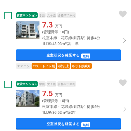
賃貸マンション
学割
女子割
合格前予約可
7.3
万円
(管理費等：0円)
根室本線・花咲線/釧路駅 徒歩4分
1LDK/43.03m²/築11年
空室状況を確認する
無料
エアコン
バス・トイレ別
2階以上
ネット接続可
賃貸マンション
学割
女子割
合格前予約可
7.5
万円
(管理費等：0円)
根室本線・花咲線/釧路駅 徒歩5分
1LDK/36.52m²/築2年
空室状況を確認する
無料