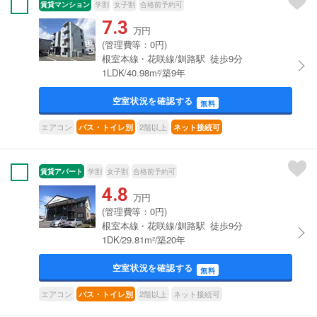
賃貸マンション
学割
女子割
合格前予約可
7.3
万円
(管理費等：0円)
根室本線・花咲線/釧路駅 徒歩9分
1LDK/40.98m²/築9年
空室状況を確認する
無料
エアコン
2階以上
バス・トイレ別
ネット接続可
賃貸アパート
学割
女子割
合格前予約可
4.8
万円
(管理費等：0円)
根室本線・花咲線/釧路駅 徒歩9分
1DK/29.81m²/築20年
空室状況を確認する
無料
エアコン
2階以上
ネット接続可
バス・トイレ別