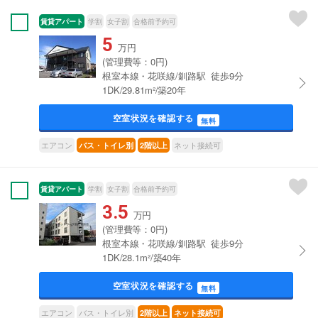
賃貸アパート
学割
女子割
合格前予約可
5
万円
(管理費等：0円)
根室本線・花咲線/釧路駅 徒歩9分
1DK/29.81m²/築20年
空室状況を確認する
無料
エアコン
ネット接続可
バス・トイレ別
2階以上
賃貸アパート
学割
女子割
合格前予約可
3.5
万円
(管理費等：0円)
根室本線・花咲線/釧路駅 徒歩9分
1DK/28.1m²/築40年
空室状況を確認する
無料
エアコン
バス・トイレ別
2階以上
ネット接続可