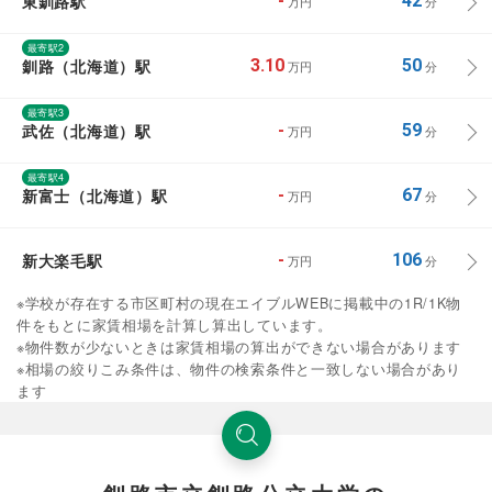
東釧路駅
-
42
万円
分
最寄駅2
釧路（北海道）駅
3.10
50
万円
分
最寄駅3
武佐（北海道）駅
-
59
万円
分
最寄駅4
新富士（北海道）駅
-
67
万円
分
新大楽毛駅
-
106
万円
分
※学校が存在する市区町村の現在エイブルWEBに掲載中の1R/1K物
件をもとに家賃相場を計算し算出しています。
※物件数が少ないときは家賃相場の算出ができない場合があります
※相場の絞りこみ条件は、物件の検索条件と一致しない場合があり
ます