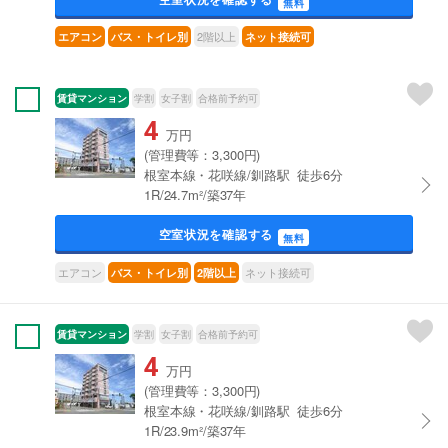
無料
2階以上
エアコン
バス・トイレ別
ネット接続可
賃貸マンション
学割
女子割
合格前予約可
4
万円
(管理費等：3,300円)
根室本線・花咲線/釧路駅 徒歩6分
1R/24.7m²/築37年
空室状況を確認する
無料
エアコン
ネット接続可
バス・トイレ別
2階以上
賃貸マンション
学割
女子割
合格前予約可
4
万円
(管理費等：3,300円)
根室本線・花咲線/釧路駅 徒歩6分
1R/23.9m²/築37年