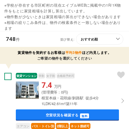
※学校が存在する市区町村の現在エイブルWEBに掲載中の1R/1K物
件をもとに家賃相場を計算し算出しています。
※物件数が少ないときは家賃相場の算出ができない場合があります
※相場の絞りこみ条件は、物件の検索条件と一致しない場合があり
ます
748
件
並び替え:
賃貸物件を契約するお客様は
平均3物件
ほど内見します。
ご希望の物件を選択してください
賃貸マンション
学割
女子割
合格前予約可
7.4
万円
(管理費等：0円)
根室本線・花咲線/釧路駅 徒歩4分
1LDK/42.61m²/築11年
空室状況を確認する
無料
エアコン
バス・トイレ別
2階以上
ネット接続可