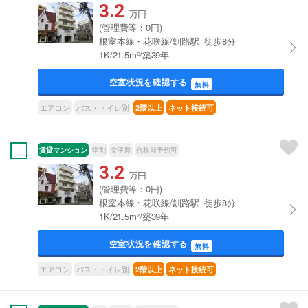
3.2
万円
(管理費等：0円)
根室本線・花咲線/釧路駅 徒歩8分
1K/21.5m²/築39年
空室状況を確認する
無料
エアコン
バス・トイレ別
2階以上
ネット接続可
賃貸マンション
学割
女子割
合格前予約可
3.2
万円
(管理費等：0円)
根室本線・花咲線/釧路駅 徒歩8分
1K/21.5m²/築39年
空室状況を確認する
無料
エアコン
バス・トイレ別
2階以上
ネット接続可