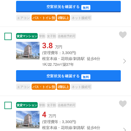
空室状況を確認する
無料
エアコン
ネット接続可
バス・トイレ別
2階以上
賃貸マンション
学割
女子割
合格前予約可
3.8
万円
(管理費等：3,300円)
根室本線・花咲線/釧路駅 徒歩6分
1K/22.72m²/築37年
空室状況を確認する
無料
エアコン
ネット接続可
バス・トイレ別
2階以上
賃貸マンション
学割
女子割
合格前予約可
4
万円
(管理費等：3,300円)
根室本線・花咲線/釧路駅 徒歩6分