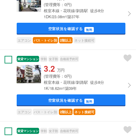
(管理費等：0円)
根室本線・花咲線/釧路駅 徒歩8分
1DK/23.08m²/築37年
空室状況を確認する
無料
エアコン
ネット接続可
バス・トイレ別
2階以上
賃貸マンション
学割
女子割
合格前予約可
3.2
万円
(管理費等：0円)
根室本線・花咲線/釧路駅 徒歩8分
1K/18.62m²/築39年
空室状況を確認する
無料
エアコン
バス・トイレ別
2階以上
ネット接続可
賃貸マンション
学割
女子割
合格前予約可