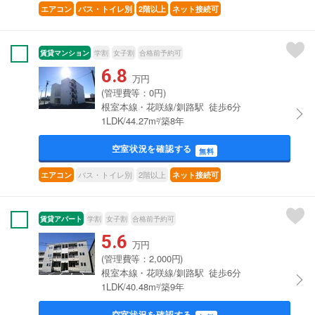
エアコン
バス・トイレ別
2階以上
ネット接続可
賃貸マンション
学割
女子割
合格前予約可
6.8
万円
(管理費等：0円)
根室本線・花咲線/釧路駅 徒歩6分
1LDK/44.27m²/築8年
空室状況を確認する
無料
バス・トイレ別
2階以上
エアコン
ネット接続可
賃貸アパート
学割
女子割
合格前予約可
5.6
万円
(管理費等：2,000円)
根室本線・花咲線/釧路駅 徒歩6分
1LDK/40.48m²/築9年
空室状況を確認する