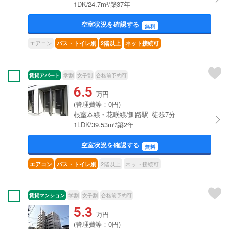
1DK/24.7m²/築37年
空室状況を確認する
無料
エアコン
バス・トイレ別
2階以上
ネット接続可
賃貸アパート
学割
女子割
合格前予約可
6.5
万円
(管理費等：0円)
根室本線・花咲線/釧路駅 徒歩7分
1LDK/39.53m²/築2年
空室状況を確認する
無料
2階以上
ネット接続可
エアコン
バス・トイレ別
賃貸マンション
学割
女子割
合格前予約可
5.3
万円
(管理費等：0円)