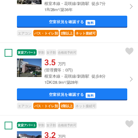
根室本線・花咲線/釧路駅 徒歩7分
1R/28m²/築36年
空室状況を確認する
無料
エアコン
バス・トイレ別
2階以上
ネット接続可
賃貸アパート
学割
女子割
合格前予約可
3.5
万円
(管理費等：0円)
根室本線・花咲線/釧路駅 徒歩8分
1DK/28.9m²/築28年
空室状況を確認する
無料
エアコン
ネット接続可
バス・トイレ別
2階以上
賃貸アパート
学割
女子割
合格前予約可
3.2
万円