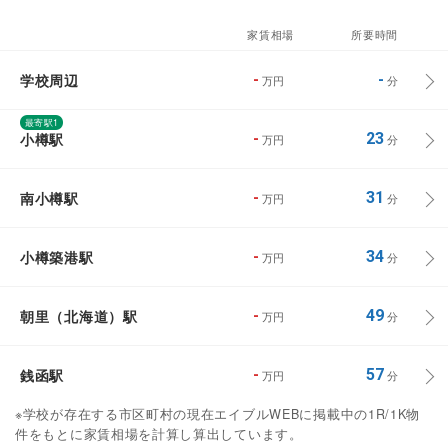
家賃相場
所要時間
学校周辺
-
-
万円
分
最寄駅1
小樽駅
-
23
万円
分
南小樽駅
-
31
万円
分
小樽築港駅
-
34
万円
分
朝里（北海道）駅
-
49
万円
分
銭函駅
-
57
万円
分
※学校が存在する市区町村の現在エイブルWEBに掲載中の1R/1K物
件をもとに家賃相場を計算し算出しています。