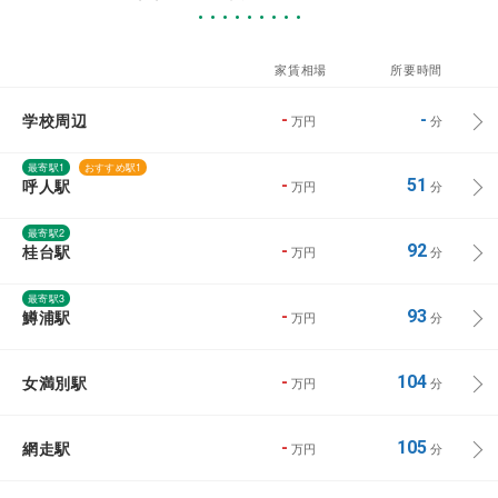
家賃相場
所要時間
学校周辺
-
-
万円
分
最寄駅1
おすすめ駅1
呼人駅
-
51
万円
分
最寄駅2
桂台駅
-
92
万円
分
最寄駅3
鱒浦駅
-
93
万円
分
女満別駅
-
104
万円
分
網走駅
-
105
万円
分