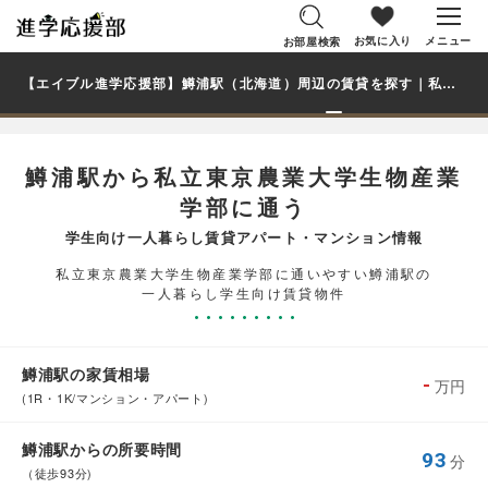
お気に入り
メニュー
お部屋検索
【エイブル進学応援部】鱒浦駅（北海道）周辺の賃貸を探す｜私立東京農業大学生物産業学部学生・大学生の一人暮らし向け賃貸マンション・アパート
鱒浦駅から私立東京農業大学生物産業
学部に通う
学生向け一人暮らし賃貸アパート・マンション情報
私立東京農業大学生物産業学部に通いやすい鱒浦駅の
一人暮らし学生向け賃貸物件
鱒浦駅の家賃相場
-
万円
(1R・1K/マンション・アパート)
鱒浦駅からの所要時間
93
分
（徒歩93分)