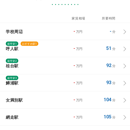
家賃相場
所要時間
学校周辺
-
-
万円
分
最寄駅1
おすすめ駅1
呼人駅
-
51
万円
分
最寄駅2
桂台駅
-
92
万円
分
最寄駅3
鱒浦駅
-
93
万円
分
女満別駅
-
104
万円
分
網走駅
-
105
万円
分