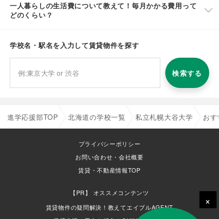
一人暮らしの生活費について教えて！毎月かかる費用って
どのくらい？
学校名・駅名を入力して賃貸物件を探す
検索する
進学応援部TOP
北海道の学校一覧
私立札幌大谷大学
おす
プライバシーポリシー
お問い合わせ・会社概要
賃貸・不動産情報TOP
オススメコンテンツ
×
賃貸物件の疑問解決！教えてエイブルAGENT