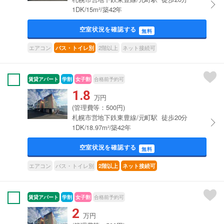
1DK/15m²/築42年
空室状況を確認する
無料
エアコン
2階以上
ネット接続可
バス・トイレ別
賃貸アパート
学割
女子割
合格前予約可
1.8
万円
(管理費等：500円)
札幌市営地下鉄東豊線/元町駅 徒歩20分
1DK/18.97m²/築42年
空室状況を確認する
無料
エアコン
バス・トイレ別
2階以上
ネット接続可
賃貸アパート
学割
女子割
合格前予約可
2
万円