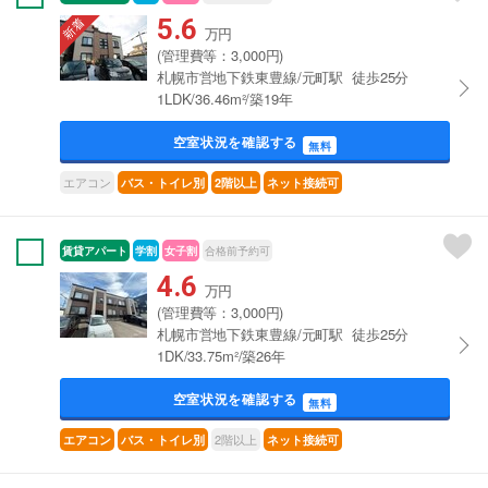
5.6
万円
(管理費等：3,000円)
札幌市営地下鉄東豊線/元町駅 徒歩25分
1LDK/36.46m²/築19年
空室状況を確認する
無料
エアコン
バス・トイレ別
2階以上
ネット接続可
賃貸アパート
学割
女子割
合格前予約可
4.6
万円
(管理費等：3,000円)
札幌市営地下鉄東豊線/元町駅 徒歩25分
1DK/33.75m²/築26年
空室状況を確認する
無料
2階以上
エアコン
バス・トイレ別
ネット接続可