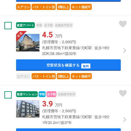
エアコン
バス・トイレ別
2階以上
ネット接続可
賃貸アパート
学割
女子割
合格前予約可
4.5
万円
(管理費等：2,000円)
札幌市営地下鉄東豊線/元町駅 徒歩19分
2DK/38.36m²/築32年
空室状況を確認する
無料
エアコン
バス・トイレ別
2階以上
ネット接続可
賃貸マンション
学割
女子割
合格前予約可
3.9
万円
(管理費等：2,500円)
札幌市営地下鉄東豊線/元町駅 徒歩19分
1R/23.2m²/築37年