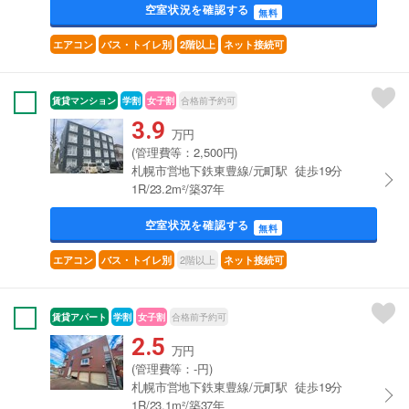
空室状況を確認する
無料
エアコン
バス・トイレ別
2階以上
ネット接続可
賃貸マンション
学割
女子割
合格前予約可
3.9
万円
(管理費等：2,500円)
札幌市営地下鉄東豊線/元町駅 徒歩19分
1R/23.2m²/築37年
空室状況を確認する
無料
2階以上
エアコン
バス・トイレ別
ネット接続可
賃貸アパート
学割
女子割
合格前予約可
2.5
万円
(管理費等：-円)
札幌市営地下鉄東豊線/元町駅 徒歩19分
1R/23.1m²/築37年