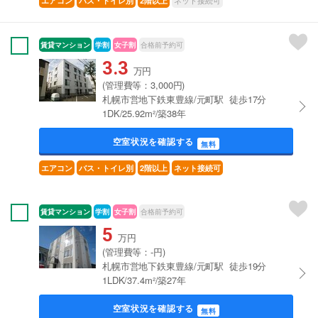
ネット接続可
エアコン
バス・トイレ別
2階以上
賃貸マンション
学割
女子割
合格前予約可
3.3
万円
(管理費等：3,000円)
札幌市営地下鉄東豊線/元町駅 徒歩17分
1DK/25.92m²/築38年
空室状況を確認する
無料
エアコン
バス・トイレ別
2階以上
ネット接続可
賃貸マンション
学割
女子割
合格前予約可
5
万円
(管理費等：-円)
札幌市営地下鉄東豊線/元町駅 徒歩19分
1LDK/37.4m²/築27年
空室状況を確認する
無料