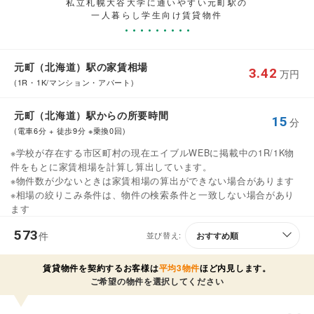
私立札幌大谷大学に通いやすい元町駅の
一人暮らし学生向け賃貸物件
元町（北海道）駅の家賃相場
3.42
万円
(1R・1K/マンション・アパート)
元町（北海道）駅からの所要時間
15
分
(電車6分 + 徒歩9分 ※乗換0回)
※学校が存在する市区町村の現在エイブルWEBに掲載中の1R/1K物
件をもとに家賃相場を計算し算出しています。
※物件数が少ないときは家賃相場の算出ができない場合があります
※相場の絞りこみ条件は、物件の検索条件と一致しない場合があり
ます
573
件
並び替え:
賃貸物件を契約するお客様は
平均3物件
ほど内見します。
ご希望の物件を選択してください