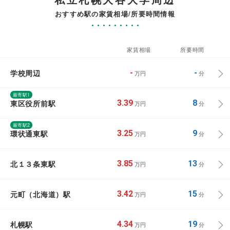
おすすめ駅の家賃相場/所要時間情報
家賃相場
所要時間
学校周辺
-
-
万円
分
最寄駅1
東区役所前駅
3.39
8
万円
分
最寄駅2
環状通東駅
3.25
9
万円
分
北１３条東駅
3.85
13
万円
分
元町（北海道）駅
3.42
15
万円
分
札幌駅
4.34
19
万円
分