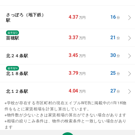
さっぽろ（地下鉄）
4.37
16
万円
分
駅
最寄駅3
苗穂駅
3.37
21
万円
分
北２４条駅
3.45
30
万円
分
最寄駅4
北１８条駅
3.79
25
万円
分
北１２条駅
4.04
27
万円
分
※学校が存在する市区町村の現在エイブルWEBに掲載中の1R/1K物
件をもとに家賃相場を計算し算出しています。
※物件数が少ないときは家賃相場の算出ができない場合があります
※相場の絞りこみ条件は、物件の検索条件と一致しない場合があり
ます