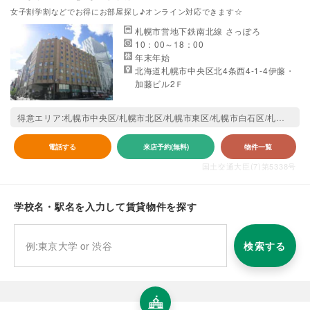
女子割学割などでお得にお部屋探し♪オンライン対応できます☆
札幌市営地下鉄南北線 さっぽろ
10：00～18：00
年末年始
北海道札幌市中央区北4条西4-1-4伊藤・
加藤ビル2Ｆ
得意エリア:札幌市中央区/札幌市北区/札幌市東区/札幌市白石区/札幌市豊平区/札幌市南区/札幌市西区/札幌市厚別区/札幌市手稲区/札幌市清田区
電話する
来店予約(無料)
物件一覧
国土交通大臣(7)第5338号
学校名・駅名を入力して賃貸物件を探す
検索する