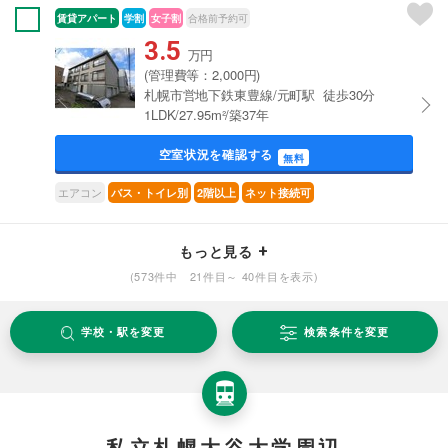
賃貸アパート
学割
女子割
合格前予約可
3.5
万円
(管理費等：2,000円)
札幌市営地下鉄東豊線/元町駅 徒歩30分
1LDK/27.95m²/築37年
空室状況を確認する
無料
エアコン
バス・トイレ別
2階以上
ネット接続可
もっと見る
(573件中 21件目～ 40件目を表示)
学校・駅を変更
検索条件を変更
私立札幌大谷大学周辺