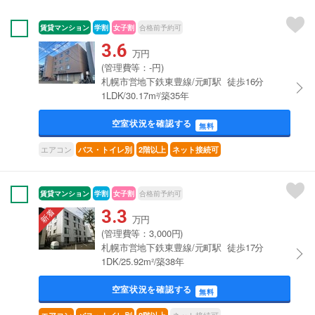
賃貸マンション
学割
女子割
合格前予約可
3.6
万円
(管理費等：-円)
札幌市営地下鉄東豊線/元町駅 徒歩16分
1LDK/30.17m²/築35年
空室状況を確認する
無料
エアコン
バス・トイレ別
2階以上
ネット接続可
賃貸マンション
学割
女子割
合格前予約可
3.3
万円
(管理費等：3,000円)
札幌市営地下鉄東豊線/元町駅 徒歩17分
1DK/25.92m²/築38年
空室状況を確認する
無料