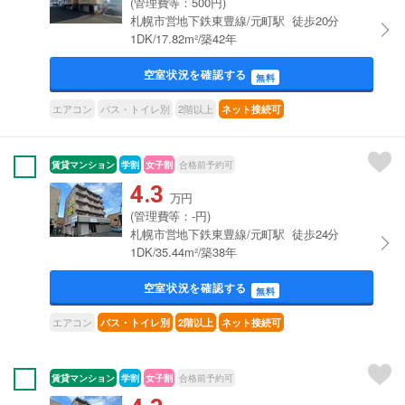
(管理費等：500円)
札幌市営地下鉄東豊線/元町駅 徒歩20分
1DK/17.82m²/築42年
空室状況を確認する
無料
エアコン
バス・トイレ別
2階以上
ネット接続可
賃貸マンション
学割
女子割
合格前予約可
4.3
万円
(管理費等：-円)
札幌市営地下鉄東豊線/元町駅 徒歩24分
1DK/35.44m²/築38年
空室状況を確認する
無料
エアコン
バス・トイレ別
2階以上
ネット接続可
賃貸マンション
学割
女子割
合格前予約可