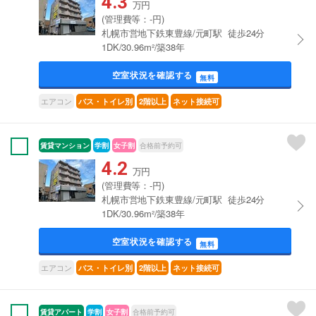
4.3
万円
(管理費等：-円)
札幌市営地下鉄東豊線/元町駅 徒歩24分
1DK/30.96m²/築38年
空室状況を確認する
無料
エアコン
バス・トイレ別
2階以上
ネット接続可
賃貸マンション
学割
女子割
合格前予約可
4.2
万円
(管理費等：-円)
札幌市営地下鉄東豊線/元町駅 徒歩24分
1DK/30.96m²/築38年
空室状況を確認する
無料
エアコン
バス・トイレ別
2階以上
ネット接続可
賃貸アパート
学割
女子割
合格前予約可