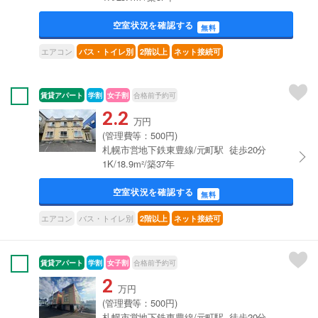
空室状況を確認する
無料
エアコン
バス・トイレ別
2階以上
ネット接続可
賃貸アパート
学割
女子割
合格前予約可
2.2
万円
(管理費等：500円)
札幌市営地下鉄東豊線/元町駅 徒歩20分
1K/18.9m²/築37年
空室状況を確認する
無料
エアコン
バス・トイレ別
2階以上
ネット接続可
賃貸アパート
学割
女子割
合格前予約可
2
万円
(管理費等：500円)
札幌市営地下鉄東豊線/元町駅 徒歩20分