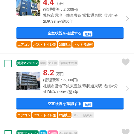
4.4
万円
(管理費等：2,000円)
札幌市営地下鉄東豊線/環状通東駅 徒歩1分
2DK/38m²/築50年
空室状況を確認する
無料
エアコン
バス・トイレ別
2階以上
ネット接続可
賃貸マンション
学割
女子割
合格前予約可
8.2
万円
(管理費等：5,000円)
札幌市営地下鉄東豊線/環状通東駅 徒歩2分
1LDK/40.15m²/築1年
空室状況を確認する
無料
ネット接続可
エアコン
バス・トイレ別
2階以上
賃貸マンション
学割
女子割
合格前予約可