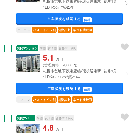
札幌市営地下鉄東豊線/環状通東駅 徒歩1分
1LDK/30m²/築20年
空室状況を確認する
無料
エアコン
バス・トイレ別
2階以上
ネット接続可
賃貸マンション
学割
女子割
合格前予約可
5.1
万円
(管理費等：4,000円)
札幌市営地下鉄東豊線/環状通東駅 徒歩1分
1LDK/35.96m²/築21年
空室状況を確認する
無料
エアコン
バス・トイレ別
2階以上
ネット接続可
賃貸アパート
学割
女子割
合格前予約可
4.8
万円