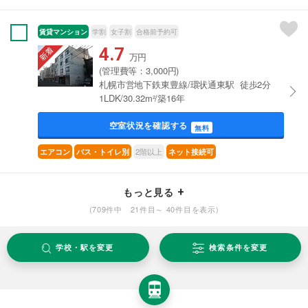
賃貸マンション
学割
女子割
合格前予約可
4.7
万円
(管理費等：3,000円)
札幌市営地下鉄東豊線/環状通東駅 徒歩2分
1LDK/30.32m²/築16年
空室状況を確認する
無料
2階以上
エアコン
バス・トイレ別
ネット接続可
もっと見る
(709件中 21件目～ 40件目を表示)
学校・駅を変更
検索条件を変更