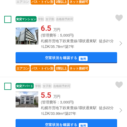
エアコン
バス・トイレ別
2階以上
ネット接続可
賃貸マンション
学割
女子割
合格前予約可
6.5
万円
(管理費等：5,000円)
札幌市営地下鉄東豊線/環状通東駅 徒歩21分
1LDK/35.78m²/築7年
空室状況を確認する
無料
エアコン
バス・トイレ別
2階以上
ネット接続可
賃貸アパート
学割
女子割
合格前予約可
5.5
万円
(管理費等：3,000円)
札幌市営地下鉄東豊線/環状通東駅 徒歩22分
1LDK/33.99m²/築27年
空室状況を確認する
無料