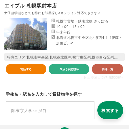
エイブル 札幌駅前本店
女子割学割などでお得にお部屋探し♪オンライン対応できます☆
札幌市営地下鉄南北線 さっぽろ
10：00～18：00
年末年始
北海道札幌市中央区北4条西4-1-4伊藤・
加藤ビル2Ｆ
得意エリア:札幌市中央区/札幌市北区/札幌市東区/札幌市白石区/札幌市豊平区/札幌市南区/札幌市西区/札幌市厚別区/札幌市手稲区/札幌市清田区
電話する
来店予約(無料)
物件一覧
国土交通大臣(7)第5338号
学校名・駅名を入力して賃貸物件を探す
検索する