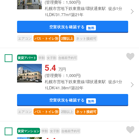
(管理費等：1,500円)
札幌市営地下鉄東豊線/環状通東駅 徒歩1分
1LDK/31.77m²/築21年
空室状況を確認する
無料
エアコン
ネット接続可
バス・トイレ別
2階以上
賃貸アパート
学割
女子割
合格前予約可
5.4
万円
(管理費等：1,000円)
札幌市営地下鉄東豊線/環状通東駅 徒歩1分
1LDK/41.38m²/築22年
空室状況を確認する
無料
エアコン
2階以上
バス・トイレ別
ネット接続可
賃貸マンション
学割
女子割
合格前予約可