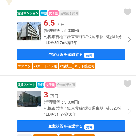
賃貸マンション
学割
女子割
合格前予約可
6.5
万円
(管理費等：5,000円)
札幌市営地下鉄東豊線/環状通東駅 徒歩16分
1LDK/35.7m²/築7年
空室状況を確認する
無料
エアコン
バス・トイレ別
2階以上
ネット接続可
賃貸アパート
学割
女子割
合格前予約可
3
万円
(管理費等：3,000円)
札幌市営地下鉄東豊線/環状通東駅 徒歩20分
1LDK/31m²/築36年
空室状況を確認する
無料