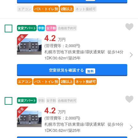
エアコン
ネット接続可
バス・トイレ別
2階以上
賃貸アパート
学割
女子割
合格前予約可
4.2
万円
(管理費等：2,000円)
札幌市営地下鉄東豊線/環状通東駅 徒歩14分
1DK/30.62m²/築25年
空室状況を確認する
無料
エアコン
バス・トイレ別
2階以上
ネット接続可
賃貸アパート
学割
女子割
合格前予約可
4.2
万円
(管理費等：2,000円)
札幌市営地下鉄東豊線/環状通東駅 徒歩16分
1DK/30.62m²/築25年