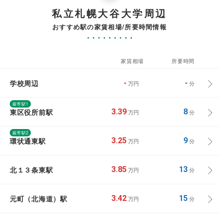
私立札幌大谷大学周辺
おすすめ駅の家賃相場/所要時間情報
家賃相場
所要時間
学校周辺
-
-
万円
分
最寄駅1
東区役所前駅
3.39
8
万円
分
最寄駅2
環状通東駅
3.25
9
万円
分
北１３条東駅
3.85
13
万円
分
元町（北海道）駅
3.42
15
万円
分