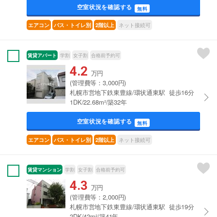
空室状況を確認する
無料
ネット接続可
エアコン
バス・トイレ別
2階以上
賃貸アパート
学割
女子割
合格前予約可
4.2
万円
(管理費等：3,000円)
札幌市営地下鉄東豊線/環状通東駅 徒歩16分
1DK/22.68m²/築32年
空室状況を確認する
無料
ネット接続可
エアコン
バス・トイレ別
2階以上
賃貸マンション
学割
女子割
合格前予約可
4.3
万円
(管理費等：2,000円)
札幌市営地下鉄東豊線/環状通東駅 徒歩19分
2DK/42m²/築41年