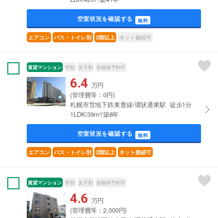
空室状況を確認する
無料
ネット接続可
エアコン
バス・トイレ別
2階以上
賃貸マンション
学割
女子割
合格前予約可
6.4
万円
(管理費等：0円)
札幌市営地下鉄東豊線/環状通東駅 徒歩1分
1LDK/39m²/築8年
空室状況を確認する
無料
エアコン
バス・トイレ別
2階以上
ネット接続可
賃貸マンション
学割
女子割
合格前予約可
4.6
万円
(管理費等：2,000円)