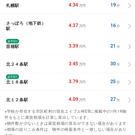
札幌駅
4.34
19
万円
分
さっぽろ（地下鉄）
4.37
16
万円
分
駅
最寄駅3
苗穂駅
3.39
21
万円
分
北２４条駅
3.45
30
万円
分
最寄駅4
北１８条駅
3.79
25
万円
分
北１２条駅
4.09
27
万円
分
※学校が存在する市区町村の現在エイブルWEBに掲載中の1R/1K物
件をもとに家賃相場を計算し算出しています。
※物件数が少ないときは家賃相場の算出ができない場合があります
※相場の絞りこみ条件は、物件の検索条件と一致しない場合があり