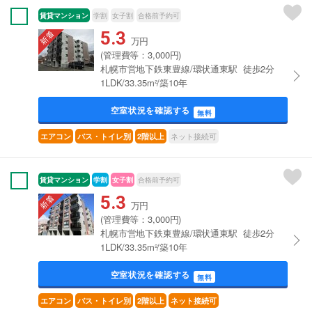
賃貸マンション
学割
女子割
合格前予約可
5.3
万円
(管理費等：3,000円)
札幌市営地下鉄東豊線/環状通東駅 徒歩2分
1LDK/33.35m²/築10年
空室状況を確認する
無料
ネット接続可
エアコン
バス・トイレ別
2階以上
賃貸マンション
学割
女子割
合格前予約可
5.3
万円
(管理費等：3,000円)
札幌市営地下鉄東豊線/環状通東駅 徒歩2分
1LDK/33.35m²/築10年
空室状況を確認する
無料
エアコン
バス・トイレ別
2階以上
ネット接続可