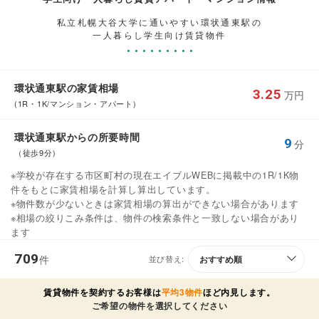
私立札幌大谷大学に通いやすい環状通東駅の
一人暮らし学生向け賃貸物件
環状通東駅の家賃相場
3.25
万円
(1R・1K/マンション・アパート)
環状通東駅からの所要時間
9
分
（徒歩9分)
※学校が存在する市区町村の現在エイブルWEBに掲載中の1R/1K物
件をもとに家賃相場を計算し算出しています。
※物件数が少ないときは家賃相場の算出ができない場合があります
※相場の絞りこみ条件は、物件の検索条件と一致しない場合があり
ます
709
件
並び替え:
賃貸物件を契約するお客様は
平均3物件
ほど内見します。
ご希望の物件を選択してください