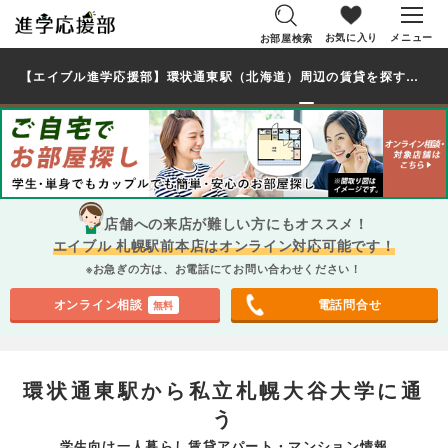
お気に入り
メニュー
お部屋検索
【エイブル進学応援部】環状通東駅（北海道）周辺の賃貸を探す｜私立札幌大谷大学学生・大学生の一人暮らし向け賃貸マンション・アパート
店舗への来店が難しい方にもオススメ！
エイブル 札幌駅前本店はオンライン対応可能です！
※お急ぎの方は、お電話にてお問い合わせください！
オンライン相談
電話問合せ
無料
環状通東駅から私立札幌大谷大学に通
う
学生向け一人暮らし賃貸アパート・マンション情報