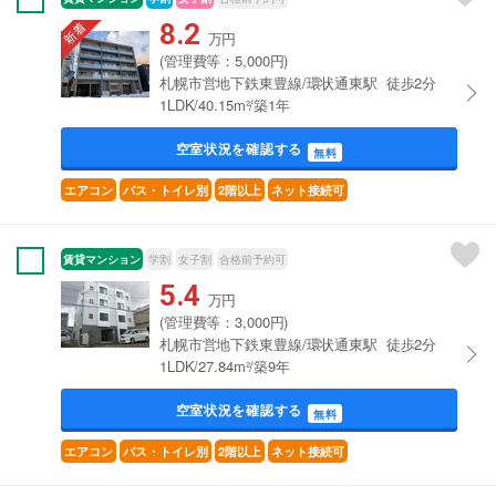
8.2
万円
(管理費等：5,000円)
札幌市営地下鉄東豊線/環状通東駅 徒歩2分
1LDK/40.15m²/築1年
空室状況を確認する
無料
エアコン
バス・トイレ別
2階以上
ネット接続可
賃貸マンション
学割
女子割
合格前予約可
5.4
万円
(管理費等：3,000円)
札幌市営地下鉄東豊線/環状通東駅 徒歩2分
1LDK/27.84m²/築9年
空室状況を確認する
無料
エアコン
バス・トイレ別
2階以上
ネット接続可