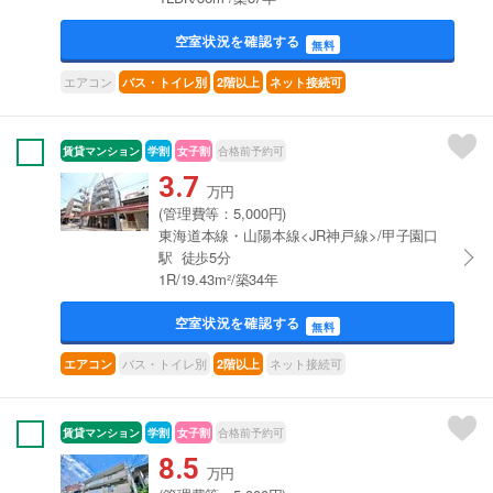
空室状況を確認する
無料
エアコン
バス・トイレ別
2階以上
ネット接続可
賃貸マンション
学割
女子割
合格前予約可
3.7
万円
(管理費等：5,000円)
東海道本線・山陽本線<JR神戸線>/甲子園口
駅 徒歩5分
1R/19.43m²/築34年
空室状況を確認する
無料
バス・トイレ別
ネット接続可
エアコン
2階以上
賃貸マンション
学割
女子割
合格前予約可
8.5
万円