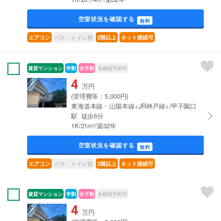
空室状況を確認する
無料
バス・トイレ別
エアコン
2階以上
ネット接続可
賃貸マンション
学割
女子割
合格前予約可
4
万円
(管理費等：5,000円)
東海道本線・山陽本線<JR神戸線>/甲子園口
駅 徒歩6分
1K/21m²/築32年
空室状況を確認する
無料
バス・トイレ別
エアコン
2階以上
ネット接続可
賃貸マンション
学割
女子割
合格前予約可
4
万円