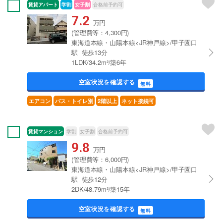
賃貸アパート
学割
女子割
合格前予約可
7.2
万円
(管理費等：4,300円)
東海道本線・山陽本線<JR神戸線>/甲子園口
駅 徒歩13分
1LDK/34.2m²/築6年
空室状況を確認する
無料
エアコン
バス・トイレ別
2階以上
ネット接続可
賃貸マンション
学割
女子割
合格前予約可
9.8
万円
(管理費等：6,000円)
東海道本線・山陽本線<JR神戸線>/甲子園口
駅 徒歩12分
2DK/48.79m²/築15年
空室状況を確認する
無料