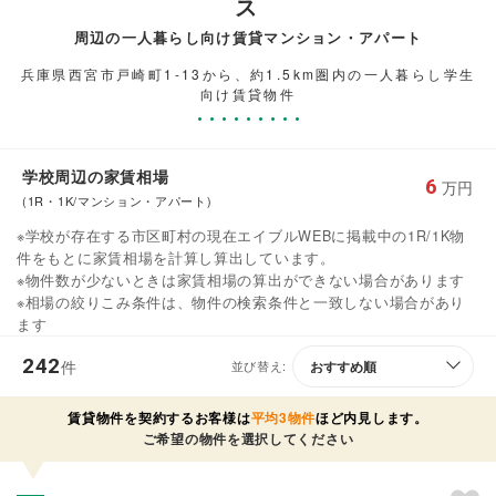
ス
周辺の一人暮らし向け賃貸マンション・アパート
兵庫県西宮市戸崎町1-13から、約1.5km圏内の一人暮らし学生
向け賃貸物件
学校周辺の家賃相場
6
万円
(1R・1K/マンション・アパート)
※学校が存在する市区町村の現在エイブルWEBに掲載中の1R/1K物
件をもとに家賃相場を計算し算出しています。
※物件数が少ないときは家賃相場の算出ができない場合があります
※相場の絞りこみ条件は、物件の検索条件と一致しない場合があり
ます
242
件
並び替え:
賃貸物件を契約するお客様は
平均3物件
ほど内見します。
ご希望の物件を選択してください