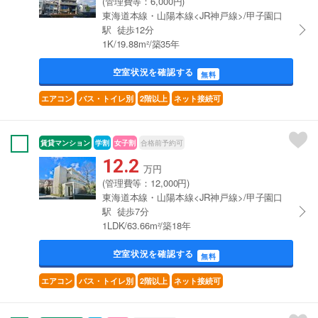
(管理費等：6,000円)
東海道本線・山陽本線<JR神戸線>/甲子園口
駅 徒歩12分
1K/19.88m²/築35年
空室状況を確認する
無料
エアコン
バス・トイレ別
2階以上
ネット接続可
賃貸マンション
学割
女子割
合格前予約可
12.2
万円
(管理費等：12,000円)
東海道本線・山陽本線<JR神戸線>/甲子園口
駅 徒歩7分
1LDK/63.66m²/築18年
空室状況を確認する
無料
エアコン
バス・トイレ別
2階以上
ネット接続可