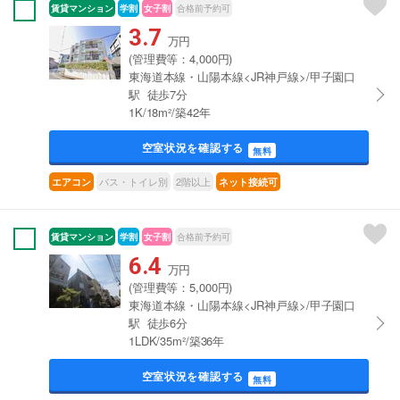
賃貸マンション
学割
女子割
合格前予約可
3.7
万円
(管理費等：4,000円)
東海道本線・山陽本線<JR神戸線>/甲子園口
駅 徒歩7分
1K/18m²/築42年
空室状況を確認する
無料
バス・トイレ別
2階以上
エアコン
ネット接続可
賃貸マンション
学割
女子割
合格前予約可
6.4
万円
(管理費等：5,000円)
東海道本線・山陽本線<JR神戸線>/甲子園口
駅 徒歩6分
1LDK/35m²/築36年
空室状況を確認する
無料