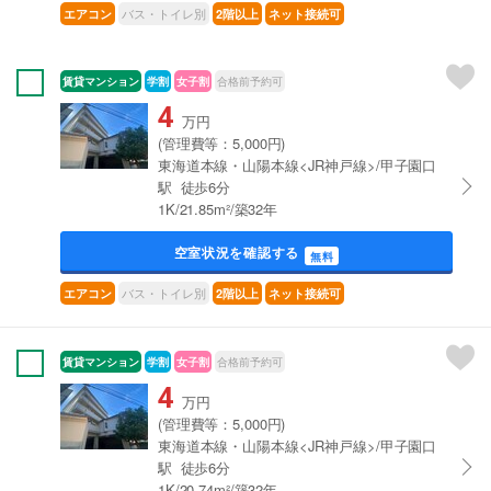
バス・トイレ別
エアコン
2階以上
ネット接続可
賃貸マンション
学割
女子割
合格前予約可
4
万円
(管理費等：5,000円)
東海道本線・山陽本線<JR神戸線>/甲子園口
駅 徒歩6分
1K/21.85m²/築32年
空室状況を確認する
無料
バス・トイレ別
エアコン
2階以上
ネット接続可
賃貸マンション
学割
女子割
合格前予約可
4
万円
(管理費等：5,000円)
東海道本線・山陽本線<JR神戸線>/甲子園口
駅 徒歩6分
1K/20.74m²/築32年