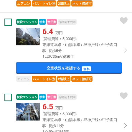
エアコン
バス・トイレ別
2階以上
ネット接続可
賃貸マンション
学割
女子割
合格前予約可
6.4
万円
(管理費等：5,000円)
東海道本線・山陽本線<JR神戸線>/甲子園口
駅 徒歩6分
1LDK/35m²/築36年
空室状況を確認する
無料
エアコン
バス・トイレ別
2階以上
ネット接続可
賃貸マンション
学割
女子割
合格前予約可
6.5
万円
(管理費等：5,000円)
東海道本線・山陽本線<JR神戸線>/甲子園口
駅 徒歩11分
1K/40m²/築35年