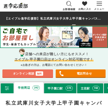
お気に入り
メニュー
お部屋検索
【エイブル進学応援部】私立武庫川女子大学上甲子園キャンパス（兵庫県）の学生・大学生に人気の駅・エリアから、一人暮らし向け賃貸マンション・アパートのお部屋を探す
店舗への来店が難しい方にもオススメ！
エイブル 甲子園口店はオンライン対応可能です！
※お急ぎの方は、お電話にてお問い合わせください！
オンライン相談
電話問合せ
無料
学校周辺
甲子園口駅
立花駅
242
375
743
私立武庫川女子大学上甲子園キャンパ