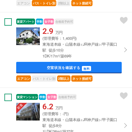
エアコン
2階以上
バス・トイレ別
ネット接続可
賃貸アパート
学割
女子割
合格前予約可
2.9
万円
(管理費等：1,400円)
東海道本線・山陽本線<JR神戸線>/甲子園口
駅 徒歩10分
1DK/17m²/築69年
空室状況を確認する
無料
バス・トイレ別
エアコン
2階以上
ネット接続可
賃貸マンション
学割
女子割
合格前予約可
6.2
万円
(管理費等：-円)
東海道本線・山陽本線<JR神戸線>/甲子園口
駅 徒歩8分
1LDK/36m²/築37年