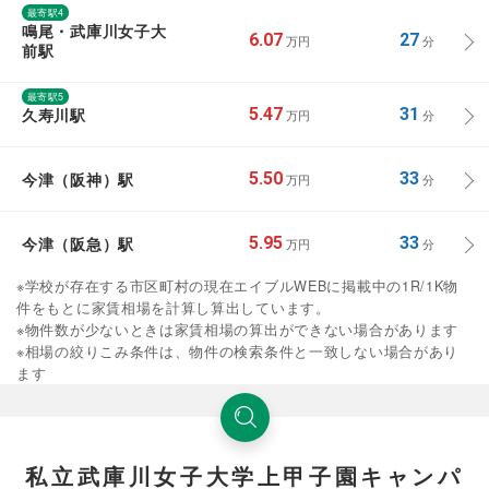
最寄駅4
鳴尾・武庫川女子大
6.07
27
万円
分
前駅
最寄駅5
久寿川駅
5.47
31
万円
分
今津（阪神）駅
5.50
33
万円
分
今津（阪急）駅
5.95
33
万円
分
※学校が存在する市区町村の現在エイブルWEBに掲載中の1R/1K物
件をもとに家賃相場を計算し算出しています。
※物件数が少ないときは家賃相場の算出ができない場合があります
※相場の絞りこみ条件は、物件の検索条件と一致しない場合があり
ます
私立武庫川女子大学上甲子園キャンパ