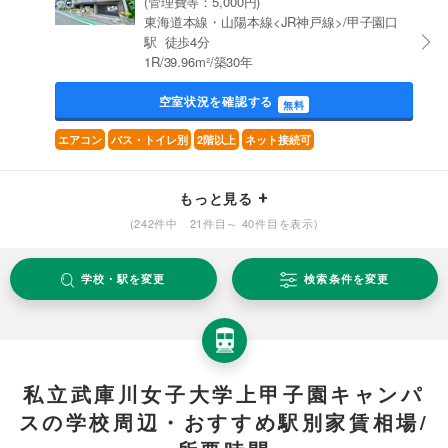
(管理費等：5,000円)
東海道本線・山陽本線<JR神戸線>/甲子園口
駅 徒歩4分
1R/39.96m²/築30年
空室状況を確認する
無料
エアコン
バス・トイレ別
2階以上
ネット接続可
もっと見る
(242件中 21件目～ 40件目を表示)
学校・駅を変更
検索条件を変更
私立武庫川女子大学上甲子園キャンパ
スの学校周辺・おすすめ駅別家賃相場/