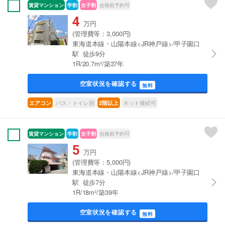
賃貸マンション
学割
女子割
合格前予約可
4
万円
(管理費等：3,000円)
東海道本線・山陽本線<JR神戸線>/甲子園口
駅 徒歩9分
1R/20.7m²/築37年
空室状況を確認する
無料
バス・トイレ別
ネット接続可
エアコン
2階以上
賃貸マンション
学割
女子割
合格前予約可
5
万円
(管理費等：5,000円)
東海道本線・山陽本線<JR神戸線>/甲子園口
駅 徒歩7分
1R/18m²/築39年
空室状況を確認する
無料