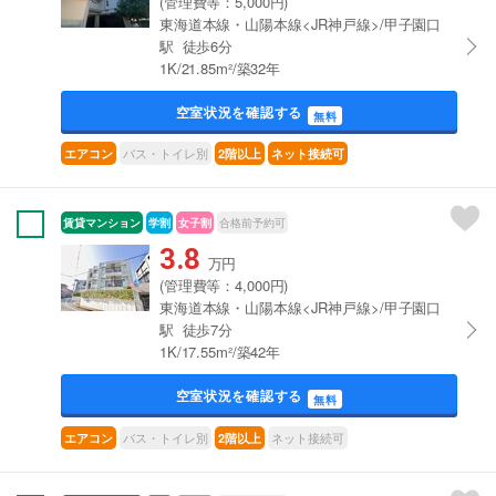
(管理費等：5,000円)
東海道本線・山陽本線<JR神戸線>/甲子園口
駅 徒歩6分
1K/21.85m²/築32年
空室状況を確認する
無料
バス・トイレ別
エアコン
2階以上
ネット接続可
賃貸マンション
学割
女子割
合格前予約可
3.8
万円
(管理費等：4,000円)
東海道本線・山陽本線<JR神戸線>/甲子園口
駅 徒歩7分
1K/17.55m²/築42年
空室状況を確認する
無料
バス・トイレ別
ネット接続可
エアコン
2階以上