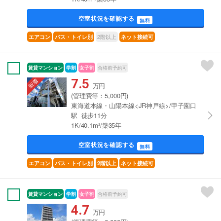
空室状況を確認する
無料
2階以上
エアコン
バス・トイレ別
ネット接続可
賃貸マンション
学割
女子割
合格前予約可
7.5
万円
(管理費等：5,000円)
東海道本線・山陽本線<JR神戸線>/甲子園口
駅 徒歩11分
1K/40.1m²/築35年
空室状況を確認する
無料
エアコン
バス・トイレ別
2階以上
ネット接続可
賃貸マンション
学割
女子割
合格前予約可
4.7
万円