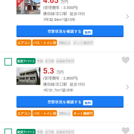
4.65
万円
(管理費等：3,500円)
播但線/京口駅 徒歩13分
1R/32.94m²/築13年
空室状況を確認する
無料
2階以上
ネット接続可
エアコン
バス・トイレ別
賃貸アパート
学割
女子割
合格前予約可
5.3
万円
(管理費等：2,800円)
播但線/京口駅 徒歩13分
1K/31.7m²/築15年
空室状況を確認する
無料
2階以上
エアコン
バス・トイレ別
ネット接続可
賃貸アパート
学割
女子割
合格前予約可