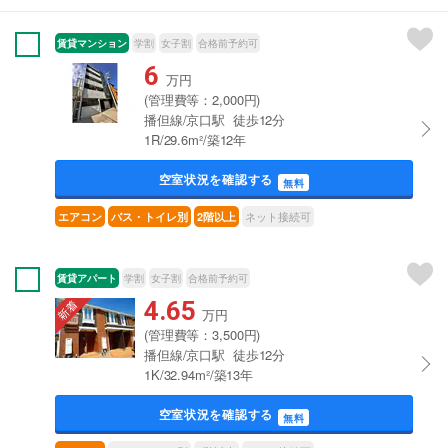
賃貸マンション
学割
女子割
合格前予約可
6
万円
(管理費等：2,000円)
播但線/京口駅 徒歩12分
1R/29.6m²/築12年
空室状況を確認する
無料
ネット接続可
エアコン
バス・トイレ別
2階以上
賃貸アパート
学割
女子割
合格前予約可
4.65
万円
(管理費等：3,500円)
播但線/京口駅 徒歩12分
1K/32.94m²/築13年
空室状況を確認する
無料