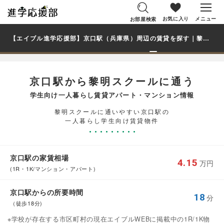
お気に入り
メニュー
お部屋検索
【エイブル進学応援部】京口駅（兵庫県）周辺の賃貸を探す｜黎明スクール学生・大学生の一人暮らし向け賃貸マンション・アパート
京口駅から黎明スクールに通う
学生向け一人暮らし賃貸アパート・マンション情報
黎明スクールに通いやすい京口駅の
一人暮らし学生向け賃貸物件
京口駅の家賃相場
4.15
万円
(1R・1K/マンション・アパート)
京口駅からの所要時間
18
分
（徒歩18分)
※学校が存在する市区町村の現在エイブルWEBに掲載中の1R/1K物