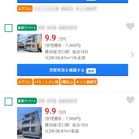
バス・トイレ別
2階以上
ネット接続可
エアコン
賃貸アパート
学割
女子割
合格前予約可
9.9
万円
(管理費等：7,000円)
播但線/京口駅 徒歩13分
1LDK/39.87m²/1年未満
空室状況を確認する
無料
エアコン
バス・トイレ別
2階以上
ネット接続可
賃貸アパート
学割
女子割
合格前予約可
9.9
万円
(管理費等：7,000円)
播但線/京口駅 徒歩13分
1LDK/39.87m²/新築