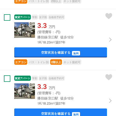
バス・トイレ別
2階以上
ネット接続可
エアコン
賃貸アパート
学割
女子割
合格前予約可
3.3
万円
(管理費等：-円)
播但線/京口駅 徒歩12分
1K/18.23m²/築37年
空室状況を確認する
無料
バス・トイレ別
ネット接続可
エアコン
2階以上
賃貸アパート
学割
女子割
合格前予約可
3.3
万円
(管理費等：-円)
播但線/京口駅 徒歩12分
1K/18.23m²/築37年
空室状況を確認する
無料