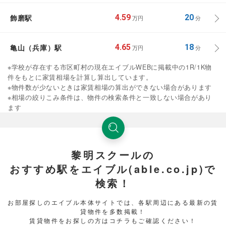
飾磨駅
4.59
20
万円
分
亀山（兵庫）駅
4.65
18
万円
分
※学校が存在する市区町村の現在エイブルWEBに掲載中の1R/1K物
件をもとに家賃相場を計算し算出しています。
※物件数が少ないときは家賃相場の算出ができない場合があります
※相場の絞りこみ条件は、物件の検索条件と一致しない場合があり
ます
黎明スクールの
おすすめ駅をエイブル(able.co.jp)で
検索！
お部屋探しのエイブル本体サイトでは、各駅周辺にある最新の賃
貸物件を多数掲載！
賃貸物件をお探しの方はコチラもご確認ください！