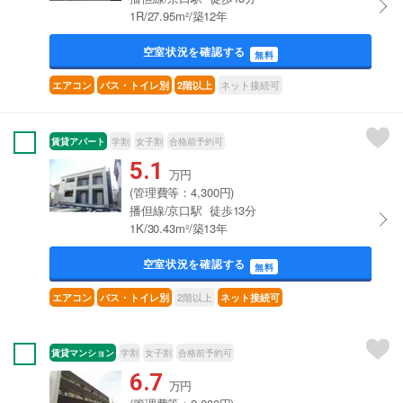
1R/27.95m²/築12年
空室状況を確認する
無料
ネット接続可
エアコン
バス・トイレ別
2階以上
賃貸アパート
学割
女子割
合格前予約可
5.1
万円
(管理費等：4,300円)
播但線/京口駅 徒歩13分
1K/30.43m²/築13年
空室状況を確認する
無料
2階以上
エアコン
バス・トイレ別
ネット接続可
賃貸マンション
学割
女子割
合格前予約可
6.7
万円