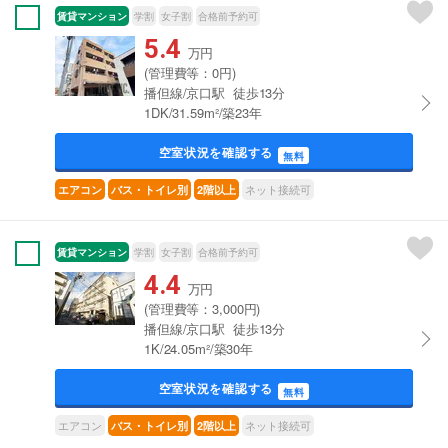
賃貸マンション
学割
女子割
合格前予約可
5.4
万円
(管理費等：0円)
播但線/京口駅 徒歩13分
1DK/31.59m²/築23年
空室状況を確認する
無料
ネット接続可
エアコン
バス・トイレ別
2階以上
賃貸マンション
学割
女子割
合格前予約可
4.4
万円
(管理費等：3,000円)
播但線/京口駅 徒歩13分
1K/24.05m²/築30年
空室状況を確認する
無料
エアコン
ネット接続可
バス・トイレ別
2階以上