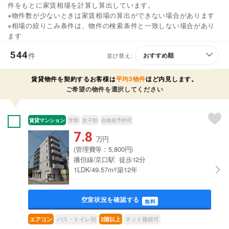
件をもとに家賃相場を計算し算出しています。
※物件数が少ないときは家賃相場の算出ができない場合があります
※相場の絞りこみ条件は、物件の検索条件と一致しない場合があり
ます
544
件
並び替え:
賃貸物件を契約するお客様は
平均3物件
ほど内見します。
ご希望の物件を選択してください
賃貸マンション
学割
女子割
合格前予約可
7.8
万円
(管理費等：5,800円)
播但線/京口駅 徒歩12分
1LDK/49.57m²/築12年
空室状況を確認する
無料
バス・トイレ別
ネット接続可
エアコン
2階以上