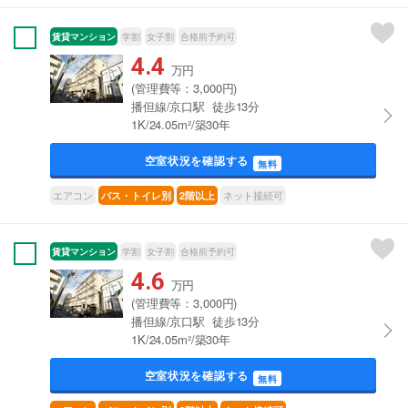
賃貸マンション
学割
女子割
合格前予約可
4.4
万円
(管理費等：3,000円)
播但線/京口駅 徒歩13分
1K/24.05m²/築30年
空室状況を確認する
無料
エアコン
ネット接続可
バス・トイレ別
2階以上
賃貸マンション
学割
女子割
合格前予約可
4.6
万円
(管理費等：3,000円)
播但線/京口駅 徒歩13分
1K/24.05m²/築30年
空室状況を確認する
無料