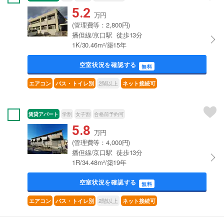
5.2
万円
(管理費等：2,800円)
播但線/京口駅 徒歩13分
1K/30.46m²/築15年
空室状況を確認する
無料
2階以上
エアコン
バス・トイレ別
ネット接続可
賃貸アパート
学割
女子割
合格前予約可
5.8
万円
(管理費等：4,000円)
播但線/京口駅 徒歩13分
1R/34.48m²/築19年
空室状況を確認する
無料
2階以上
エアコン
バス・トイレ別
ネット接続可