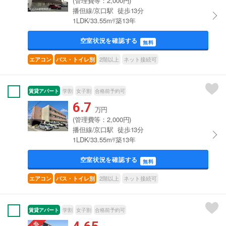
(管理費等：2,000円)
播但線/京口駅 徒歩13分
1LDK/33.55m²/築13年
空室状況を確認する
無料
2階以上
ネット接続可
エアコン
バス・トイレ別
賃貸アパート
学割
女子割
合格前予約可
6.7
万円
(管理費等：2,000円)
播但線/京口駅 徒歩13分
1LDK/33.55m²/築13年
空室状況を確認する
無料
2階以上
ネット接続可
エアコン
バス・トイレ別
賃貸アパート
学割
女子割
合格前予約可