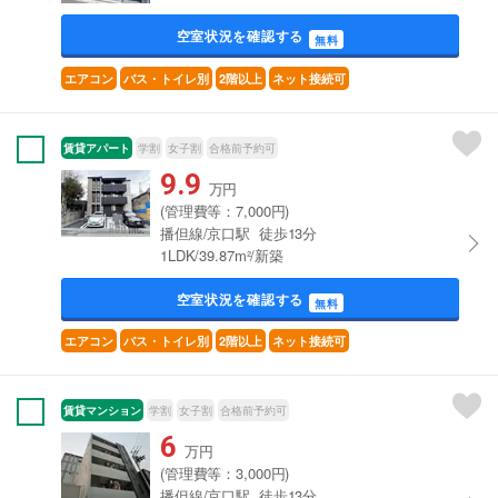
空室状況を確認する
無料
エアコン
バス・トイレ別
2階以上
ネット接続可
賃貸アパート
学割
女子割
合格前予約可
9.9
万円
(管理費等：7,000円)
播但線/京口駅 徒歩13分
1LDK/39.87m²/新築
空室状況を確認する
無料
エアコン
バス・トイレ別
2階以上
ネット接続可
賃貸マンション
学割
女子割
合格前予約可
6
万円
(管理費等：3,000円)
播但線/京口駅 徒歩13分