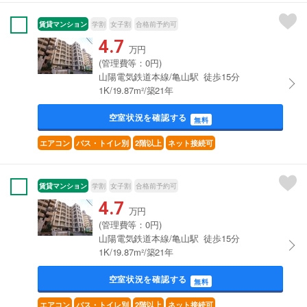
賃貸マンション
学割
女子割
合格前予約可
4.7
万円
(管理費等：0円)
山陽電気鉄道本線/亀山駅 徒歩15分
1K/19.87m²/築21年
空室状況を確認する
無料
エアコン
バス・トイレ別
2階以上
ネット接続可
賃貸マンション
学割
女子割
合格前予約可
4.7
万円
(管理費等：0円)
山陽電気鉄道本線/亀山駅 徒歩15分
1K/19.87m²/築21年
空室状況を確認する
無料
エアコン
バス・トイレ別
2階以上
ネット接続可