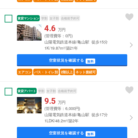
賃貸マンション
学割
女子割
合格前予約可
4.6
万円
(管理費等：0円)
山陽電気鉄道本線/亀山駅 徒歩15分
1K/19.87m²/築21年
空室状況を確認する
無料
エアコン
バス・トイレ別
2階以上
ネット接続可
賃貸アパート
学割
女子割
合格前予約可
9.5
万円
(管理費等：6,000円)
山陽電気鉄道本線/亀山駅 徒歩17分
1LDK/48.2m²/築2年
空室状況を確認する
無料