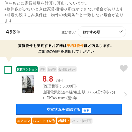
件をもとに家賃相場を計算し算出しています。
※物件数が少ないときは家賃相場の算出ができない場合があります
※相場の絞りこみ条件は、物件の検索条件と一致しない場合があり
ます
493
件
並び替え:
賃貸物件を契約するお客様は
平均3物件
ほど内見します。
ご希望の物件を選択してください
賃貸マンション
学割
女子割
合格前予約可
8.8
万円
(管理費等：5,000円)
山陽電気鉄道本線/亀山駅 バス4分:停歩7分
1LDK/45.81m²/築9年
空室状況を確認する
無料
ネット接続可
エアコン
バス・トイレ別
2階以上