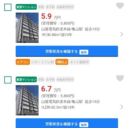
賃貸マンション
学割
女子割
合格前予約可
5.9
万円
(管理費等：5,800円)
山陽電気鉄道本線/亀山駅 徒歩13分
1K/30.96m²/築13年
空室状況を確認する
無料
バス・トイレ別
ネット接続可
エアコン
2階以上
賃貸マンション
学割
女子割
合格前予約可
6.7
万円
(管理費等：5,800円)
山陽電気鉄道本線/亀山駅 徒歩13分
1LDK/42.3m²/築13年
空室状況を確認する
無料