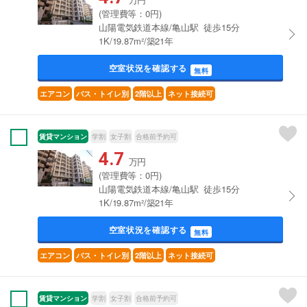
(管理費等：0円)
山陽電気鉄道本線/亀山駅 徒歩15分
1K/19.87m²/築21年
空室状況を確認する
無料
エアコン
バス・トイレ別
2階以上
ネット接続可
賃貸マンション
学割
女子割
合格前予約可
4.7
万円
(管理費等：0円)
山陽電気鉄道本線/亀山駅 徒歩15分
1K/19.87m²/築21年
空室状況を確認する
無料
エアコン
バス・トイレ別
2階以上
ネット接続可
賃貸マンション
学割
女子割
合格前予約可