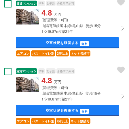
賃貸マンション
学割
女子割
合格前予約可
4.8
万円
(管理費等：0円)
山陽電気鉄道本線/亀山駅 徒歩15分
1K/19.87m²/築21年
空室状況を確認する
無料
エアコン
バス・トイレ別
2階以上
ネット接続可
賃貸マンション
学割
女子割
合格前予約可
4.8
万円
(管理費等：0円)
山陽電気鉄道本線/亀山駅 徒歩15分
1K/19.87m²/築21年
空室状況を確認する
無料
エアコン
バス・トイレ別
2階以上
ネット接続可