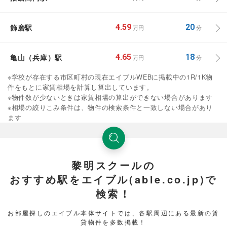
飾磨駅
4.59
20
万円
分
亀山（兵庫）駅
4.65
18
万円
分
※学校が存在する市区町村の現在エイブルWEBに掲載中の1R/1K物
件をもとに家賃相場を計算し算出しています。
※物件数が少ないときは家賃相場の算出ができない場合があります
※相場の絞りこみ条件は、物件の検索条件と一致しない場合があり
ます
黎明スクールの
おすすめ駅をエイブル(able.co.jp)で
検索！
お部屋探しのエイブル本体サイトでは、各駅周辺にある最新の賃
貸物件を多数掲載！