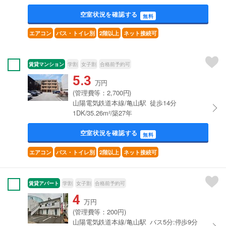
空室状況を確認する
無料
エアコン
バス・トイレ別
2階以上
ネット接続可
賃貸マンション
学割
女子割
合格前予約可
5.3
万円
(管理費等：2,700円)
山陽電気鉄道本線/亀山駅 徒歩14分
1DK/35.26m²/築27年
空室状況を確認する
無料
エアコン
バス・トイレ別
2階以上
ネット接続可
賃貸アパート
学割
女子割
合格前予約可
4
万円
(管理費等：200円)
山陽電気鉄道本線/亀山駅 バス5分:停歩9分