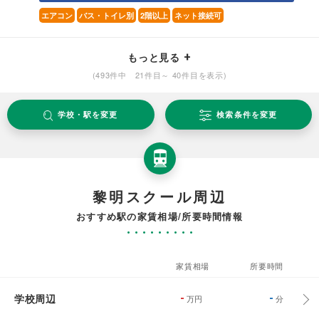
エアコン
バス・トイレ別
2階以上
ネット接続可
もっと見る
(493件中 21件目～ 40件目を表示)
学校・駅を変更
検索条件を変更
黎明スクール周辺
おすすめ駅の家賃相場/所要時間情報
家賃相場
所要時間
学校周辺
-
-
万円
分