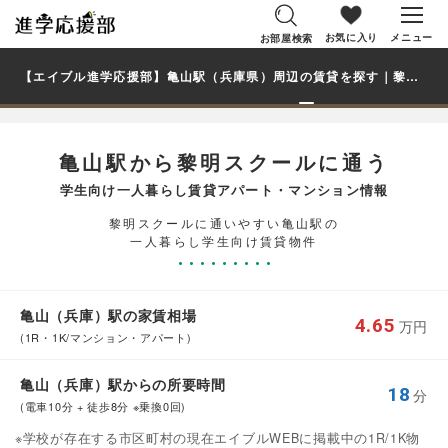
お気に入り
メニュー
お部屋検索
【エイブル進学応援部】亀山駅（兵庫県）周辺の賃貸を探す｜黎明スクール学生・大学生の一人暮らし向け賃貸マンション・アパート
亀山駅から黎明スクールに通う
学生向け一人暮らし賃貸アパート・マンション情報
黎明スクールに通いやすい亀山駅の
一人暮らし学生向け賃貸物件
亀山（兵庫）駅の家賃相場
4.65
万円
(1R・1K/マンション・アパート)
亀山（兵庫）駅からの所要時間
18
分
(電車10分 + 徒歩8分 ※乗換0回)
※学校が存在する市区町村の現在エイブルWEBに掲載中の1R/1K物