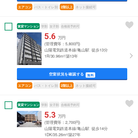
バス・トイレ別
ネット接続可
エアコン
2階以上
賃貸マンション
学割
女子割
合格前予約可
5.6
万円
(管理費等：5,800円)
山陽電気鉄道本線/亀山駅 徒歩13分
1R/30.96m²/築13年
空室状況を確認する
無料
バス・トイレ別
ネット接続可
エアコン
2階以上
賃貸マンション
学割
女子割
合格前予約可
5.3
万円
(管理費等：2,700円)
山陽電気鉄道本線/亀山駅 徒歩14分
1DK/35.26m²/築27年