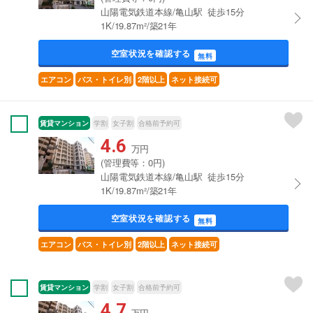
山陽電気鉄道本線/亀山駅 徒歩15分
1K/19.87m²/築21年
空室状況を確認する
無料
エアコン
バス・トイレ別
2階以上
ネット接続可
賃貸マンション
学割
女子割
合格前予約可
4.6
万円
(管理費等：0円)
山陽電気鉄道本線/亀山駅 徒歩15分
1K/19.87m²/築21年
空室状況を確認する
無料
エアコン
バス・トイレ別
2階以上
ネット接続可
賃貸マンション
学割
女子割
合格前予約可
4.7
万円