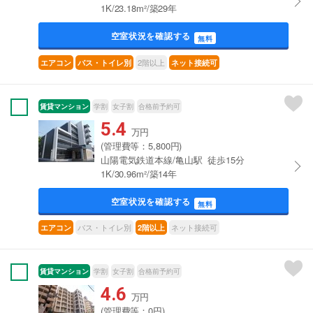
1K/23.18m²/築29年
空室状況を確認する
無料
2階以上
エアコン
バス・トイレ別
ネット接続可
賃貸マンション
学割
女子割
合格前予約可
5.4
万円
(管理費等：5,800円)
山陽電気鉄道本線/亀山駅 徒歩15分
1K/30.96m²/築14年
空室状況を確認する
無料
バス・トイレ別
ネット接続可
エアコン
2階以上
賃貸マンション
学割
女子割
合格前予約可
4.6
万円
(管理費等：0円)