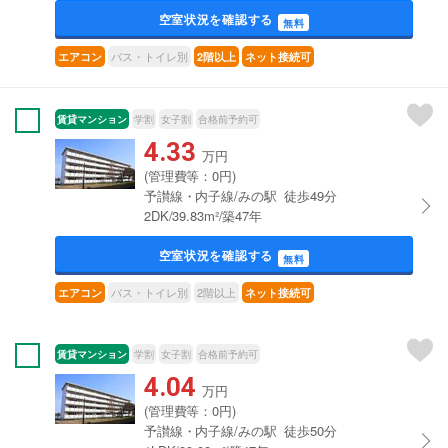
空室状況を確認する
無料
バス・トイレ別
エアコン
2階以上
ネット接続可
賃貸マンション
学割
女子割
合格前予約可
4.33
万円
(管理費等：0円)
予讃線・内子線/みの駅 徒歩49分
2DK/39.83m²/築47年
空室状況を確認する
無料
バス・トイレ別
2階以上
エアコン
ネット接続可
賃貸マンション
学割
女子割
合格前予約可
4.04
万円
(管理費等：0円)
予讃線・内子線/みの駅 徒歩50分