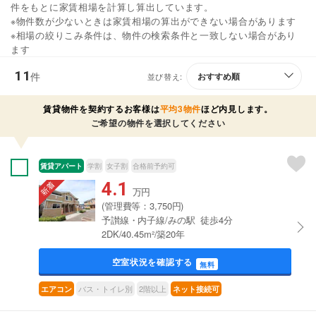
件をもとに家賃相場を計算し算出しています。
※物件数が少ないときは家賃相場の算出ができない場合があります
※相場の絞りこみ条件は、物件の検索条件と一致しない場合があり
ます
11
件
並び替え:
賃貸物件を契約するお客様は
平均3物件
ほど内見します。
ご希望の物件を選択してください
賃貸アパート
学割
女子割
合格前予約可
4.1
万円
(管理費等：3,750円)
予讃線・内子線/みの駅 徒歩4分
2DK/40.45m²/築20年
空室状況を確認する
無料
バス・トイレ別
2階以上
エアコン
ネット接続可