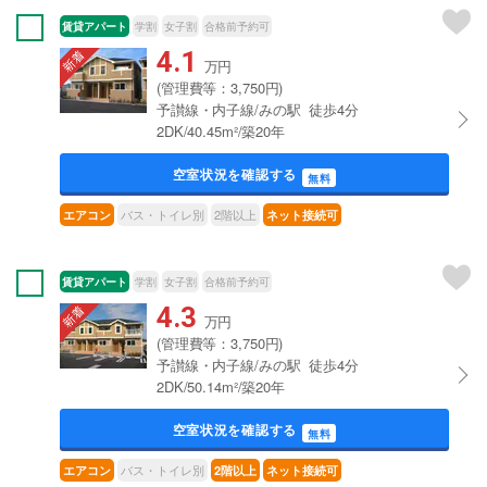
賃貸アパート
学割
女子割
合格前予約可
4.1
万円
(管理費等：3,750円)
予讃線・内子線/みの駅 徒歩4分
2DK/40.45m²/築20年
空室状況を確認する
無料
バス・トイレ別
2階以上
エアコン
ネット接続可
賃貸アパート
学割
女子割
合格前予約可
4.3
万円
(管理費等：3,750円)
予讃線・内子線/みの駅 徒歩4分
2DK/50.14m²/築20年
空室状況を確認する
無料
バス・トイレ別
エアコン
2階以上
ネット接続可