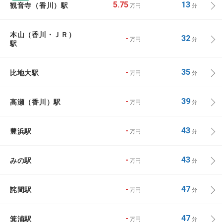
観音寺（香川）駅
5.75
13
万円
分
本山（香川・ＪＲ）
-
32
万円
分
駅
比地大駅
-
35
万円
分
高瀬（香川）駅
-
39
万円
分
豊浜駅
-
43
万円
分
みの駅
-
43
万円
分
詫間駅
-
47
万円
分
箕浦駅
-
47
万円
分