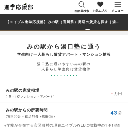
お気に入り
メニュー
お部屋検索
【エイブル進学応援部】みの駅（香川県）周辺の賃貸を探す｜湯口塾学生・大学生の一人暮らし向け賃貸マンション・アパート
みの駅から湯口塾に通う
学生向け一人暮らし賃貸アパート・マンション情報
湯口塾に通いやすいみの駅の
一人暮らし学生向け賃貸物件
みの駅の家賃相場
-
万円
(1R・1K/マンション・アパート)
みの駅からの所要時間
43
分
(電車30分 + 徒歩13分 ※乗換0回)
※学校が存在する市区町村の現在エイブルWEBに掲載中の1R/1K物