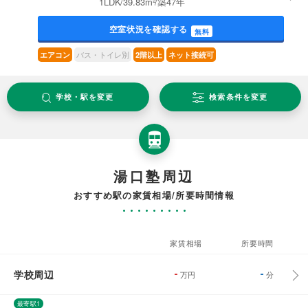
1LDK/39.83m²/築47年
空室状況を確認する
無料
バス・トイレ別
エアコン
2階以上
ネット接続可
学校・駅を変更
検索条件を変更
湯口塾周辺
おすすめ駅の家賃相場/所要時間情報
家賃相場
所要時間
学校周辺
-
-
万円
分
最寄駅1