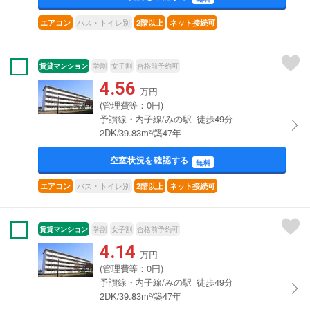
バス・トイレ別
エアコン
2階以上
ネット接続可
賃貸マンション
学割
女子割
合格前予約可
4.56
万円
(管理費等：0円)
予讃線・内子線/みの駅 徒歩49分
2DK/39.83m²/築47年
空室状況を確認する
無料
バス・トイレ別
エアコン
2階以上
ネット接続可
賃貸マンション
学割
女子割
合格前予約可
4.14
万円
(管理費等：0円)
予讃線・内子線/みの駅 徒歩49分
2DK/39.83m²/築47年