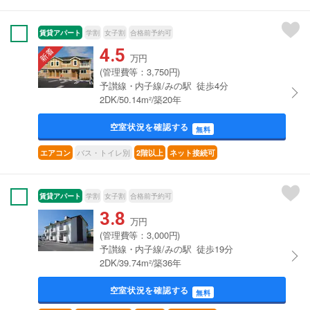
賃貸アパート
学割
女子割
合格前予約可
4.5
万円
(管理費等：3,750円)
予讃線・内子線/みの駅 徒歩4分
2DK/50.14m²/築20年
空室状況を確認する
無料
バス・トイレ別
エアコン
2階以上
ネット接続可
賃貸アパート
学割
女子割
合格前予約可
3.8
万円
(管理費等：3,000円)
予讃線・内子線/みの駅 徒歩19分
2DK/39.74m²/築36年
空室状況を確認する
無料