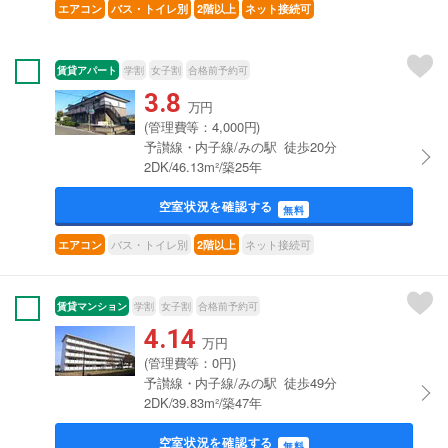
エアコン
バス・トイレ別
2階以上
ネット接続可
賃貸アパート
学割
女子割
合格前予約可
3.8
万円
(管理費等：4,000円)
予讃線・内子線/みの駅 徒歩20分
2DK/46.13m²/築25年
空室状況を確認する
無料
バス・トイレ別
ネット接続可
エアコン
2階以上
賃貸マンション
学割
女子割
合格前予約可
4.14
万円
(管理費等：0円)
予讃線・内子線/みの駅 徒歩49分
2DK/39.83m²/築47年
空室状況を確認する
無料