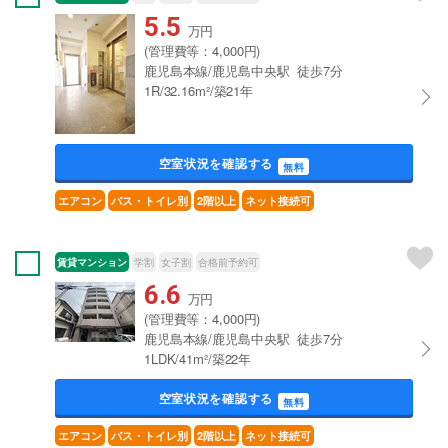
5.5
万円
(管理費等：4,000円)
鹿児島本線/鹿児島中央駅 徒歩7分
1R/32.16m²/築21年
空室状況を確認する
無料
エアコン
バス・トイレ別
2階以上
ネット接続可
賃貸マンション
学割
女子割
合格前予約可
6.6
万円
(管理費等：4,000円)
鹿児島本線/鹿児島中央駅 徒歩7分
1LDK/41m²/築22年
空室状況を確認する
無料
エアコン
バス・トイレ別
2階以上
ネット接続可