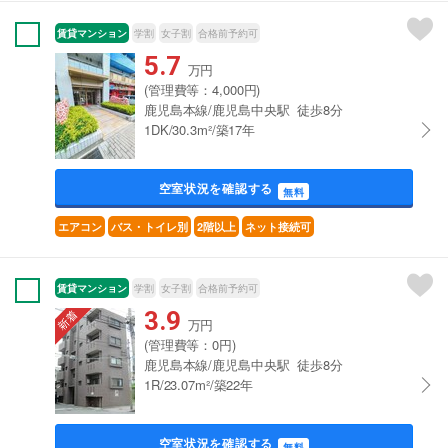
賃貸マンション
学割
女子割
合格前予約可
5.7
万円
(管理費等：4,000円)
鹿児島本線/鹿児島中央駅 徒歩8分
1DK/30.3m²/築17年
空室状況を確認する
無料
エアコン
バス・トイレ別
2階以上
ネット接続可
賃貸マンション
学割
女子割
合格前予約可
3.9
万円
(管理費等：0円)
鹿児島本線/鹿児島中央駅 徒歩8分
1R/23.07m²/築22年
空室状況を確認する
無料