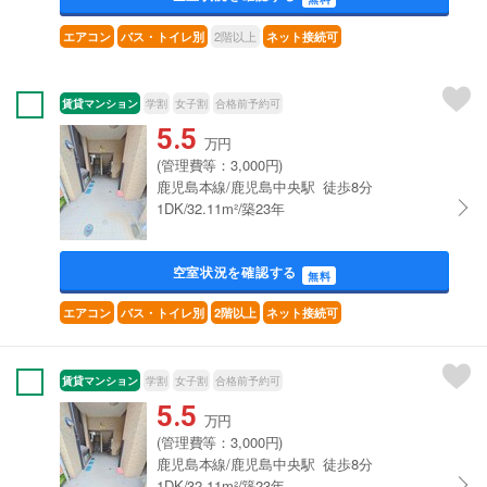
2階以上
エアコン
バス・トイレ別
ネット接続可
賃貸マンション
学割
女子割
合格前予約可
5.5
万円
(管理費等：3,000円)
鹿児島本線/鹿児島中央駅 徒歩8分
1DK/32.11m²/築23年
空室状況を確認する
無料
エアコン
バス・トイレ別
2階以上
ネット接続可
賃貸マンション
学割
女子割
合格前予約可
5.5
万円
(管理費等：3,000円)
鹿児島本線/鹿児島中央駅 徒歩8分
1DK/32.11m²/築23年