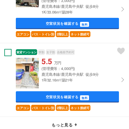
(管理費等：3,000円)
鹿児島本線/鹿児島中央駅 徒歩8分
1K/33.06m²/築28年
空室状況を確認する
無料
エアコン
バス・トイレ別
2階以上
ネット接続可
賃貸マンション
学割
女子割
合格前予約可
5.5
万円
(管理費等：4,000円)
鹿児島本線/鹿児島中央駅 徒歩9分
1R/32.16m²/築21年
空室状況を確認する
無料
エアコン
バス・トイレ別
2階以上
ネット接続可
もっと見る