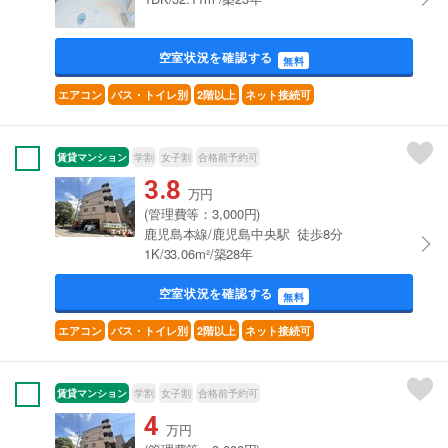
空室状況を確認する
無料
エアコン
バス・トイレ別
2階以上
ネット接続可
賃貸マンション
学割
女子割
合格前予約可
3.8
万円
(管理費等：3,000円)
鹿児島本線/鹿児島中央駅 徒歩8分
1K/33.06m²/築28年
空室状況を確認する
無料
エアコン
バス・トイレ別
2階以上
ネット接続可
賃貸マンション
学割
女子割
合格前予約可
4
万円