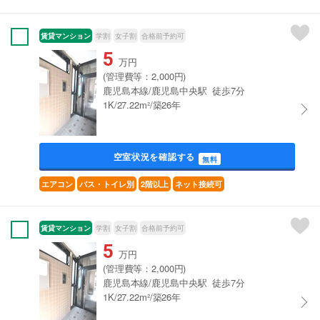
賃貸マンション
学割
女子割
合格前予約可
5
万円
(管理費等：2,000円)
鹿児島本線/鹿児島中央駅 徒歩7分
1K/27.22m²/築26年
空室状況を確認する
無料
エアコン
バス・トイレ別
2階以上
ネット接続可
賃貸マンション
学割
女子割
合格前予約可
5
万円
(管理費等：2,000円)
鹿児島本線/鹿児島中央駅 徒歩7分
1K/27.22m²/築26年