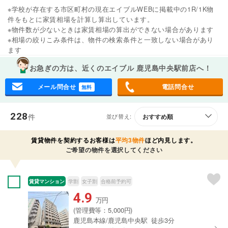
※学校が存在する市区町村の現在エイブルWEBに掲載中の1R/1K物
件をもとに家賃相場を計算し算出しています。
※物件数が少ないときは家賃相場の算出ができない場合があります
※相場の絞りこみ条件は、物件の検索条件と一致しない場合があり
ます
お急ぎの方は、近くのエイブル 鹿児島中央駅前店へ！
メール問合せ
電話問合せ
無料
228
件
並び替え:
賃貸物件を契約するお客様は
平均3物件
ほど内見します。
ご希望の物件を選択してください
賃貸マンション
学割
女子割
合格前予約可
4.9
万円
(管理費等：5,000円)
鹿児島本線/鹿児島中央駅 徒歩3分