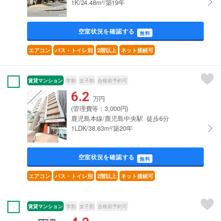
1K/24.48m²/築19年
空室状況を確認する
無料
エアコン
バス・トイレ別
2階以上
ネット接続可
賃貸マンション
学割
女子割
合格前予約可
6.2
万円
(管理費等：3,000円)
鹿児島本線/鹿児島中央駅 徒歩6分
1LDK/38.63m²/築20年
空室状況を確認する
無料
エアコン
バス・トイレ別
2階以上
ネット接続可
賃貸マンション
学割
女子割
合格前予約可