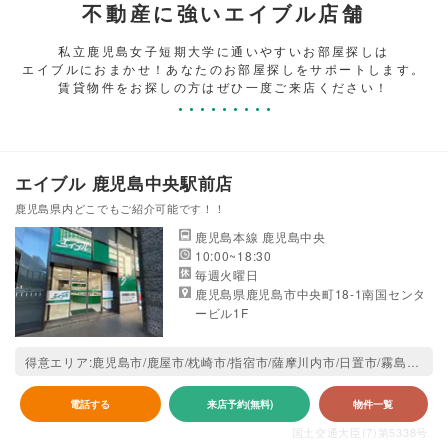
不動産に強いエイブル店舗
私立鹿児島女子短期大学に通いやすいお部屋探しは
エイブルにおまかせ！あなたのお部屋探しをサポートします。
賃貸物件をお探しの方はぜひ一度ご来店ください！
エイブル 鹿児島中央駅前店
鹿児島県内どこでもご紹介可能です！！
鹿児島本線 鹿児島中央
10:00~18:30
毎週火曜日
鹿児島県鹿児島市中央町18-1南国センタ
ービル1F
得意エリア:鹿児島市/鹿屋市/枕崎市/指宿市/薩摩川内市/日置市/霧島市/南さつま市/南九州市/姶良市
電話する
来店予約(無料)
物件一覧
国土交通大臣(7)第5338号