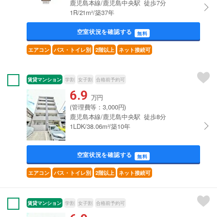
鹿児島本線/鹿児島中央駅 徒歩7分
1R/21m²/築37年
空室状況を確認する
無料
エアコン
バス・トイレ別
2階以上
ネット接続可
賃貸マンション
学割
女子割
合格前予約可
6.9
万円
(管理費等：3,000円)
鹿児島本線/鹿児島中央駅 徒歩8分
1LDK/38.06m²/築10年
空室状況を確認する
無料
エアコン
バス・トイレ別
2階以上
ネット接続可
賃貸マンション
学割
女子割
合格前予約可