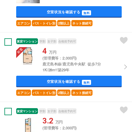
空室状況を確認する
無料
エアコン
バス・トイレ別
2階以上
ネット接続可
賃貸マンション
学割
女子割
合格前予約可
4
万円
(管理費等：2,000円)
鹿児島本線/鹿児島中央駅 徒歩7分
1K/28m²/築29年
空室状況を確認する
無料
エアコン
バス・トイレ別
2階以上
ネット接続可
賃貸マンション
学割
女子割
合格前予約可
3.2
万円
(管理費等：2,000円)