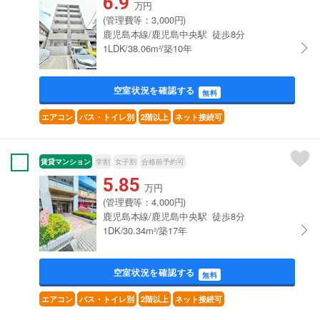
6.9
万円
(管理費等：3,000円)
鹿児島本線/鹿児島中央駅 徒歩8分
1LDK/38.06m²/築10年
空室状況を確認する
無料
エアコン
バス・トイレ別
2階以上
ネット接続可
賃貸マンション
学割
女子割
合格前予約可
5.85
万円
(管理費等：4,000円)
鹿児島本線/鹿児島中央駅 徒歩8分
1DK/30.34m²/築17年
空室状況を確認する
無料
エアコン
バス・トイレ別
2階以上
ネット接続可