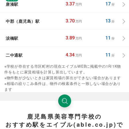
唐湊駅
3.37
17
万円
分
中郡（鹿児島）駅
3.70
13
万円
分
涙橋駅
3.89
11
万円
分
二中通駅
4.34
11
万円
分
※学校が存在する市区町村の現在エイブルWEBに掲載中の1R/1K物
件をもとに家賃相場を計算し算出しています。
※物件数が少ないときは家賃相場の算出ができない場合があります
※相場の絞りこみ条件は、物件の検索条件と一致しない場合があり
ます
鹿児島県美容専門学校の
おすすめ駅をエイブル(able.co.jp)で