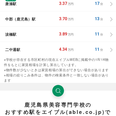
唐湊駅
3.37
17
万円
分
中郡（鹿児島）駅
3.70
13
万円
分
涙橋駅
3.89
11
万円
分
二中通駅
4.34
11
万円
分
※学校が存在する市区町村の現在エイブルWEBに掲載中の1R/1K物
件をもとに家賃相場を計算し算出しています。
※物件数が少ないときは家賃相場の算出ができない場合があります
※相場の絞りこみ条件は、物件の検索条件と一致しない場合があり
ます
鹿児島県美容専門学校の
おすすめ駅をエイブル(able.co.jp)で