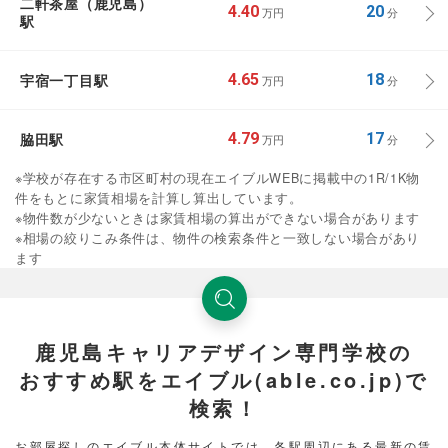
二軒茶屋（鹿児島）
4.40
20
万円
分
駅
宇宿一丁目駅
4.65
18
万円
分
脇田駅
4.79
17
万円
分
※学校が存在する市区町村の現在エイブルWEBに掲載中の1R/1K物
件をもとに家賃相場を計算し算出しています。
※物件数が少ないときは家賃相場の算出ができない場合があります
※相場の絞りこみ条件は、物件の検索条件と一致しない場合があり
ます
鹿児島キャリアデザイン専門学校の
おすすめ駅をエイブル(able.co.jp)で
検索！
お部屋探しのエイブル本体サイトでは、各駅周辺にある最新の賃