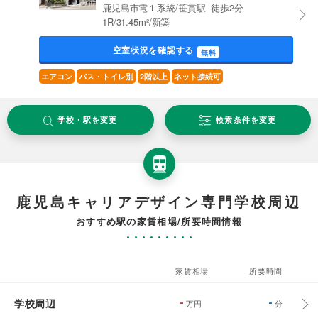
鹿児島市電１系統/笹貫駅 徒歩2分
1R/31.45m²/新築
空室状況を確認する
無料
エアコン
バス・トイレ別
2階以上
ネット接続可
学校・駅を変更
検索条件を変更
鹿児島キャリアデザイン専門学校周辺
おすすめ駅の家賃相場/所要時間情報
家賃相場
所要時間
学校周辺
-
-
万円
分