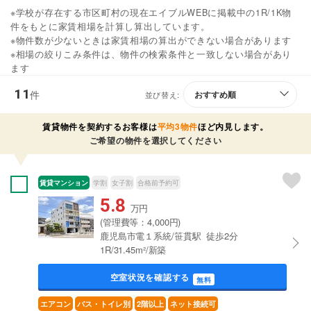
※学校が存在する市区町村の現在エイブルWEBに掲載中の1R/1K物
件をもとに家賃相場を計算し算出しています。
※物件数が少ないときは家賃相場の算出ができない場合があります
※相場の絞りこみ条件は、物件の検索条件と一致しない場合があり
ます
11
件
並び替え:
賃貸物件を契約するお客様は
平均3物件
ほど内見します。
ご希望の物件を選択してください
賃貸マンション
学割
女子割
合格前予約可
5.8
万円
(管理費等：4,000円)
鹿児島市電１系統/笹貫駅 徒歩2分
1R/31.45m²/新築
空室状況を確認する
無料
エアコン
バス・トイレ別
2階以上
ネット接続可