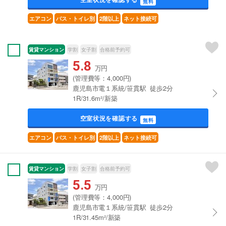
無料
エアコン
バス・トイレ別
2階以上
ネット接続可
賃貸マンション
学割
女子割
合格前予約可
5.8
万円
(管理費等：4,000円)
鹿児島市電１系統/笹貫駅 徒歩2分
1R/31.6m²/新築
空室状況を確認する
無料
エアコン
バス・トイレ別
2階以上
ネット接続可
賃貸マンション
学割
女子割
合格前予約可
5.5
万円
(管理費等：4,000円)
鹿児島市電１系統/笹貫駅 徒歩2分
1R/31.45m²/新築