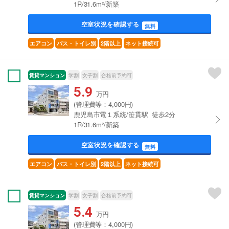
1R/31.6m²/新築
空室状況を確認する
無料
エアコン
バス・トイレ別
2階以上
ネット接続可
賃貸マンション
学割
女子割
合格前予約可
5.9
万円
(管理費等：4,000円)
鹿児島市電１系統/笹貫駅 徒歩2分
1R/31.6m²/新築
空室状況を確認する
無料
エアコン
バス・トイレ別
2階以上
ネット接続可
賃貸マンション
学割
女子割
合格前予約可
5.4
万円
(管理費等：4,000円)