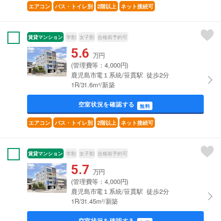
エアコン
バス・トイレ別
2階以上
ネット接続可
賃貸マンション
学割
女子割
合格前予約可
5.6
万円
(管理費等：4,000円)
鹿児島市電１系統/笹貫駅 徒歩2分
1R/31.6m²/新築
空室状況を確認する
無料
エアコン
バス・トイレ別
2階以上
ネット接続可
賃貸マンション
学割
女子割
合格前予約可
5.7
万円
(管理費等：4,000円)
鹿児島市電１系統/笹貫駅 徒歩2分
1R/31.45m²/新築
空室状況を確認する