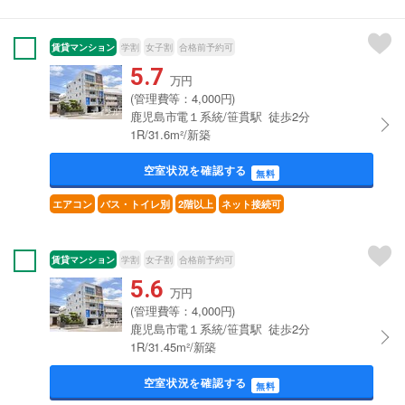
賃貸マンション
学割
女子割
合格前予約可
5.7
万円
(管理費等：4,000円)
鹿児島市電１系統/笹貫駅 徒歩2分
1R/31.6m²/新築
空室状況を確認する
無料
エアコン
バス・トイレ別
2階以上
ネット接続可
賃貸マンション
学割
女子割
合格前予約可
5.6
万円
(管理費等：4,000円)
鹿児島市電１系統/笹貫駅 徒歩2分
1R/31.45m²/新築
空室状況を確認する
無料