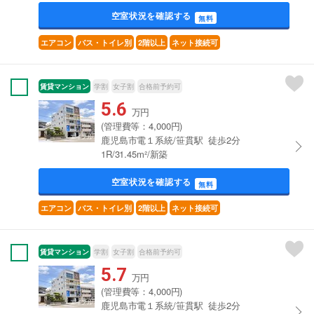
空室状況を確認する
無料
エアコン
バス・トイレ別
2階以上
ネット接続可
賃貸マンション
学割
女子割
合格前予約可
5.6
万円
(管理費等：4,000円)
鹿児島市電１系統/笹貫駅 徒歩2分
1R/31.45m²/新築
空室状況を確認する
無料
エアコン
バス・トイレ別
2階以上
ネット接続可
賃貸マンション
学割
女子割
合格前予約可
5.7
万円
(管理費等：4,000円)
鹿児島市電１系統/笹貫駅 徒歩2分