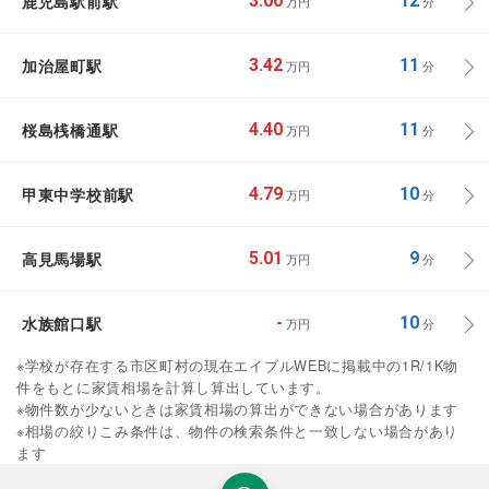
鹿児島駅前駅
3.00
12
万円
分
加治屋町駅
3.42
11
万円
分
桜島桟橋通駅
4.40
11
万円
分
甲東中学校前駅
4.79
10
万円
分
高見馬場駅
5.01
9
万円
分
水族館口駅
-
10
万円
分
※学校が存在する市区町村の現在エイブルWEBに掲載中の1R/1K物
件をもとに家賃相場を計算し算出しています。
※物件数が少ないときは家賃相場の算出ができない場合があります
※相場の絞りこみ条件は、物件の検索条件と一致しない場合があり
ます