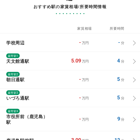
おすすめ駅の家賃相場/所要時間情報
家賃相場
所要時間
学校周辺
-
-
万円
分
最寄駅1
天文館通駅
5.09
4
万円
分
最寄駅2
朝日通駅
-
5
万円
分
最寄駅3
いづろ通駅
-
5
万円
分
最寄駅4
市役所前（鹿児島）
-
9
万円
分
駅