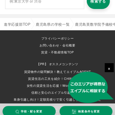
検索する
進学応援部TOP
鹿児島県の学校一覧
鹿児島英数学院予備校
プライバシーポリシー
お問い合わせ・会社概要
賃貸・不動産情報TOP
オススメコンテンツ
×
賃貸物件の疑問解決！教えてエイブルAGENT
賃貸生活の工夫を紹介！CHINTAI情報局
女性の賃貸生活を応援！Woman.CHINTAI
信頼と安心のエイブル引越サービス
単身引越し向け！定額見積りで安く引越し | 単身引越しナビ
COPYRIGHT (C) ABLE INC. ALL RIGHTS RESERVED.
学校・駅を変更
検索条件を変更