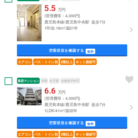
5.5
万円
(管理費等：4,000円)
鹿児島本線/鹿児島中央駅 徒歩7分
1R/32.16m²/築21年
空室状況を確認する
無料
エアコン
バス・トイレ別
2階以上
ネット接続可
賃貸マンション
学割
女子割
合格前予約可
6.6
万円
(管理費等：4,000円)
鹿児島本線/鹿児島中央駅 徒歩7分
1LDK/41m²/築22年
空室状況を確認する
無料
エアコン
バス・トイレ別
2階以上
ネット接続可