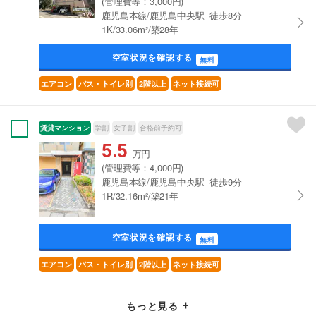
(管理費等：3,000円)
鹿児島本線/鹿児島中央駅 徒歩8分
1K/33.06m²/築28年
空室状況を確認する
無料
エアコン
バス・トイレ別
2階以上
ネット接続可
賃貸マンション
学割
女子割
合格前予約可
5.5
万円
(管理費等：4,000円)
鹿児島本線/鹿児島中央駅 徒歩9分
1R/32.16m²/築21年
空室状況を確認する
無料
エアコン
バス・トイレ別
2階以上
ネット接続可
もっと見る