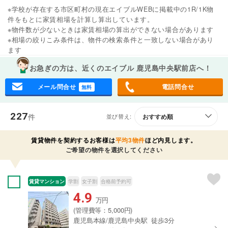
※学校が存在する市区町村の現在エイブルWEBに掲載中の1R/1K物
件をもとに家賃相場を計算し算出しています。
※物件数が少ないときは家賃相場の算出ができない場合があります
※相場の絞りこみ条件は、物件の検索条件と一致しない場合があり
ます
お急ぎの方は、近くのエイブル 鹿児島中央駅前店へ！
メール問合せ
電話問合せ
無料
227
件
並び替え:
賃貸物件を契約するお客様は
平均3物件
ほど内見します。
ご希望の物件を選択してください
賃貸マンション
学割
女子割
合格前予約可
4.9
万円
(管理費等：5,000円)
鹿児島本線/鹿児島中央駅 徒歩3分