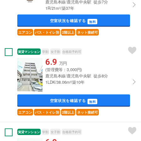
鹿児島本線/鹿児島中央駅 徒歩7分
1R/21m²/築37年
空室状況を確認する
無料
エアコン
バス・トイレ別
2階以上
ネット接続可
賃貸マンション
学割
女子割
合格前予約可
6.9
万円
(管理費等：3,000円)
鹿児島本線/鹿児島中央駅 徒歩8分
1LDK/38.06m²/築10年
空室状況を確認する
無料
エアコン
バス・トイレ別
2階以上
ネット接続可
賃貸マンション
学割
女子割
合格前予約可