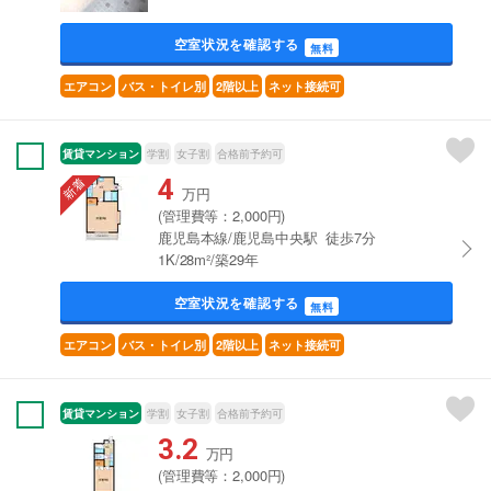
空室状況を確認する
無料
エアコン
バス・トイレ別
2階以上
ネット接続可
賃貸マンション
学割
女子割
合格前予約可
4
万円
(管理費等：2,000円)
鹿児島本線/鹿児島中央駅 徒歩7分
1K/28m²/築29年
空室状況を確認する
無料
エアコン
バス・トイレ別
2階以上
ネット接続可
賃貸マンション
学割
女子割
合格前予約可
3.2
万円
(管理費等：2,000円)