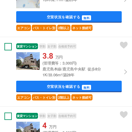
空室状況を確認する
無料
エアコン
バス・トイレ別
2階以上
ネット接続可
賃貸マンション
学割
女子割
合格前予約可
3.8
万円
(管理費等：3,000円)
鹿児島本線/鹿児島中央駅 徒歩8分
1K/33.06m²/築28年
空室状況を確認する
無料
エアコン
バス・トイレ別
2階以上
ネット接続可
賃貸マンション
学割
女子割
合格前予約可
4
万円