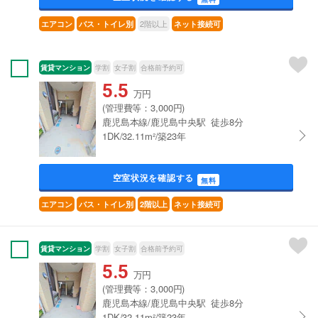
2階以上
エアコン
バス・トイレ別
ネット接続可
賃貸マンション
学割
女子割
合格前予約可
5.5
万円
(管理費等：3,000円)
鹿児島本線/鹿児島中央駅 徒歩8分
1DK/32.11m²/築23年
空室状況を確認する
無料
エアコン
バス・トイレ別
2階以上
ネット接続可
賃貸マンション
学割
女子割
合格前予約可
5.5
万円
(管理費等：3,000円)
鹿児島本線/鹿児島中央駅 徒歩8分
1DK/32.11m²/築23年