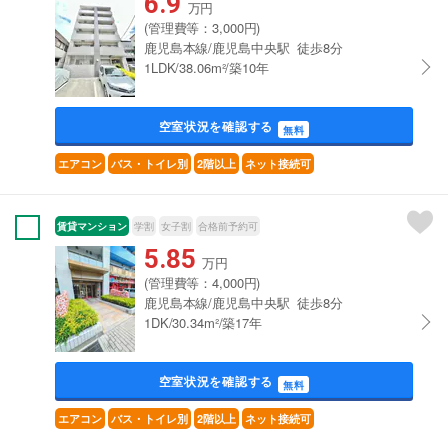
6.9
万円
(管理費等：3,000円)
鹿児島本線/鹿児島中央駅 徒歩8分
1LDK/38.06m²/築10年
空室状況を確認する
無料
エアコン
バス・トイレ別
2階以上
ネット接続可
賃貸マンション
学割
女子割
合格前予約可
5.85
万円
(管理費等：4,000円)
鹿児島本線/鹿児島中央駅 徒歩8分
1DK/30.34m²/築17年
空室状況を確認する
無料
エアコン
バス・トイレ別
2階以上
ネット接続可