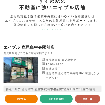
すすめ駅の
不動産に強いエイブル店舗
鹿児島英数学院予備校中央校に通いやすいお部屋探しは
エイブルにおまかせ！あなたのお部屋探しをサポートします。
賃貸物件をお探しの方はぜひ一度ご来店ください！
エイブル 鹿児島中央駅前店
鹿児島県内どこでもご紹介可能です！！
鹿児島本線 鹿児島中央
10:00~18:30
毎週火曜日
鹿児島県鹿児島市中央町18-1南国センタ
ービル1F
得意エリア:鹿児島市/鹿屋市/枕崎市/指宿市/薩摩川内市/日置市/霧島市/南さつま市/南九州市/姶良市
電話する
来店予約(無料)
物件一覧