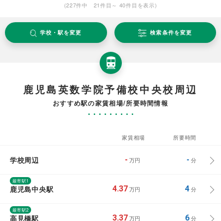
(227件中 21件目～ 40件目を表示)
学校・駅を変更
検索条件を変更
鹿児島英数学院予備校中央校周辺
おすすめ駅の家賃相場/所要時間情報
家賃相場
所要時間
学校周辺
-
-
万円
分
最寄駅1
鹿児島中央駅
4.37
4
万円
分
最寄駅2
高見橋駅
3.37
6
万円
分