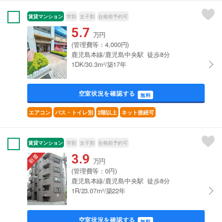
賃貸マンション
学割
女子割
合格前予約可
5.7
万円
(管理費等：4,000円)
鹿児島本線/鹿児島中央駅 徒歩8分
1DK/30.3m²/築17年
空室状況を確認する
無料
エアコン
バス・トイレ別
2階以上
ネット接続可
賃貸マンション
学割
女子割
合格前予約可
3.9
万円
(管理費等：0円)
鹿児島本線/鹿児島中央駅 徒歩8分
1R/23.07m²/築22年
空室状況を確認する
無料