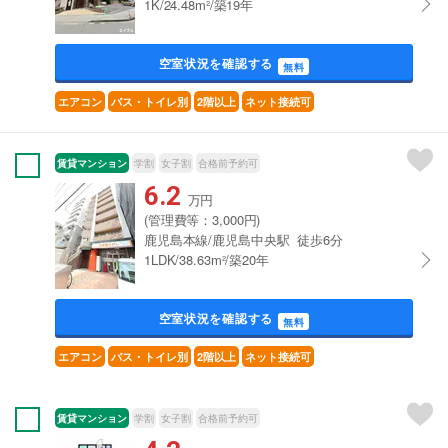
1K/24.48m²/築19年
空室状況を確認する
無料
エアコン
バス・トイレ別
2階以上
ネット接続可
賃貸マンション
学割
女子割
合格前予約可
6.2
万円
(管理費等：3,000円)
鹿児島本線/鹿児島中央駅 徒歩6分
1LDK/38.63m²/築20年
空室状況を確認する
無料
エアコン
バス・トイレ別
2階以上
ネット接続可
賃貸マンション
学割
女子割
合格前予約可