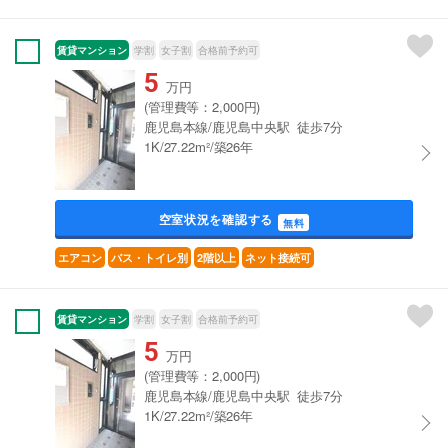
賃貸マンション
学割
女子割
合格前予約可
5
万円
(管理費等：2,000円)
鹿児島本線/鹿児島中央駅 徒歩7分
1K/27.22m²/築26年
空室状況を確認する
無料
エアコン
バス・トイレ別
2階以上
ネット接続可
賃貸マンション
学割
女子割
合格前予約可
5
万円
(管理費等：2,000円)
鹿児島本線/鹿児島中央駅 徒歩7分
1K/27.22m²/築26年