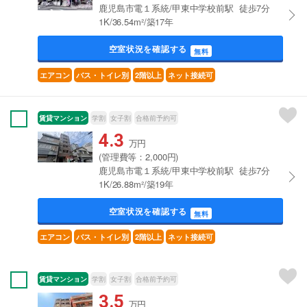
鹿児島市電１系統/甲東中学校前駅 徒歩7分
1K/36.54m²/築17年
空室状況を確認する
無料
エアコン
バス・トイレ別
2階以上
ネット接続可
賃貸マンション
学割
女子割
合格前予約可
4.3
万円
(管理費等：2,000円)
鹿児島市電１系統/甲東中学校前駅 徒歩7分
1K/26.88m²/築19年
空室状況を確認する
無料
エアコン
バス・トイレ別
2階以上
ネット接続可
賃貸マンション
学割
女子割
合格前予約可
3.5
万円