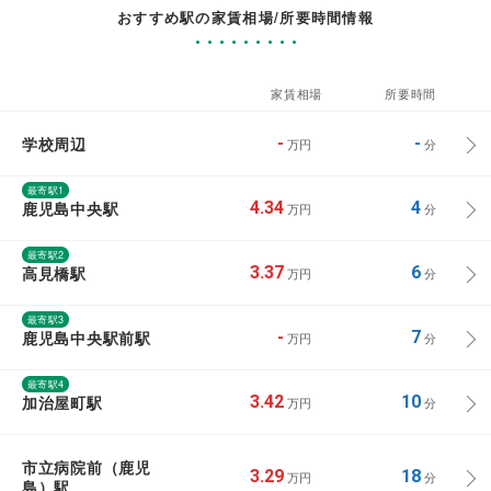
おすすめ駅の家賃相場/所要時間情報
家賃相場
所要時間
学校周辺
-
-
万円
分
最寄駅1
鹿児島中央駅
4.34
4
万円
分
最寄駅2
高見橋駅
3.37
6
万円
分
最寄駅3
鹿児島中央駅前駅
-
7
万円
分
最寄駅4
加治屋町駅
3.42
10
万円
分
市立病院前（鹿児
3.29
18
万円
分
島）駅