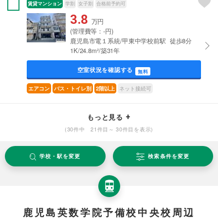
賃貸マンション
学割
女子割
合格前予約可
3.8
万円
(管理費等：-円)
鹿児島市電１系統/甲東中学校前駅 徒歩8分
1K/24.8m²/築31年
空室状況を確認する
無料
ネット接続可
エアコン
バス・トイレ別
2階以上
もっと見る
(30件中 21件目～ 30件目を表示)
学校・駅を変更
検索条件を変更
鹿児島英数学院予備校中央校周辺