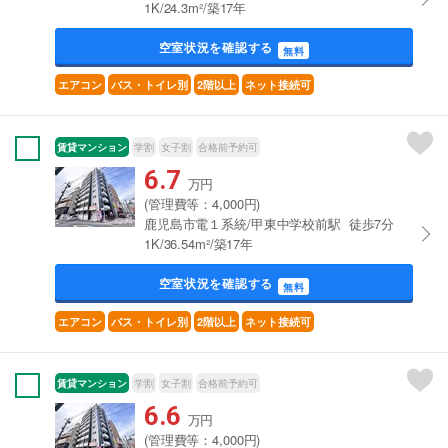
1K/24.3m²/築17年
空室状況を確認する
無料
エアコン
バス・トイレ別
2階以上
ネット接続可
賃貸マンション
学割
女子割
合格前予約可
6.7
万円
(管理費等：4,000円)
鹿児島市電１系統/甲東中学校前駅 徒歩7分
1K/36.54m²/築17年
空室状況を確認する
無料
エアコン
バス・トイレ別
2階以上
ネット接続可
賃貸マンション
学割
女子割
合格前予約可
6.6
万円
(管理費等：4,000円)