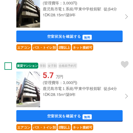
(管理費等：3,000円)
鹿児島市電１系統/甲東中学校前駅 徒歩4分
1DK/28.15m²/築9年
空室状況を確認する
無料
エアコン
バス・トイレ別
2階以上
ネット接続可
賃貸マンション
学割
女子割
合格前予約可
5.7
万円
(管理費等：3,000円)
鹿児島市電１系統/甲東中学校前駅 徒歩4分
1DK/28.15m²/築9年
空室状況を確認する
無料
エアコン
バス・トイレ別
2階以上
ネット接続可