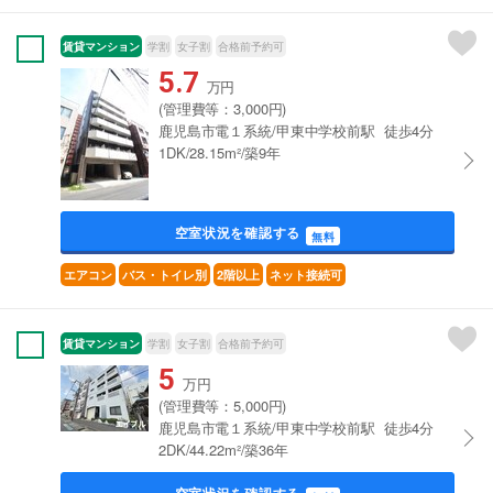
賃貸マンション
学割
女子割
合格前予約可
5.7
万円
(管理費等：3,000円)
鹿児島市電１系統/甲東中学校前駅 徒歩4分
1DK/28.15m²/築9年
空室状況を確認する
無料
エアコン
バス・トイレ別
2階以上
ネット接続可
賃貸マンション
学割
女子割
合格前予約可
5
万円
(管理費等：5,000円)
鹿児島市電１系統/甲東中学校前駅 徒歩4分
2DK/44.22m²/築36年
空室状況を確認する