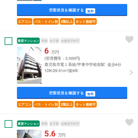
空室状況を確認する
無料
エアコン
バス・トイレ別
2階以上
ネット接続可
賃貸マンション
学割
女子割
合格前予約可
6
万円
(管理費等：3,000円)
鹿児島市電１系統/甲東中学校前駅 徒歩4分
1DK/29.51m²/築9年
空室状況を確認する
無料
エアコン
バス・トイレ別
2階以上
ネット接続可
賃貸マンション
学割
女子割
合格前予約可
5.6
万円