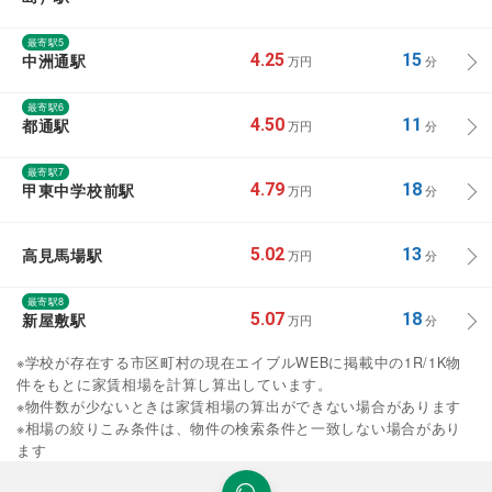
最寄駅5
中洲通駅
4.25
15
万円
分
最寄駅6
都通駅
4.50
11
万円
分
最寄駅7
甲東中学校前駅
4.79
18
万円
分
高見馬場駅
5.02
13
万円
分
最寄駅8
新屋敷駅
5.07
18
万円
分
※学校が存在する市区町村の現在エイブルWEBに掲載中の1R/1K物
件をもとに家賃相場を計算し算出しています。
※物件数が少ないときは家賃相場の算出ができない場合があります
※相場の絞りこみ条件は、物件の検索条件と一致しない場合があり
ます