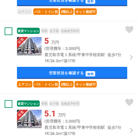
無料
エアコン
バス・トイレ別
2階以上
ネット接続可
賃貸マンション
学割
女子割
合格前予約可
5
万円
(管理費等：3,000円)
鹿児島市電１系統/甲東中学校前駅 徒歩7分
1K/24.3m²/築17年
空室状況を確認する
無料
エアコン
バス・トイレ別
2階以上
ネット接続可
賃貸マンション
学割
女子割
合格前予約可
5.1
万円
(管理費等：3,000円)
鹿児島市電１系統/甲東中学校前駅 徒歩7分
1K/24.3m²/築17年