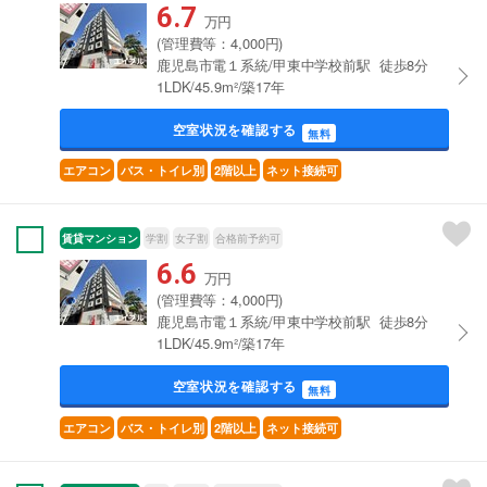
6.7
万円
(管理費等：4,000円)
鹿児島市電１系統/甲東中学校前駅 徒歩8分
1LDK/45.9m²/築17年
空室状況を確認する
無料
エアコン
バス・トイレ別
2階以上
ネット接続可
賃貸マンション
学割
女子割
合格前予約可
6.6
万円
(管理費等：4,000円)
鹿児島市電１系統/甲東中学校前駅 徒歩8分
1LDK/45.9m²/築17年
空室状況を確認する
無料
エアコン
バス・トイレ別
2階以上
ネット接続可