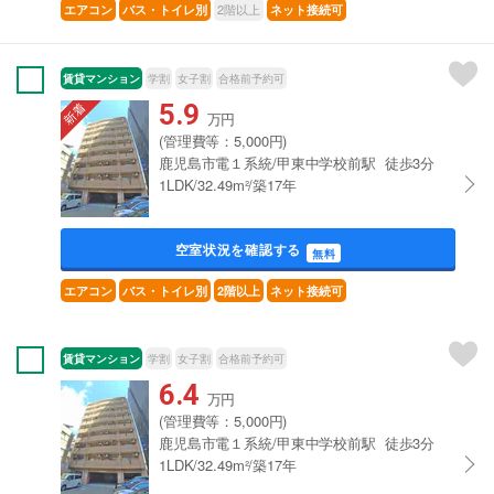
2階以上
エアコン
バス・トイレ別
ネット接続可
賃貸マンション
学割
女子割
合格前予約可
5.9
万円
(管理費等：5,000円)
鹿児島市電１系統/甲東中学校前駅 徒歩3分
1LDK/32.49m²/築17年
空室状況を確認する
無料
エアコン
バス・トイレ別
2階以上
ネット接続可
賃貸マンション
学割
女子割
合格前予約可
6.4
万円
(管理費等：5,000円)
鹿児島市電１系統/甲東中学校前駅 徒歩3分
1LDK/32.49m²/築17年