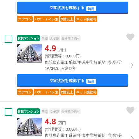
空室状況を確認する
無料
エアコン
バス・トイレ別
2階以上
ネット接続可
賃貸マンション
学割
女子割
合格前予約可
4.9
万円
(管理費等：3,000円)
鹿児島市電１系統/甲東中学校前駅 徒歩7分
1K/24.3m²/築17年
空室状況を確認する
無料
エアコン
バス・トイレ別
2階以上
ネット接続可
賃貸マンション
学割
女子割
合格前予約可
4.8
万円
(管理費等：3,000円)
鹿児島市電１系統/甲東中学校前駅 徒歩7分