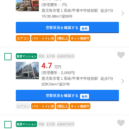
(管理費等：-円)
鹿児島市電１系統/甲東中学校前駅 徒歩7分
1K/20.88m²/築36年
空室状況を確認する
無料
エアコン
バス・トイレ別
2階以上
ネット接続可
賃貸マンション
学割
女子割
合格前予約可
4.7
万円
(管理費等：2,000円)
鹿児島市電１系統/甲東中学校前駅 徒歩7分
2DK/34m²/築37年
空室状況を確認する
無料
エアコン
バス・トイレ別
2階以上
ネット接続可
賃貸マンション
学割
女子割
合格前予約可