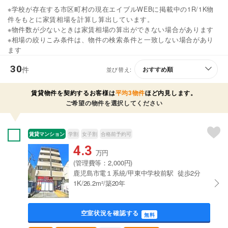
※学校が存在する市区町村の現在エイブルWEBに掲載中の1R/1K物
件をもとに家賃相場を計算し算出しています。
※物件数が少ないときは家賃相場の算出ができない場合があります
※相場の絞りこみ条件は、物件の検索条件と一致しない場合があり
ます
30
件
並び替え:
賃貸物件を契約するお客様は
平均3物件
ほど内見します。
ご希望の物件を選択してください
賃貸マンション
学割
女子割
合格前予約可
4.3
万円
(管理費等：2,000円)
鹿児島市電１系統/甲東中学校前駅 徒歩2分
1K/26.2m²/築20年
空室状況を確認する
無料