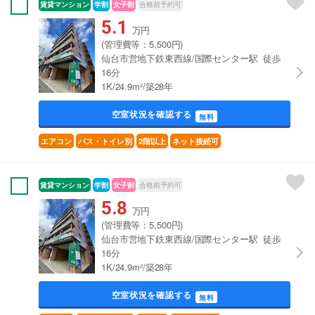
賃貸マンション
学割
女子割
合格前予約可
5.1
万円
(管理費等：5,500円)
仙台市営地下鉄東西線/国際センター駅 徒歩
16分
1K/24.9m²/築28年
空室状況を確認する
無料
エアコン
バス・トイレ別
2階以上
ネット接続可
賃貸マンション
学割
女子割
合格前予約可
5.8
万円
(管理費等：5,500円)
仙台市営地下鉄東西線/国際センター駅 徒歩
16分
1K/24.9m²/築28年
空室状況を確認する
無料