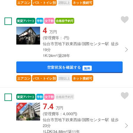
2階以上
エアコン
バス・トイレ別
ネット接続可
賃貸アパート
学割
女子割
合格前予約可
4
万円
(管理費等：-円)
仙台市営地下鉄東西線/国際センター駅 徒歩
19分
1K/24m²/築28年
空室状況を確認する
無料
2階以上
エアコン
バス・トイレ別
ネット接続可
賃貸アパート
学割
女子割
合格前予約可
7.4
万円
(管理費等：4,000円)
仙台市営地下鉄東西線/国際センター駅 徒歩
23分
1LDK/34.88m²/築11年