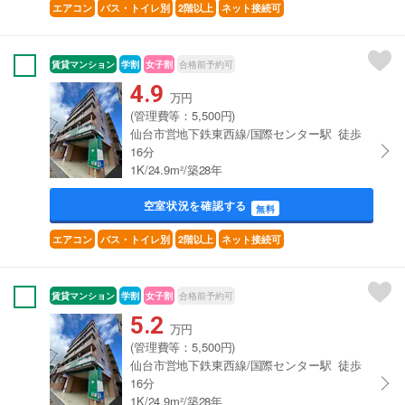
エアコン
バス・トイレ別
2階以上
ネット接続可
賃貸マンション
学割
女子割
合格前予約可
4.9
万円
(管理費等：5,500円)
仙台市営地下鉄東西線/国際センター駅 徒歩
16分
1K/24.9m²/築28年
空室状況を確認する
無料
エアコン
バス・トイレ別
2階以上
ネット接続可
賃貸マンション
学割
女子割
合格前予約可
5.2
万円
(管理費等：5,500円)
仙台市営地下鉄東西線/国際センター駅 徒歩
16分
1K/24.9m²/築28年