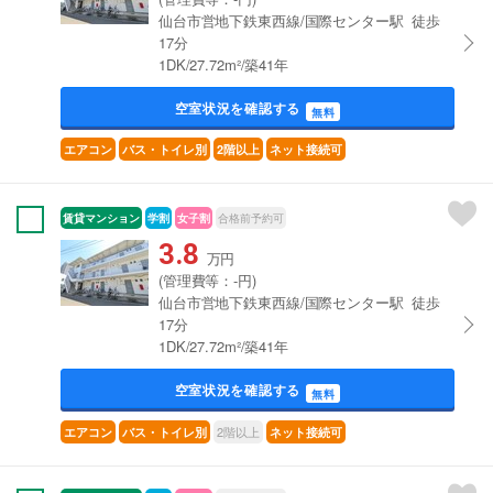
仙台市営地下鉄東西線/国際センター駅 徒歩
17分
1DK/27.72m²/築41年
空室状況を確認する
無料
エアコン
バス・トイレ別
2階以上
ネット接続可
賃貸マンション
学割
女子割
合格前予約可
3.8
万円
(管理費等：-円)
仙台市営地下鉄東西線/国際センター駅 徒歩
17分
1DK/27.72m²/築41年
空室状況を確認する
無料
2階以上
エアコン
バス・トイレ別
ネット接続可