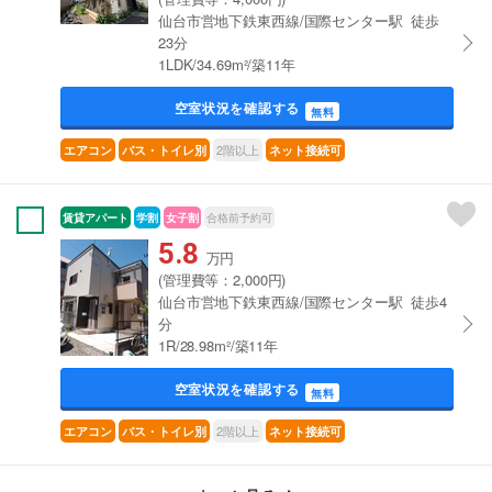
仙台市営地下鉄東西線/国際センター駅 徒歩
23分
1LDK/34.69m²/築11年
空室状況を確認する
無料
2階以上
エアコン
バス・トイレ別
ネット接続可
賃貸アパート
学割
女子割
合格前予約可
5.8
万円
(管理費等：2,000円)
仙台市営地下鉄東西線/国際センター駅 徒歩4
分
1R/28.98m²/築11年
空室状況を確認する
無料
2階以上
エアコン
バス・トイレ別
ネット接続可