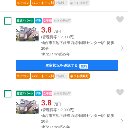
2階以上
ネット接続可
エアコン
バス・トイレ別
賃貸アパート
学割
女子割
合格前予約可
3.8
万円
(管理費等：2,000円)
仙台市営地下鉄東西線/国際センター駅 徒歩
20分
1K/23.1m²/築29年
空室状況を確認する
無料
2階以上
エアコン
バス・トイレ別
ネット接続可
賃貸アパート
学割
女子割
合格前予約可
3.8
万円
(管理費等：2,000円)
仙台市営地下鉄東西線/国際センター駅 徒歩
20分
1K/23.1m²/築29年