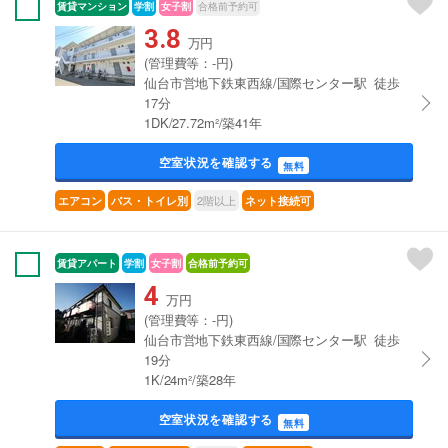
賃貸マンション
学割
女子割
合格前予約可
3.8
万円
(管理費等：-円)
仙台市営地下鉄東西線/国際センター駅 徒歩
17分
1DK/27.72m²/築41年
空室状況を確認する
無料
2階以上
エアコン
バス・トイレ別
ネット接続可
賃貸アパート
学割
女子割
合格前予約可
4
万円
(管理費等：-円)
仙台市営地下鉄東西線/国際センター駅 徒歩
19分
1K/24m²/築28年
空室状況を確認する
無料