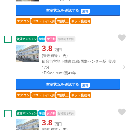
空室状況を確認する
無料
エアコン
バス・トイレ別
2階以上
ネット接続可
賃貸マンション
学割
女子割
合格前予約可
3.8
万円
(管理費等：-円)
仙台市営地下鉄東西線/国際センター駅 徒歩
17分
1DK/27.72m²/築41年
空室状況を確認する
無料
エアコン
バス・トイレ別
2階以上
ネット接続可
賃貸マンション
学割
女子割
合格前予約可
3.8
万円
(管理費等：-円)