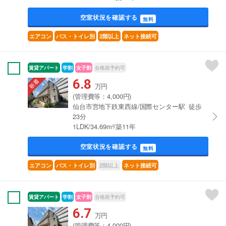
空室状況を確認する
無料
エアコン
バス・トイレ別
2階以上
ネット接続可
賃貸アパート
学割
女子割
合格前予約可
6.8
万円
(管理費等：4,000円)
仙台市営地下鉄東西線/国際センター駅 徒歩
23分
1LDK/34.69m²/築11年
空室状況を確認する
無料
2階以上
エアコン
バス・トイレ別
ネット接続可
賃貸アパート
学割
女子割
合格前予約可
6.7
万円
(管理費等：4,000円)