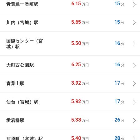
青葉通一番町駅
6.15
15
万円
分
川内（宮城）駅
5.65
15
万円
分
国際センター（宮
5.50
16
万円
分
城）駅
大町西公園駅
6.25
16
万円
分
青葉山駅
3.92
17
万円
分
仙台（宮城）駅
5.92
17
万円
分
愛宕橋駅
5.38
26
万円
分
河原町（宮城）駅
5.40
28
万円
分