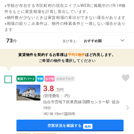
※学校が存在する市区町村の現在エイブルWEBに掲載中の1R/1K物
件をもとに家賃相場を計算し算出しています。
※物件数が少ないときは家賃相場の算出ができない場合があります
※相場の絞りこみ条件は、物件の検索条件と一致しない場合があり
ます
73
件
並び替え:
賃貸物件を契約するお客様は
平均3物件
ほど内見します。
ご希望の物件を選択してください
賃貸アパート
学割
女子割
合格前予約可
3.8
万円
(管理費等：-円)
仙台市営地下鉄東西線/国際センター駅 徒歩
19分
1K/18.15m²/築35年
空室状況を確認する
無料