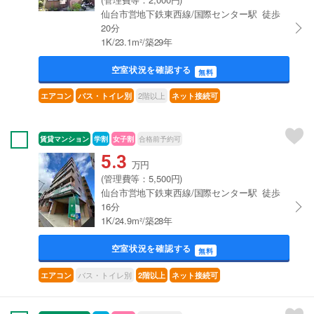
仙台市営地下鉄東西線/国際センター駅 徒歩
20分
1K/23.1m²/築29年
空室状況を確認する
無料
2階以上
エアコン
バス・トイレ別
ネット接続可
賃貸マンション
学割
女子割
合格前予約可
5.3
万円
(管理費等：5,500円)
仙台市営地下鉄東西線/国際センター駅 徒歩
16分
1K/24.9m²/築28年
空室状況を確認する
無料
バス・トイレ別
エアコン
2階以上
ネット接続可