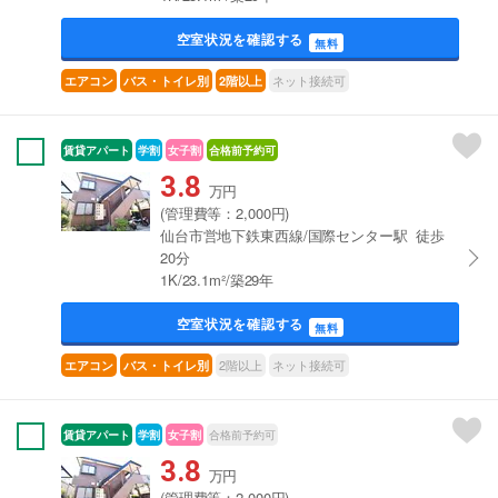
空室状況を確認する
無料
ネット接続可
エアコン
バス・トイレ別
2階以上
賃貸アパート
学割
女子割
合格前予約可
3.8
万円
(管理費等：2,000円)
仙台市営地下鉄東西線/国際センター駅 徒歩
20分
1K/23.1m²/築29年
空室状況を確認する
無料
2階以上
ネット接続可
エアコン
バス・トイレ別
賃貸アパート
学割
女子割
合格前予約可
3.8
万円
(管理費等：2,000円)