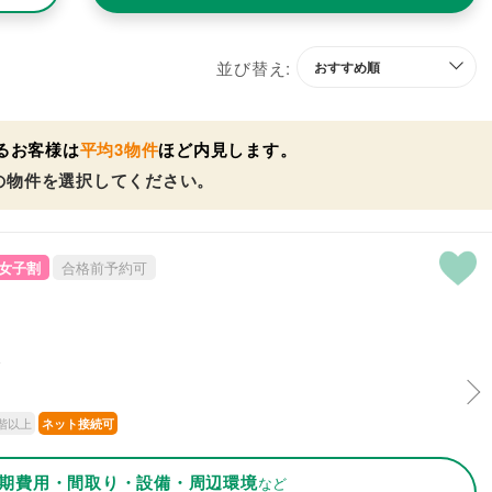
並び替え:
るお客様は
平均3物件
ほど内見します。
の物件を選択してください。
女子割
合格前予約可
分
階以上
ネット接続可
期費用・間取り・設備・周辺環境
など