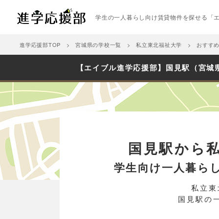
学生の一人暮らし向け賃貸物件を探せる「
進学応援部TOP
宮城県の学校一覧
私立東北福祉大学
おすす
【エイブル進学応援部】国見駅（宮城
国見駅から
学生向け一人暮ら
私立東
国見駅の