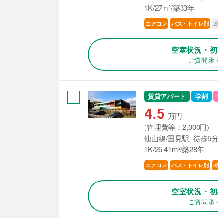
1K/27m²/築33年
2
エアコン
バス・トイレ別
空室状況・初
ご質問承
賃貸アパート
学割
4.5
万円
(管理費等：2,000円)
仙山線/国見駅 徒歩5
1K/25.41m²/築28年
エアコン
バス・トイレ別
2
空室状況・初
ご質問承