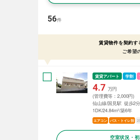
56
件
賃貸物件を契約す
ご希望
賃貸アパート
学割
4.7
万円
(管理費等：2,000円)
仙山線/国見駅 徒歩2
1DK/24.84m²/築6年
2
エアコン
バス・トイレ別
空室状況・初