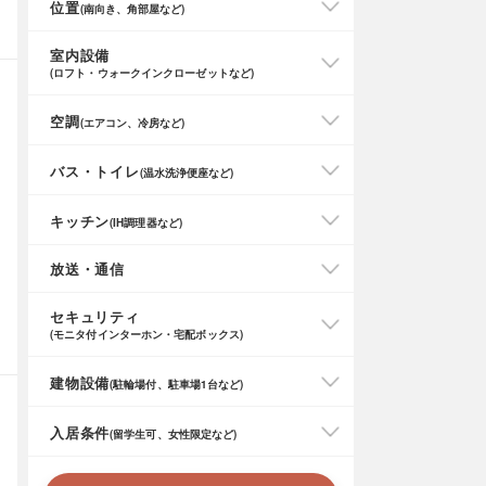
位置
(南向き、角部屋など)
室内設備
(ロフト・ウォークインクローゼットなど)
空調
(エアコン、冷房など)
バス・トイレ
(温水洗浄便座など)
キッチン
(IH調理器など)
放送・通信
セキュリティ
(モニタ付インターホン・宅配ボックス)
建物設備
(駐輪場付、駐車場1台など)
入居条件
(留学生可、女性限定など)