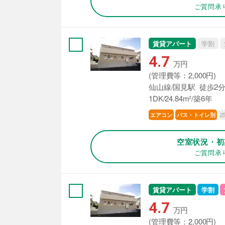
ご質問承
賃貸アパート
学割
4.7
万円
(管理費等：2,000円)
仙山線/国見駅 徒歩2
1DK/24.84m²/築6年
2
エアコン
バス・トイレ別
空室状況・初
ご質問承
賃貸アパート
学割
4.7
万円
(管理費等：2,000円)