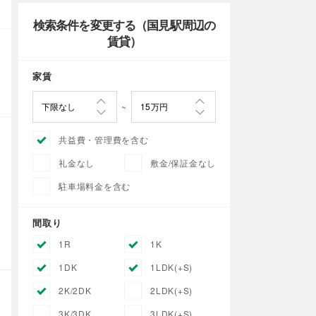
検索条件を変更する（国見駅周辺の
賃貸）
家賃
共益費・管理費を含む
礼金なし
敷金/保証金なし
駐車場料金を含む
間取り
1R
1K
1DK
1LDK(+S)
2K/2DK
2LDK(+S)
3K/3DK
3LDK(+S)