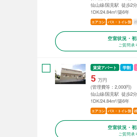
仙山線/国見駅 徒歩2
1DK/24.84m²/築6年
2
エアコン
バス・トイレ別
空室状況・初
ご質問承
賃貸アパート
学割
5
万円
(管理費等：2,000円)
仙山線/国見駅 徒歩2
1DK/24.84m²/築6年
エアコン
バス・トイレ別
2
空室状況・初
ご質問承