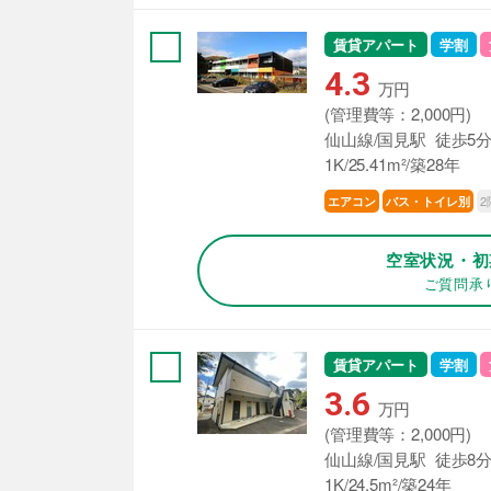
賃貸アパート
学割
4.3
万円
(管理費等：2,000円)
仙山線/国見駅 徒歩5
1K/25.41m²/築28年
2
エアコン
バス・トイレ別
空室状況・初
ご質問承
賃貸アパート
学割
3.6
万円
(管理費等：2,000円)
仙山線/国見駅 徒歩8
1K/24.5m²/築24年