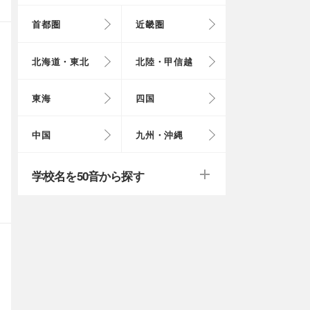
首都圏
近畿圏
東京都
大阪府
北海道
富山県
岐阜県
徳島県
鳥取県
福岡県
北海道・東北
北陸・甲信越
埼玉県
奈良県
岩手県
福井県
愛知県
愛媛県
岡山県
長崎県
東海
四国
茨城県
滋賀県
秋田県
山梨県
山口県
大分県
戻る
戻る
中国
九州・沖縄
群馬県
福島県
鹿児島県
戻る
戻る
戻る
戻る
戻る
戻る
学校名を50音から探す