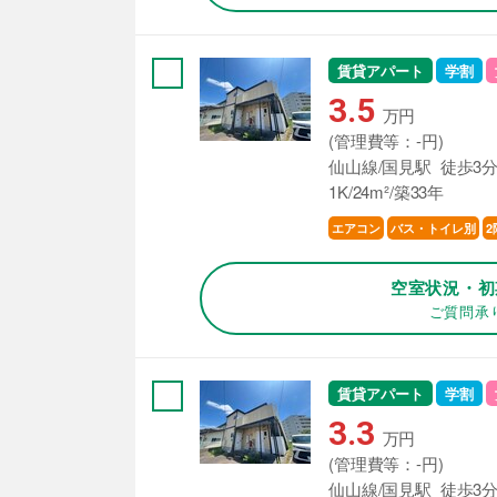
賃貸アパート
学割
3.5
万円
(管理費等：-円)
仙山線/国見駅 徒歩3
1K/24m²/築33年
エアコン
バス・トイレ別
2
空室状況・初
ご質問承
賃貸アパート
学割
3.3
万円
(管理費等：-円)
仙山線/国見駅 徒歩3