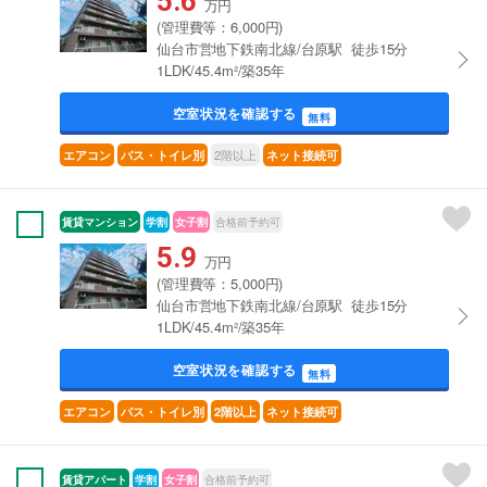
5.6
万円
(管理費等：6,000円)
仙台市営地下鉄南北線/台原駅 徒歩15分
1LDK/45.4m²/築35年
空室状況を確認する
無料
2階以上
エアコン
バス・トイレ別
ネット接続可
賃貸マンション
学割
女子割
合格前予約可
5.9
万円
(管理費等：5,000円)
仙台市営地下鉄南北線/台原駅 徒歩15分
1LDK/45.4m²/築35年
空室状況を確認する
無料
エアコン
バス・トイレ別
2階以上
ネット接続可
賃貸アパート
学割
女子割
合格前予約可