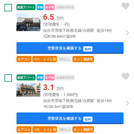
賃貸アパート
学割
女子割
合格前予約可
6.5
万円
(管理費等：-円)
仙台市営地下鉄南北線/台原駅 徒歩14分
1DK/36.64m²/築9年
空室状況を確認する
無料
2階以上
エアコン
バス・トイレ別
ネット接続可
賃貸アパート
学割
女子割
合格前予約可
3.1
万円
(管理費等：1,000円)
仙台市営地下鉄南北線/台原駅 徒歩14分
1K/24.3m²/築32年
空室状況を確認する
無料
2階以上
エアコン
バス・トイレ別
ネット接続可