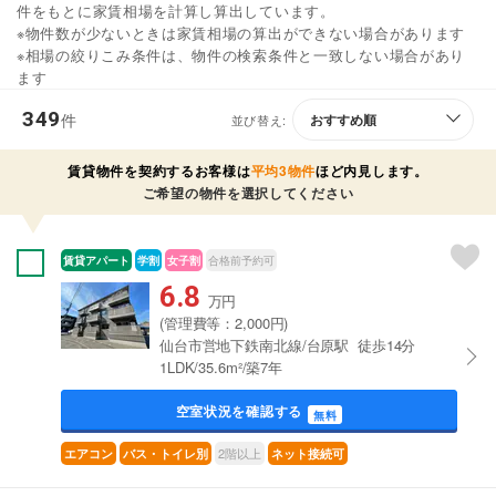
件をもとに家賃相場を計算し算出しています。
※物件数が少ないときは家賃相場の算出ができない場合があります
※相場の絞りこみ条件は、物件の検索条件と一致しない場合があり
ます
349
件
並び替え:
賃貸物件を契約するお客様は
平均3物件
ほど内見します。
ご希望の物件を選択してください
賃貸アパート
学割
女子割
合格前予約可
6.8
万円
(管理費等：2,000円)
仙台市営地下鉄南北線/台原駅 徒歩14分
1LDK/35.6m²/築7年
空室状況を確認する
無料
2階以上
エアコン
バス・トイレ別
ネット接続可