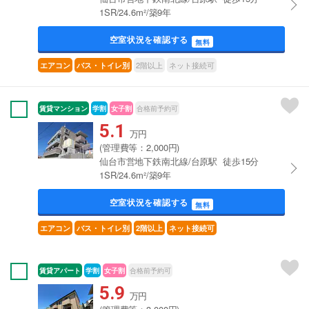
1SR/24.6m²/築9年
空室状況を確認する
無料
2階以上
ネット接続可
エアコン
バス・トイレ別
賃貸マンション
学割
女子割
合格前予約可
5.1
万円
(管理費等：2,000円)
仙台市営地下鉄南北線/台原駅 徒歩15分
1SR/24.6m²/築9年
空室状況を確認する
無料
エアコン
バス・トイレ別
2階以上
ネット接続可
賃貸アパート
学割
女子割
合格前予約可
5.9
万円