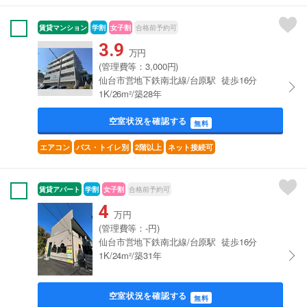
賃貸マンション
学割
女子割
合格前予約可
3.9
万円
(管理費等：3,000円)
仙台市営地下鉄南北線/台原駅 徒歩16分
1K/26m²/築28年
空室状況を確認する
無料
エアコン
バス・トイレ別
2階以上
ネット接続可
賃貸アパート
学割
女子割
合格前予約可
4
万円
(管理費等：-円)
仙台市営地下鉄南北線/台原駅 徒歩16分
1K/24m²/築31年
空室状況を確認する
無料