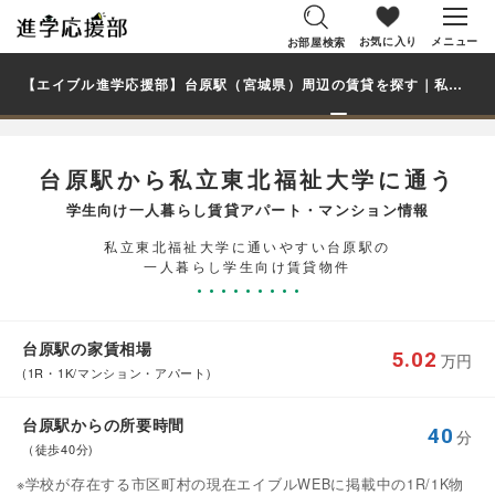
お気に入り
メニュー
お部屋検索
【エイブル進学応援部】台原駅（宮城県）周辺の賃貸を探す｜私立東北福祉大学学生・大学生の一人暮らし向け賃貸マンション・アパート
台原駅から私立東北福祉大学に通う
学生向け一人暮らし賃貸アパート・マンション情報
私立東北福祉大学に通いやすい台原駅の
一人暮らし学生向け賃貸物件
台原駅の家賃相場
5.02
万円
(1R・1K/マンション・アパート)
台原駅からの所要時間
40
分
（徒歩40分)
※学校が存在する市区町村の現在エイブルWEBに掲載中の1R/1K物