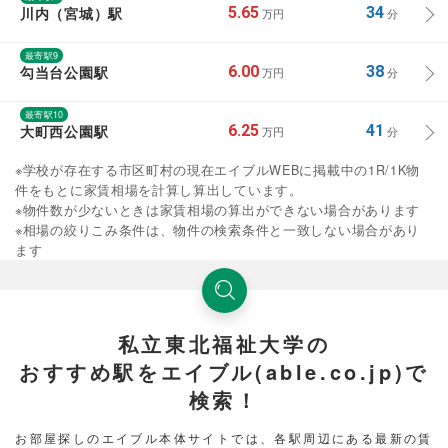
川内（宮城）駅
5.65
34
万円
分
最寄駅9
勾当台公園駅
6.00
38
万円
分
最寄駅10
大町西公園駅
6.25
41
万円
分
※学校が存在する市区町村の現在エイブルWEBに掲載中の1R/1K物
件をもとに家賃相場を計算し算出しています。
※物件数が少ないときは家賃相場の算出ができない場合があります
※相場の絞りこみ条件は、物件の検索条件と一致しない場合があり
ます
私立東北福祉大学の
おすすめ駅をエイブル(able.co.jp)で
検索！
お部屋探しのエイブル本体サイトでは、各駅周辺にある最新の賃