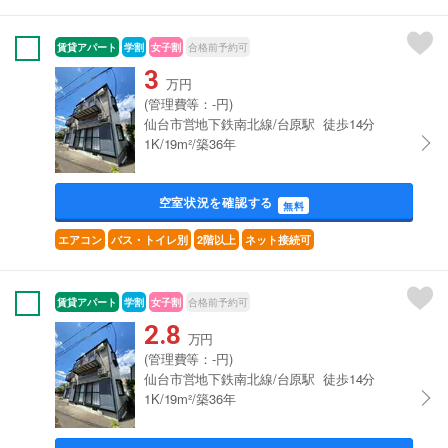
賃貸アパート
学割
女子割
合格前予約可
3
万円
(管理費等：-円)
仙台市営地下鉄南北線/台原駅 徒歩14分
1K/19m²/築36年
空室状況を確認する
無料
エアコン
バス・トイレ別
2階以上
ネット接続可
賃貸アパート
学割
女子割
合格前予約可
2.8
万円
(管理費等：-円)
仙台市営地下鉄南北線/台原駅 徒歩14分
1K/19m²/築36年