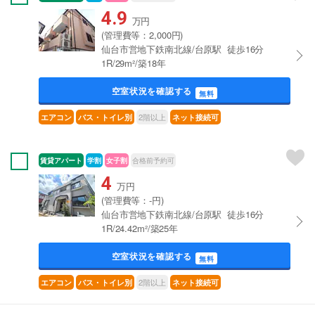
4.9
万円
(管理費等：2,000円)
仙台市営地下鉄南北線/台原駅 徒歩16分
1R/29m²/築18年
空室状況を確認する
無料
2階以上
エアコン
バス・トイレ別
ネット接続可
賃貸アパート
学割
女子割
合格前予約可
4
万円
(管理費等：-円)
仙台市営地下鉄南北線/台原駅 徒歩16分
1R/24.42m²/築25年
空室状況を確認する
無料
2階以上
エアコン
バス・トイレ別
ネット接続可