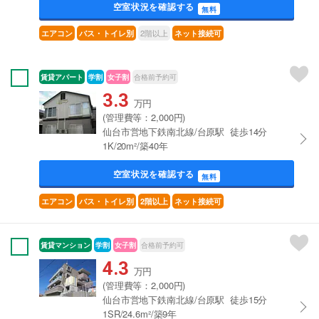
空室状況を確認する
無料
2階以上
エアコン
バス・トイレ別
ネット接続可
賃貸アパート
学割
女子割
合格前予約可
3.3
万円
(管理費等：2,000円)
仙台市営地下鉄南北線/台原駅 徒歩14分
1K/20m²/築40年
空室状況を確認する
無料
エアコン
バス・トイレ別
2階以上
ネット接続可
賃貸マンション
学割
女子割
合格前予約可
4.3
万円
(管理費等：2,000円)
仙台市営地下鉄南北線/台原駅 徒歩15分
1SR/24.6m²/築9年