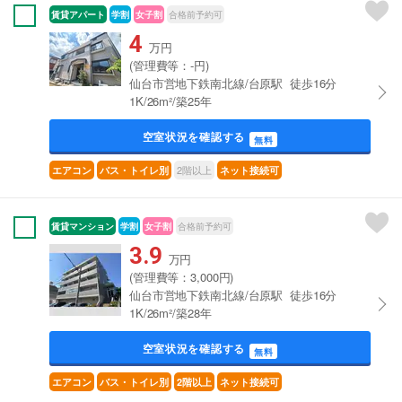
賃貸アパート
学割
女子割
合格前予約可
4
万円
(管理費等：-円)
仙台市営地下鉄南北線/台原駅 徒歩16分
1K/26m²/築25年
空室状況を確認する
無料
2階以上
エアコン
バス・トイレ別
ネット接続可
賃貸マンション
学割
女子割
合格前予約可
3.9
万円
(管理費等：3,000円)
仙台市営地下鉄南北線/台原駅 徒歩16分
1K/26m²/築28年
空室状況を確認する
無料
エアコン
バス・トイレ別
2階以上
ネット接続可