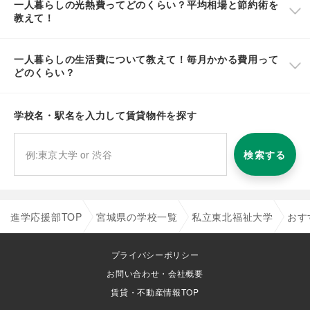
一人暮らしの光熱費ってどのくらい？平均相場と節約術を
教えて！
一人暮らしの生活費について教えて！毎月かかる費用って
どのくらい？
学校名・駅名を入力して賃貸物件を探す
検索する
進学応援部TOP
宮城県の学校一覧
私立東北福祉大学
おす
プライバシーポリシー
お問い合わせ・会社概要
賃貸・不動産情報TOP