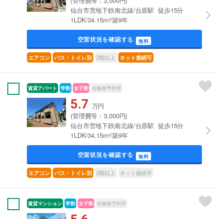
(管理費等：3,000円)
仙台市営地下鉄南北線/台原駅 徒歩15分
1LDK/34.15m²/築9年
空室状況を確認する
無料
2階以上
エアコン
バス・トイレ別
ネット接続可
賃貸アパート
学割
女子割
合格前予約可
5.7
万円
(管理費等：3,000円)
仙台市営地下鉄南北線/台原駅 徒歩15分
1LDK/34.15m²/築9年
空室状況を確認する
無料
2階以上
ネット接続可
エアコン
バス・トイレ別
賃貸マンション
学割
女子割
合格前予約可