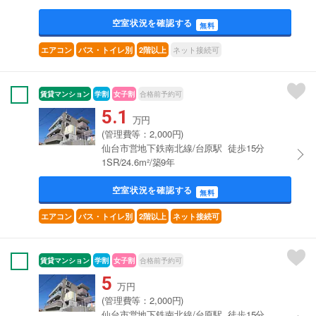
空室状況を確認する
無料
ネット接続可
エアコン
バス・トイレ別
2階以上
賃貸マンション
学割
女子割
合格前予約可
5.1
万円
(管理費等：2,000円)
仙台市営地下鉄南北線/台原駅 徒歩15分
1SR/24.6m²/築9年
空室状況を確認する
無料
エアコン
バス・トイレ別
2階以上
ネット接続可
賃貸マンション
学割
女子割
合格前予約可
5
万円
(管理費等：2,000円)
仙台市営地下鉄南北線/台原駅 徒歩15分