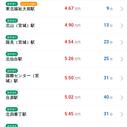
最寄駅1
おすすめ駅1
東北福祉大前駅
4.67
9
万円
分
最寄駅2
北山（宮城）駅
4.90
13
万円
分
最寄駅3
国見（宮城）駅
4.54
23
万円
分
最寄駅4
北仙台駅
5.26
25
万円
分
最寄駅5
国際センター（宮
5.50
31
万円
分
城）駅
最寄駅6
台原駅
5.02
40
万円
分
最寄駅7
北四番丁駅
5.45
31
万円
分
最寄駅8