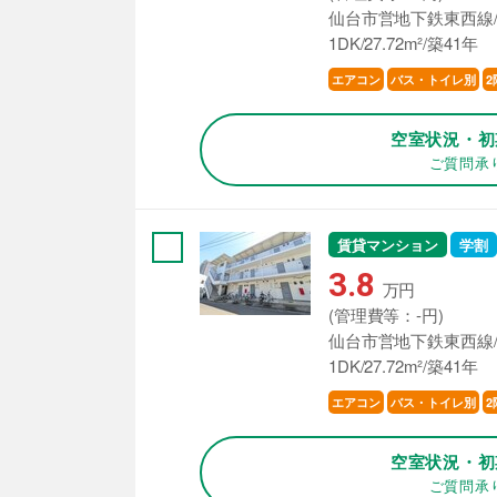
仙台市営地下鉄東西線/
1DK/27.72m²/築41年
エアコン
バス・トイレ別
2
空室状況・初
ご質問承
賃貸マンション
学割
3.8
万円
(管理費等：-円)
仙台市営地下鉄東西線/
1DK/27.72m²/築41年
エアコン
バス・トイレ別
2
空室状況・初
ご質問承