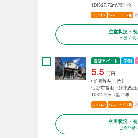
1DK/27.72m²/築41年
2
エアコン
バス・トイレ別
空室状況・初
ご質問承
賃貸アパート
学割
5.5
万円
(管理費等：-円)
仙台市営地下鉄東西線/
1K/24.79m²/築11年
2
エアコン
バス・トイレ別
空室状況・初
ご質問承