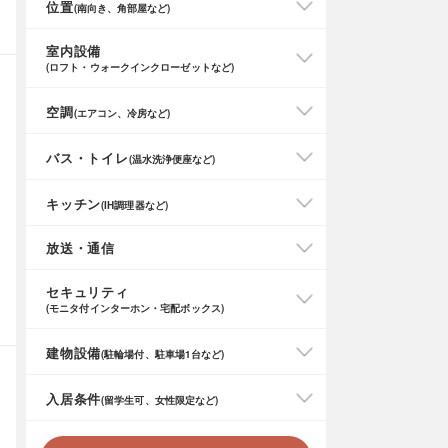
位置
(南向き、角部屋など)
室内設備
(ロフト・ウォークインクローゼットなど)
空調
(エアコン、冷房など)
バス・トイレ
(温水洗浄便座など)
キッチン
(IH調理器など)
放送・通信
セキュリティ
(モニタ付インターホン・宅配ボックス)
建物設備
(駐輪場付、駐車場1台など)
入居条件
(留学生可、女性限定など)