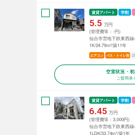
賃貸アパート
学割
5.5
万円
(管理費等：-円)
仙台市営地下鉄東西線/
1K/24.79m²/築11年
2
エアコン
バス・トイレ別
空室状況・初
ご質問承
賃貸アパート
学割
6.45
万円
(管理費等：3,000円)
仙台市営地下鉄東西線/
1LDK/33.74m²/築1年