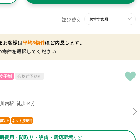
並び替え:
るお客様は
平均3物件
ほど内見します。
の物件を選択してください。
女子割
合格前予約可
川内駅 徒歩44分
階以上
ネット接続可
期費用・間取り・設備・周辺環境
など