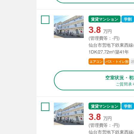
賃貸マンション
学割
3.8
万円
(管理費等：-円)
仙台市営地下鉄東西線/
1DK/27.72m²/築41年
2
エアコン
バス・トイレ別
空室状況・初
ご質問承
賃貸マンション
学割
3.8
万円
(管理費等：-円)
仙台市営地下鉄東西線/