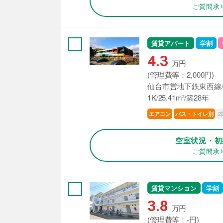
ご質問承
賃貸アパート
学割
4.3
万円
(管理費等：2,000円)
仙台市営地下鉄東西線/
1K/25.41m²/築28年
2
エアコン
バス・トイレ別
空室状況・初
ご質問承
賃貸マンション
学割
3.8
万円
(管理費等：-円)