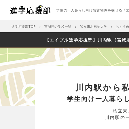
学生の一人暮らし向け賃貸物件を探せる「
進学応援部TOP
宮城県の学校一覧
私立東北福祉大学
おすす
【エイブル進学応援部】川内駅（宮城
川内駅から
学生向け一人暮ら
私立東
川内駅の