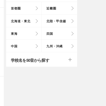
首都圏
近畿圏
東京都
大阪府
北海道
富山県
岐阜県
徳島県
鳥取県
福岡県
北海道・東北
北陸・甲信越
埼玉県
奈良県
岩手県
福井県
愛知県
愛媛県
岡山県
長崎県
東海
四国
茨城県
滋賀県
秋田県
山梨県
山口県
大分県
戻る
戻る
中国
九州・沖縄
群馬県
福島県
鹿児島県
戻る
戻る
戻る
戻る
戻る
戻る
学校名を50音から探す