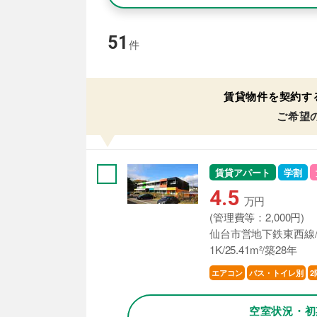
51
件
賃貸物件を契約す
ご希望
賃貸アパート
学割
4.5
万円
(管理費等：2,000円)
仙台市営地下鉄東西線/
1K/25.41m²/築28年
エアコン
バス・トイレ別
2
空室状況・初