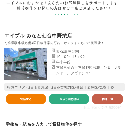
エイブルにおまかせ！あなたのお部屋探しをサポートします。
賃貸物件をお探しの方はぜひ一度ご来店ください！
エイブル みなと仙台中野栄店
お客様駐車場完備♪即日物件案内可能！オンラインもご相談可能！
仙石線 中野栄
10：00～18：00
年末年始
宮城県仙台市宮城野区出花1-248-1プラ
ンドールアヴァンス1F
得意エリア:仙台市青葉区/仙台市宮城野区/仙台市若林区/塩竈市/多賀城市/宮城郡松島町/宮城郡七ヶ浜町/宮城郡利府町/東松島市
電話する
来店予約(無料)
物件一覧
国土交通大臣(7)第5338号
学校名・駅名を入力して賃貸物件を探す