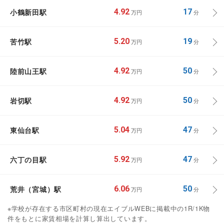
小鶴新田駅
4.92
17
万円
分
苦竹駅
5.20
19
万円
分
陸前山王駅
4.92
50
万円
分
岩切駅
4.92
50
万円
分
東仙台駅
5.04
47
万円
分
六丁の目駅
5.92
47
万円
分
荒井（宮城）駅
6.06
50
万円
分
※学校が存在する市区町村の現在エイブルWEBに掲載中の1R/1K物
件をもとに家賃相場を計算し算出しています。