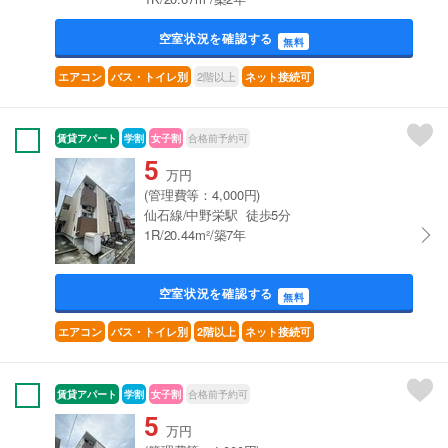
空室状況を確認する
無料
2階以上
エアコン
バス・トイレ別
ネット接続可
賃貸アパート
学割
女子割
合格前予約可
5
万円
(管理費等：4,000円)
仙石線/中野栄駅 徒歩5分
1R/20.44m²/築7年
空室状況を確認する
無料
エアコン
バス・トイレ別
2階以上
ネット接続可
賃貸アパート
学割
女子割
合格前予約可
5
万円