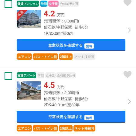
賃貸マンション
学割
女子割
合格前予約可
4.2
万円
(管理費等：3,000円)
仙石線/中野栄駅 徒歩6分
1K/25.2m²/築32年
空室状況を確認する
無料
ネット接続可
エアコン
バス・トイレ別
2階以上
賃貸アパート
学割
女子割
合格前予約可
4.5
万円
(管理費等：2,000円)
仙石線/中野栄駅 徒歩6分
2DK/40.91m²/築32年
空室状況を確認する
無料
エアコン
バス・トイレ別
2階以上
ネット接続可