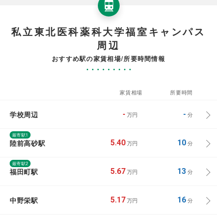
私立東北医科薬科大学福室キャンパス
周辺
おすすめ駅の家賃相場/所要時間情報
家賃相場
所要時間
学校周辺
-
-
万円
分
最寄駅1
陸前高砂駅
5.40
10
万円
分
最寄駅2
福田町駅
5.67
13
万円
分
中野栄駅
5.17
16
万円
分