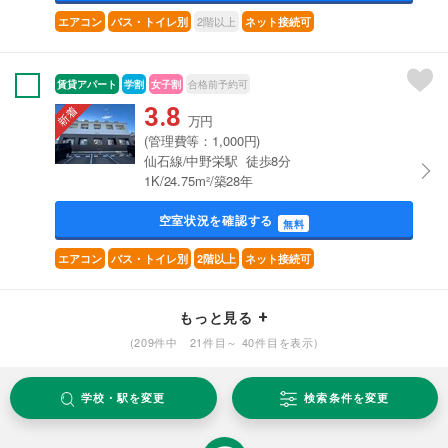
2階以上
エアコン
バス・トイレ別
ネット接続可
賃貸アパート
学割
女子割
合格前予約可
3.8
万円
(管理費等：1,000円)
仙石線/中野栄駅 徒歩8分
1K/24.75m²/築28年
空室状況を確認する
無料
エアコン
バス・トイレ別
2階以上
ネット接続可
もっと見る
(209件中 21件目～ 40件目を表示)
学校・駅を変更
検索条件を変更