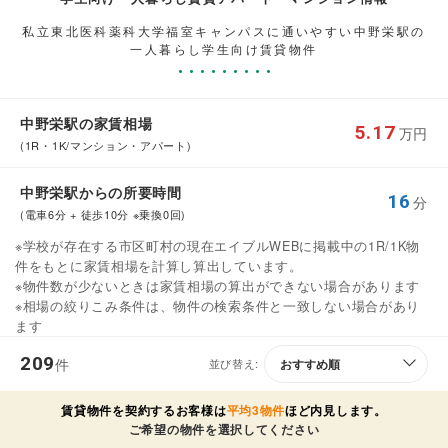
私立東北医科薬科大学福室キャンパスに通いやすい中野栄駅の
一人暮らし学生向け賃貸物件
中野栄駅の家賃相場
5.17
万円
(1R・1K/マンション・アパート)
中野栄駅からの所要時間
16
分
(電車6分 + 徒歩10分 ※乗換0回)
※学校が存在する市区町村の現在エイブルWEBに掲載中の1R/1K物
件をもとに家賃相場を計算し算出しています。
※物件数が少ないときは家賃相場の算出ができない場合があります
※相場の絞りこみ条件は、物件の検索条件と一致しない場合があり
ます
209
件
並び替え:
賃貸物件を契約するお客様は
平均3物件
ほど内見します。
ご希望の物件を選択してください