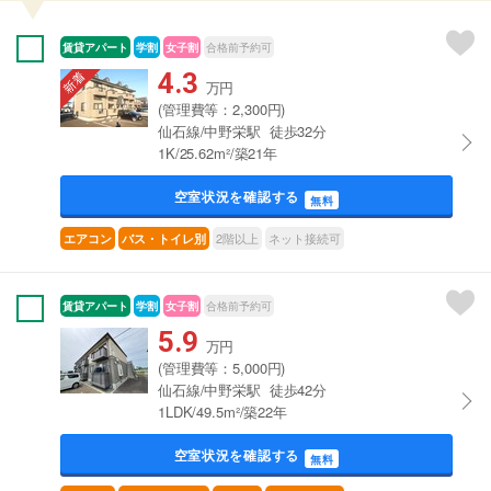
賃貸アパート
学割
女子割
合格前予約可
4.3
万円
(管理費等：2,300円)
仙石線/中野栄駅 徒歩32分
1K/25.62m²/築21年
空室状況を確認する
無料
2階以上
ネット接続可
エアコン
バス・トイレ別
賃貸アパート
学割
女子割
合格前予約可
5.9
万円
(管理費等：5,000円)
仙石線/中野栄駅 徒歩42分
1LDK/49.5m²/築22年
空室状況を確認する
無料