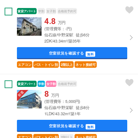
賃貸アパート
学割
女子割
合格前予約可
4.8
万円
(管理費等：-円)
仙石線/中野栄駅 徒歩6分
2DK/43.34m²/築35年
空室状況を確認する
無料
エアコン
バス・トイレ別
2階以上
ネット接続可
賃貸アパート
学割
女子割
合格前予約可
8
万円
(管理費等：5,000円)
仙石線/中野栄駅 徒歩8分
1LDK/43.32m²/築1年
空室状況を確認する
無料
2階以上
エアコン
バス・トイレ別
ネット接続可