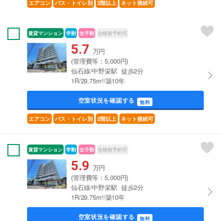
エアコン
バス・トイレ別
2階以上
ネット接続可
賃貸マンション
学割
女子割
合格前予約可
5.7
万円
(管理費等：5,000円)
仙石線/中野栄駅 徒歩2分
1R/29.75m²/築10年
空室状況を確認する
無料
エアコン
バス・トイレ別
2階以上
ネット接続可
賃貸マンション
学割
女子割
合格前予約可
5.9
万円
(管理費等：5,000円)
仙石線/中野栄駅 徒歩2分
1R/29.75m²/築10年
空室状況を確認する
無料