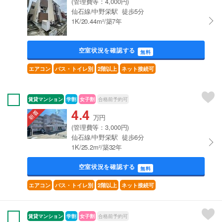
(管理費等：4,000円)
仙石線/中野栄駅 徒歩5分
1K/20.44m²/築7年
空室状況を確認する
無料
エアコン
バス・トイレ別
2階以上
ネット接続可
賃貸マンション
学割
女子割
合格前予約可
4.4
万円
(管理費等：3,000円)
仙石線/中野栄駅 徒歩6分
1K/25.2m²/築32年
空室状況を確認する
無料
エアコン
バス・トイレ別
2階以上
ネット接続可
賃貸マンション
学割
女子割
合格前予約可