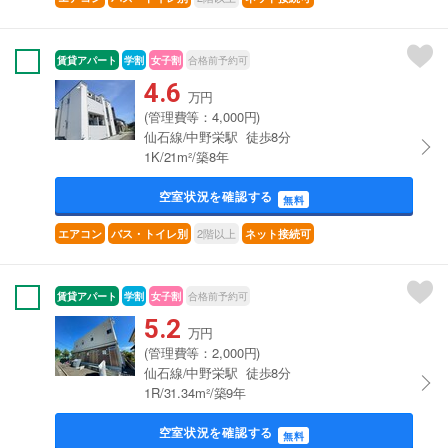
賃貸アパート
学割
女子割
合格前予約可
4.6
万円
(管理費等：4,000円)
仙石線/中野栄駅 徒歩8分
1K/21m²/築8年
空室状況を確認する
無料
2階以上
エアコン
バス・トイレ別
ネット接続可
賃貸アパート
学割
女子割
合格前予約可
5.2
万円
(管理費等：2,000円)
仙石線/中野栄駅 徒歩8分
1R/31.34m²/築9年
空室状況を確認する
無料