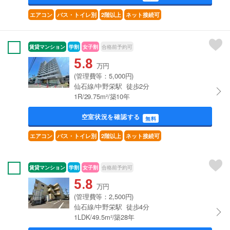
エアコン
バス・トイレ別
2階以上
ネット接続可
賃貸マンション
学割
女子割
合格前予約可
5.8
万円
(管理費等：5,000円)
仙石線/中野栄駅 徒歩2分
1R/29.75m²/築10年
空室状況を確認する
無料
エアコン
バス・トイレ別
2階以上
ネット接続可
賃貸マンション
学割
女子割
合格前予約可
5.8
万円
(管理費等：2,500円)
仙石線/中野栄駅 徒歩4分
1LDK/49.5m²/築28年