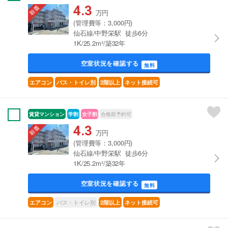
4.3
万円
(管理費等：3,000円)
仙石線/中野栄駅 徒歩6分
1K/25.2m²/築32年
空室状況を確認する
無料
エアコン
バス・トイレ別
2階以上
ネット接続可
賃貸マンション
学割
女子割
合格前予約可
4.3
万円
(管理費等：3,000円)
仙石線/中野栄駅 徒歩6分
1K/25.2m²/築32年
空室状況を確認する
無料
バス・トイレ別
エアコン
2階以上
ネット接続可