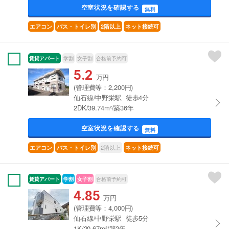
空室状況を確認する
無料
エアコン
バス・トイレ別
2階以上
ネット接続可
賃貸アパート
学割
女子割
合格前予約可
5.2
万円
(管理費等：2,200円)
仙石線/中野栄駅 徒歩4分
2DK/39.74m²/築36年
空室状況を確認する
無料
2階以上
エアコン
バス・トイレ別
ネット接続可
賃貸アパート
学割
女子割
合格前予約可
4.85
万円
(管理費等：4,000円)
仙石線/中野栄駅 徒歩5分
1K/20.67m²/築2年