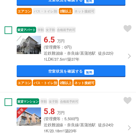
無料
バス・トイレ別
ネット接続可
エアコン
2階以上
賃貸アパート
学割
女子割
合格前予約可
6.5
万円
(管理費等：0円)
近鉄難波線・奈良線/菖蒲池駅 徒歩22分
1LDK/37.5m²/築37年
空室状況を確認する
無料
エアコン
バス・トイレ別
2階以上
ネット接続可
賃貸マンション
学割
女子割
合格前予約可
5.8
万円
(管理費等：5,500円)
近鉄難波線・奈良線/菖蒲池駅 徒歩24分
1K/23.18m²/築23年