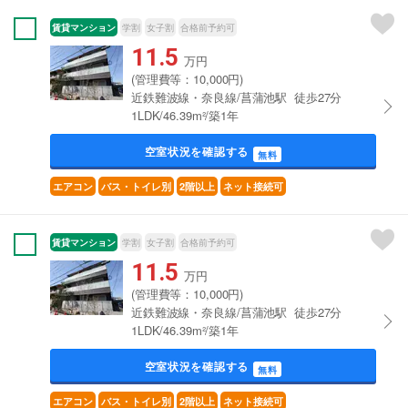
賃貸マンション
学割
女子割
合格前予約可
11.5
万円
(管理費等：10,000円)
近鉄難波線・奈良線/菖蒲池駅 徒歩27分
1LDK/46.39m²/築1年
空室状況を確認する
無料
エアコン
バス・トイレ別
2階以上
ネット接続可
賃貸マンション
学割
女子割
合格前予約可
11.5
万円
(管理費等：10,000円)
近鉄難波線・奈良線/菖蒲池駅 徒歩27分
1LDK/46.39m²/築1年
空室状況を確認する
無料
エアコン
バス・トイレ別
2階以上
ネット接続可