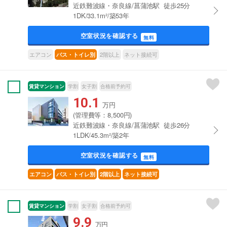
近鉄難波線・奈良線/菖蒲池駅 徒歩25分
1DK/33.1m²/築53年
空室状況を確認する
無料
エアコン
2階以上
ネット接続可
バス・トイレ別
賃貸マンション
学割
女子割
合格前予約可
10.1
万円
(管理費等：8,500円)
近鉄難波線・奈良線/菖蒲池駅 徒歩26分
1LDK/45.3m²/築2年
空室状況を確認する
無料
エアコン
バス・トイレ別
2階以上
ネット接続可
賃貸マンション
学割
女子割
合格前予約可
9.9
万円