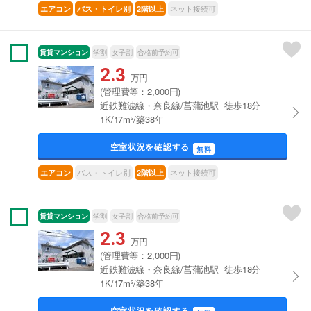
ネット接続可
エアコン
バス・トイレ別
2階以上
賃貸マンション
学割
女子割
合格前予約可
2.3
万円
(管理費等：2,000円)
近鉄難波線・奈良線/菖蒲池駅 徒歩18分
1K/17m²/築38年
空室状況を確認する
無料
バス・トイレ別
ネット接続可
エアコン
2階以上
賃貸マンション
学割
女子割
合格前予約可
2.3
万円
(管理費等：2,000円)
近鉄難波線・奈良線/菖蒲池駅 徒歩18分
1K/17m²/築38年
空室状況を確認する