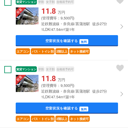
賃貸マンション
学割
女子割
合格前予約可
11.8
万円
(管理費等：9,500円)
近鉄難波線・奈良線/菖蒲池駅 徒歩27分
1LDK/47.54m²/築1年
空室状況を確認する
無料
エアコン
バス・トイレ別
2階以上
ネット接続可
賃貸マンション
学割
女子割
合格前予約可
11.8
万円
(管理費等：9,500円)
近鉄難波線・奈良線/菖蒲池駅 徒歩27分
1LDK/47.54m²/築1年
空室状況を確認する
無料
エアコン
バス・トイレ別
2階以上
ネット接続可