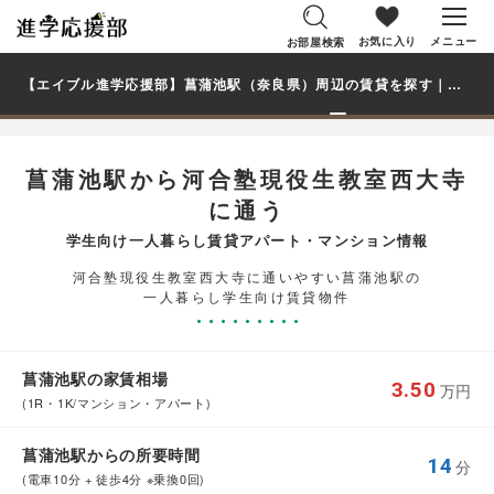
お気に入り
メニュー
お部屋検索
【エイブル進学応援部】菖蒲池駅（奈良県）周辺の賃貸を探す｜河合塾現役生教室西大寺学生・大学生の一人暮らし向け賃貸マンション・アパート
菖蒲池駅から河合塾現役生教室西大寺
に通う
学生向け一人暮らし賃貸アパート・マンション情報
河合塾現役生教室西大寺に通いやすい菖蒲池駅の
一人暮らし学生向け賃貸物件
菖蒲池駅の家賃相場
3.50
万円
(1R・1K/マンション・アパート)
菖蒲池駅からの所要時間
14
分
(電車10分 + 徒歩4分 ※乗換0回)