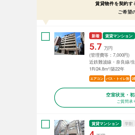
賃貸物件を契約す
ご希望
新着
賃貸マンション
5.7
万円
(管理費等：7,000円)
近鉄難波線・奈良線/生
1R/24.8m²/築22年
エアコン
バス・トイレ別
2
空室状況・初
ご質問承
賃貸マンション
学割
4