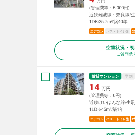
万円
(管理費等：5,000円)
近鉄難波線・奈良線/生
1DK/25.7m²/築40年
バス・トイレ別
エアコン
2
空室状況・初
ご質問承
賃貸マンション
学割
14
万円
(管理費等：0円)
近鉄けいはんな線/生駒
1LDK/45m²/築1年
エアコン
バス・トイレ別
2
空室状況・初