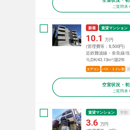
ご質問承
新着
賃貸マンション
10.1
万円
(管理費等：8,500円)
近鉄難波線・奈良線/生
1LDK/43.13m²/築2年
2
エアコン
バス・トイレ別
空室状況・初
ご質問承
賃貸マンション
学割
3.6
万円