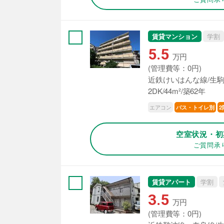
賃貸マンション
学割
5.5
万円
(管理費等：0円)
近鉄けいはんな線/生駒
2DK/44m²/築62年
エアコン
バス・トイレ別
2
空室状況・初
ご質問承
賃貸アパート
学割
3.5
万円
(管理費等：0円)