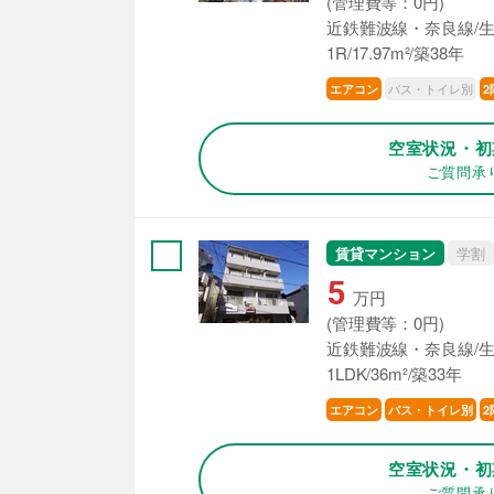
(管理費等：0円)
近鉄難波線・奈良線/生
1R/17.97m²/築38年
バス・トイレ別
エアコン
2
空室状況・初
ご質問承
賃貸マンション
学割
5
万円
(管理費等：0円)
近鉄難波線・奈良線/生
1LDK/36m²/築33年
エアコン
バス・トイレ別
2
空室状況・初
ご質問承