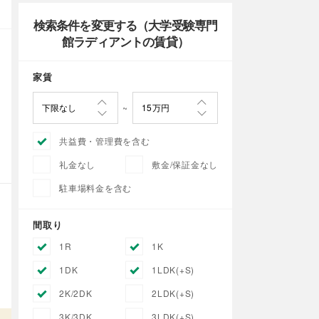
検索条件を変更する（大学受験専門
館ラディアントの賃貸）
家賃
共益費・管理費を含む
礼金なし
敷金/保証金なし
駐車場料金を含む
間取り
1R
1K
1DK
1LDK(+S)
2K/2DK
2LDK(+S)
3K/3DK
3LDK(+S)