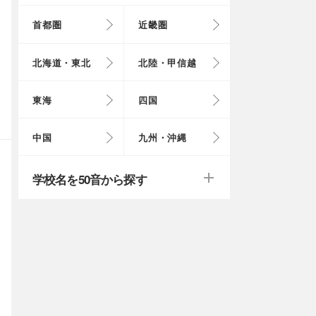
首都圏
近畿圏
東京都
大阪府
北海道
富山県
岐阜県
徳島県
鳥取県
福岡県
北海道・東北
北陸・甲信越
埼玉県
奈良県
岩手県
福井県
愛知県
愛媛県
岡山県
長崎県
東海
四国
茨城県
滋賀県
秋田県
山梨県
山口県
大分県
戻る
戻る
中国
九州・沖縄
群馬県
福島県
鹿児島県
戻る
戻る
戻る
戻る
戻る
戻る
学校名を50音から探す