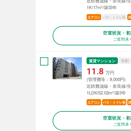
近鉄難波線・奈良線/生
1K/17m²/築33年
バス・トイレ別
エアコン
2
空室状況・初
ご質問承
賃貸マンション
学割
11.8
万円
(管理費等：9,000円)
近鉄難波線・奈良線/生
1LDK/52.02m²/築3年
エアコン
バス・トイレ別
2
空室状況・初
ご質問承