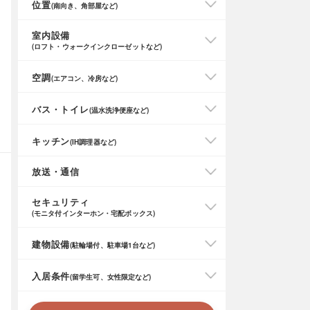
位置
(南向き、角部屋など)
室内設備
(ロフト・ウォークインクローゼットなど)
空調
(エアコン、冷房など)
バス・トイレ
(温水洗浄便座など)
キッチン
(IH調理器など)
放送・通信
セキュリティ
(モニタ付インターホン・宅配ボックス)
建物設備
(駐輪場付、駐車場1台など)
入居条件
(留学生可、女性限定など)