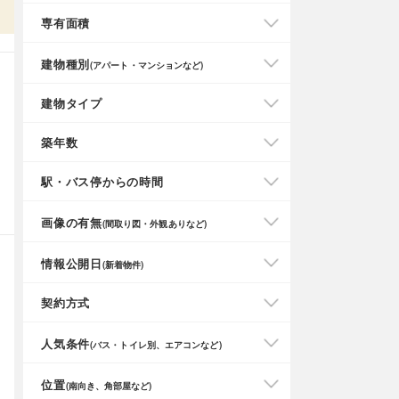
専有面積
建物種別
(アパート・マンションなど)
建物タイプ
築年数
駅・バス停からの時間
画像の有無
(間取り図・外観ありなど)
情報公開日
(新着物件)
契約方式
人気条件
(バス・トイレ別、エアコンなど)
位置
(南向き、角部屋など)