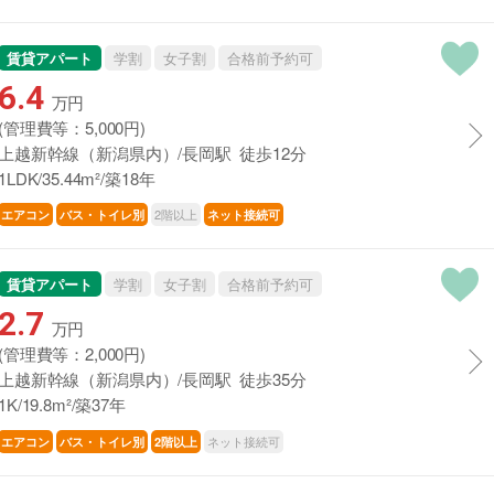
賃貸アパート
学割
女子割
合格前予約可
6.4
万円
(管理費等：5,000円)
上越新幹線（新潟県内）/長岡駅 徒歩12分
1LDK/35.44m²/築18年
2階以上
エアコン
バス・トイレ別
ネット接続可
賃貸アパート
学割
女子割
合格前予約可
2.7
万円
(管理費等：2,000円)
上越新幹線（新潟県内）/長岡駅 徒歩35分
1K/19.8m²/築37年
ネット接続可
エアコン
バス・トイレ別
2階以上