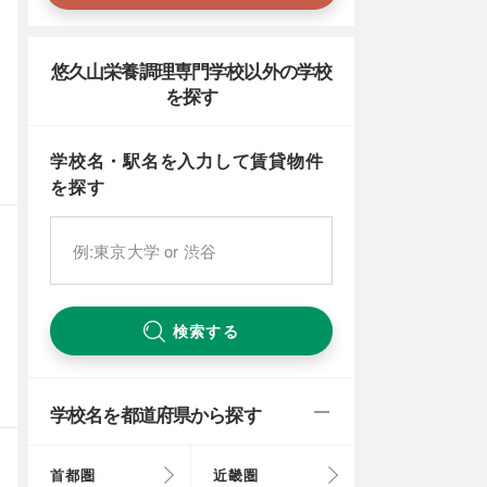
悠久山栄養調理専門学校以外の学校
を探す
学校名・駅名を入力して賃貸物件
を探す
検索する
学校名を都道府県から探す
首都圏
近畿圏
東京都
大阪府
北海道
富山県
岐阜県
徳島県
鳥取県
福岡県