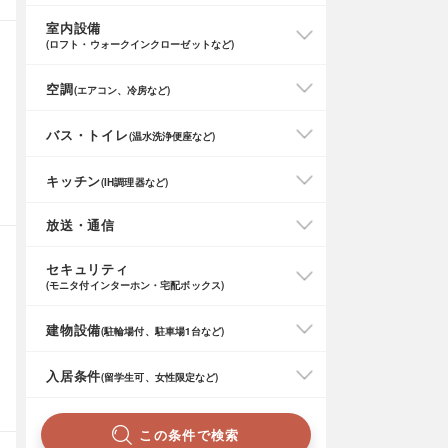
室内設備
(ロフト・ウォークインクローゼットなど)
空調
(エアコン、冷房など)
バス・トイレ
(温水洗浄便座など)
キッチン
(IH調理器など)
放送・通信
セキュリティ
(モニタ付インターホン・宅配ボックス)
建物設備
(駐輪場付、駐車場1台など)
入居条件
(留学生可、女性限定など)
この条件で検索