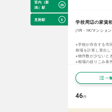
宮内（新
28
潟）駅
見附駅
6
学校周辺の家賃
(1R・1K/マンショ
※学校が存在する市区
相場を計算し算出し
※物件数が少ないと
※相場の絞りこみ条
一
46
件