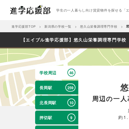
学生の一人暮らし向け賃貸物件を探せる「
進学応援部TOP
新潟県の学校一覧
悠久山栄養調理専門学校
【エイブル進学応援部】悠久山栄養調理専門学校
学校周辺
46
長岡駅
259
周辺の一人
北長岡駅
10
約1
押切駅
9