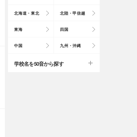
北海道・東北
北陸・甲信越
埼玉県
奈良県
岩手県
福井県
愛知県
愛媛県
岡山県
長崎県
東海
四国
茨城県
滋賀県
秋田県
山梨県
山口県
大分県
戻る
戻る
中国
九州・沖縄
群馬県
福島県
鹿児島県
戻る
戻る
戻る
戻る
戻る
戻る
学校名を50音から探す