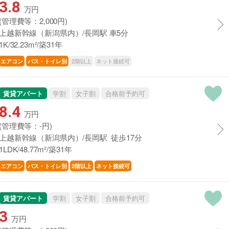
3.8
万円
(管理費等：2,000円)
上越新幹線（新潟県内）/長岡駅 車5分
1K/32.23m²/築31年
2階以上
ネット接続可
エアコン
バス・トイレ別
賃貸アパート
学割
女子割
合格前予約可
8.4
万円
(管理費等：-円)
上越新幹線（新潟県内）/長岡駅 徒歩17分
1LDK/48.77m²/築31年
エアコン
バス・トイレ別
2階以上
ネット接続可
賃貸アパート
学割
女子割
合格前予約可
3
万円