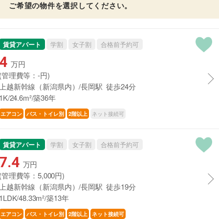
ご希望の物件を選択してください。
賃貸アパート
学割
女子割
合格前予約可
4
万円
(管理費等：-円)
上越新幹線（新潟県内）/長岡駅 徒歩24分
1K/24.6m²/築36年
ネット接続可
エアコン
バス・トイレ別
2階以上
賃貸アパート
学割
女子割
合格前予約可
7.4
万円
(管理費等：5,000円)
上越新幹線（新潟県内）/長岡駅 徒歩19分
1LDK/48.33m²/築13年
エアコン
バス・トイレ別
2階以上
ネット接続可