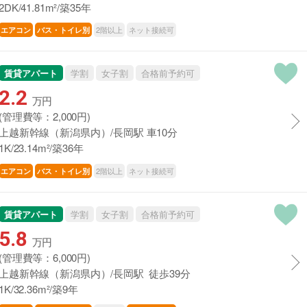
2DK/41.81m²/築35年
2階以上
ネット接続可
エアコン
バス・トイレ別
賃貸アパート
学割
女子割
合格前予約可
2.2
万円
(管理費等：2,000円)
上越新幹線（新潟県内）/長岡駅 車10分
1K/23.14m²/築36年
2階以上
ネット接続可
エアコン
バス・トイレ別
賃貸アパート
学割
女子割
合格前予約可
5.8
万円
(管理費等：6,000円)
上越新幹線（新潟県内）/長岡駅 徒歩39分
1K/32.36m²/築9年